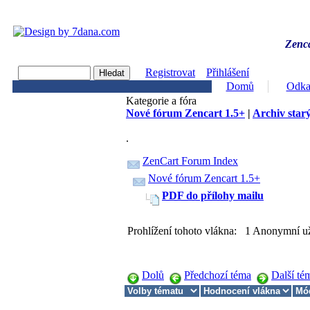
Zenca
Registrovat
Přihlášení
Domů
Odka
Kategorie a fóra
Nové fórum Zencart 1.5+
|
Archiv starý
.
ZenCart Forum Index
Nové fórum Zencart 1.5+
PDF do přílohy mailu
Prohlížení tohoto vlákna: 1 Anonymní už
Dolů
Předchozí téma
Další té