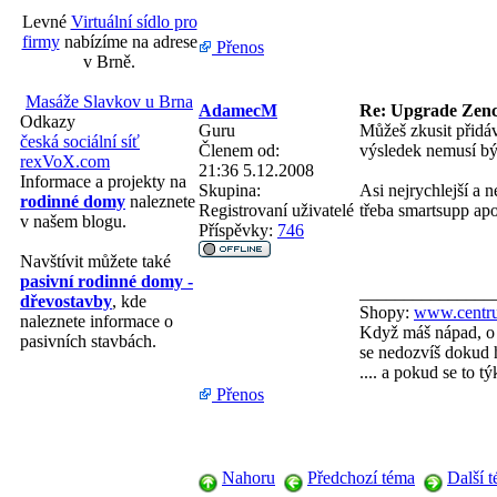
Levné
Virtuální sídlo pro
firmy
nabízíme na adrese
Přenos
v Brně.
Masáže Slavkov u Brna
AdamecM
Re: Upgrade Zenc
Odkazy
Guru
Můžeš zkusit přidáv
česká sociální síť
Členem od:
výsledek nemusí bý
rexVoX.com
21:36 5.12.2008
Informace a projekty na
Skupina:
Asi nejrychlejší a n
rodinné domy
naleznete
Registrovaní uživatelé
třeba smartsupp apo
v našem blogu.
Příspěvky:
746
Navštívit můžete také
pasivní rodinné domy -
_______________
dřevostavby
, kde
Shopy:
www.centru
naleznete informace o
Když máš nápad, o 
pasivních stavbách.
se nedozvíš dokud h
.... a pokud se to 
Přenos
Nahoru
Předchozí téma
Další 