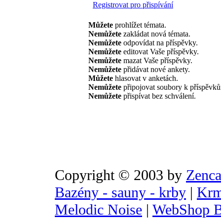
Registrovat pro přispívání
Můžete
prohlížet témata.
Nemůžete
zakládat nová témata.
Nemůžete
odpovídat na příspěvky.
Nemůžete
editovat Vaše příspěvky.
Nemůžete
mazat Vaše příspěvky.
Nemůžete
přidávat nové ankety.
Můžete
hlasovat v anketách.
Nemůžete
připojovat soubory k příspěvk
Nemůžete
přispívat bez schválení.
Copyright © 2003 by
Zenca
Bazény - sauny - krby
|
Krm
Melodic Noise
|
WebShop B