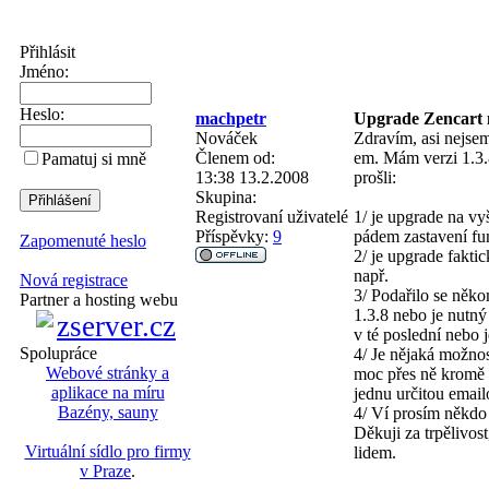
Přihlásit
Jméno:
Heslo:
machpetr
Upgrade Zencart 
Nováček
Zdravím, asi nejsem
Členem od:
em. Mám verzi 1.3.8
Pamatuj si mně
13:38 13.2.2008
prošli:
Skupina:
Registrovaní uživatelé
1/ je upgrade na vy
Příspěvky:
9
pádem zastavení f
Zapomenuté heslo
2/ je upgrade fakti
např.
Nová registrace
3/ Podařilo se něko
Partner a hosting webu
1.3.8 nebo je nutný
v té poslední nebo 
Spolupráce
4/ Je nějaká možnos
Webové stránky a
moc přes ně kromě s
aplikace na míru
jednu určitou email
Bazény, sauny
4/ Ví prosím někdo 
Děkuji za trpělivos
Virtuální sídlo pro firmy
lidem.
v Praze
.