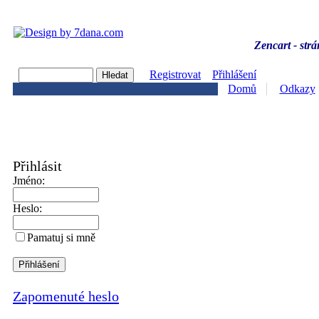
Zencart - strá
Registrovat
Přihlášení
Domů
Odkazy
Přihlásit
Jméno:
Heslo:
Pamatuj si mně
Zapomenuté heslo