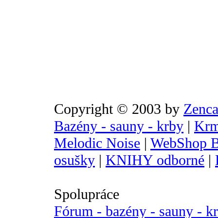
Copyright © 2003 by
Zenca
Bazény - sauny - krby
|
Krm
Melodic Noise
|
WebShop B
osušky
|
KNIHY odborné
|
Spolupráce
Fórum - bazény - sauny - k