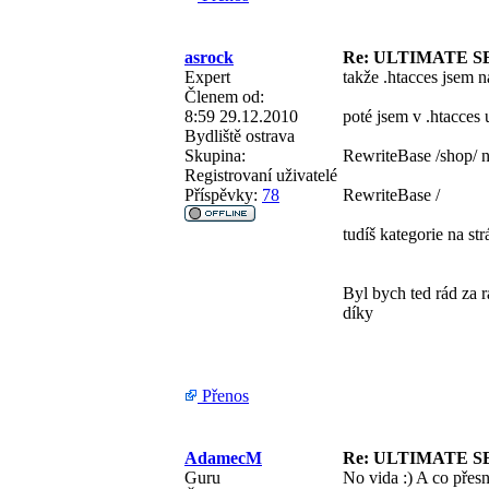
asrock
Re: ULTIMATE S
Expert
takže .htacces jsem 
Členem od:
8:59 29.12.2010
poté jsem v .htacces 
Bydliště
ostrava
Skupina:
RewriteBase /shop/ 
Registrovaní uživatelé
Příspěvky:
78
RewriteBase /
tudíš kategorie na str
Byl bych ted rád za r
díky
Přenos
AdamecM
Re: ULTIMATE S
Guru
No vida :) A co přes