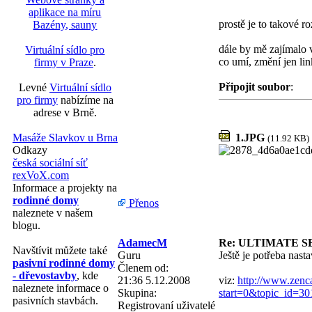
aplikace na míru
prostě je to takové r
Bazény, sauny
dále by mě zajímalo 
Virtuální sídlo pro
co umí, změní jen li
firmy v Praze
.
Připojit soubor
:
Levné
Virtuální sídlo
pro firmy
nabízíme na
adrese v Brně.
1.JPG
Masáže Slavkov u Brna
(11.92 KB)
Odkazy
česká sociální síť
rexVoX.com
Informace a projekty na
rodinné domy
Přenos
naleznete v našem
blogu.
AdamecM
Re: ULTIMATE S
Navštívit můžete také
Guru
Ještě je potřeba nast
pasivní rodinné domy
Členem od:
- dřevostavby
, kde
21:36 5.12.2008
viz:
http://www.zenc
naleznete informace o
Skupina:
start=0&topic_id=
pasivních stavbách.
Registrovaní uživatelé