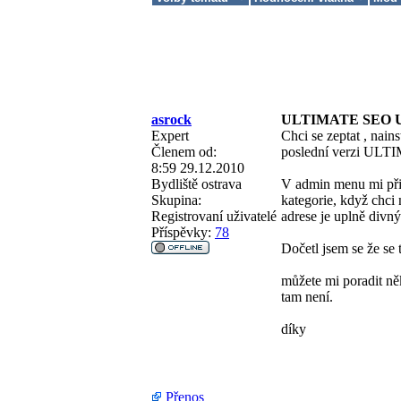
asrock
ULTIMATE SEO 
Expert
Chci se zeptat , nain
Členem od:
poslední verzi UL
8:59 29.12.2010
Bydliště
ostrava
V admin menu mi při
Skupina:
kategorie, když chci 
Registrovaní uživatelé
adrese je uplně divný
Příspěvky:
78
Dočetl jsem se že se 
můžete mi poradit ně
tam není.
díky
Přenos