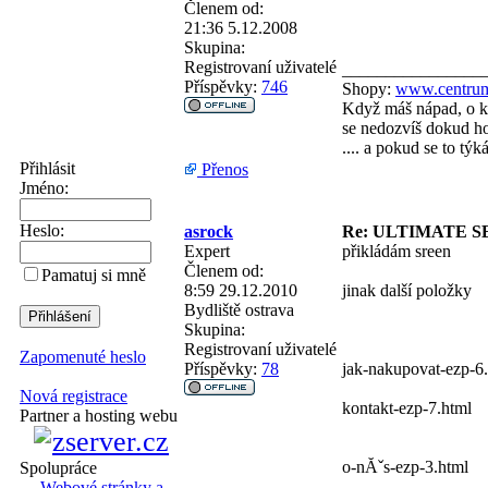
Členem od:
21:36 5.12.2008
Skupina:
Registrovaní uživatelé
________________
Příspěvky:
746
Shopy:
www.centrum
Když máš nápad, o kt
se nedozvíš dokud ho 
.... a pokud se to tý
Přihlásit
Přenos
Jméno:
Heslo:
asrock
Re: ULTIMATE S
Expert
přikládám sreen
Členem od:
Pamatuj si mně
8:59 29.12.2010
jinak další položky
Bydliště
ostrava
Skupina:
Registrovaní uživatelé
Zapomenuté heslo
Příspěvky:
78
jak-nakupovat-ezp-6
Nová registrace
kontakt-ezp-7.html
Partner a hosting webu
o-nĂˇs-ezp-3.html
Spolupráce
Webové stránky a