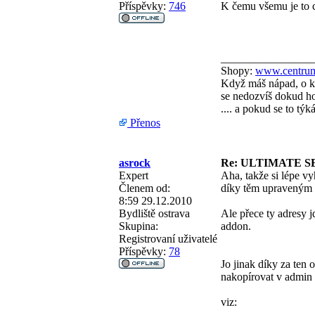
Příspěvky:
746
K čemu všemu je to c
________________
Shopy:
www.centrum
Když máš nápad, o kt
se nedozvíš dokud ho 
.... a pokud se to tý
Přenos
asrock
Re: ULTIMATE S
Expert
Aha, takže si lépe v
Členem od:
díky těm upraveným 
8:59 29.12.2010
Bydliště
ostrava
Ale přece ty adresy j
Skupina:
addon.
Registrovaní uživatelé
Příspěvky:
78
Jo jinak díky za ten 
nakopírovat v admin 
viz: