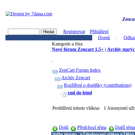
Zencar
Registrovat
Přihlášení
Domů
Odka
Kategorie a fóra
Nové fórum Zencart 1.5+
|
Archiv starýc
.
ZenCart Forum Index
Archiv Zencart
Rozšíření o doplňky (contributions)
xml do html
Prohlížení tohoto vlákna: 1 Anonymní uži
Dolů
Předchozí téma
Další tém