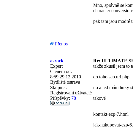
Mno, správně se kon
character conversions
pak tam jsou modré t
Přenos
asrock
Re: ULTIMATE S
Expert
takže zkusil jsem to 
Členem od:
8:59 29.12.2010
do toho seo.url.php
Bydliště
ostrava
Skupina:
no a ted mám linky s
Registrovaní uživatelé
Příspěvky:
78
takové
kontakt-ezp-7.html
jak-nakupovat-ezp-6