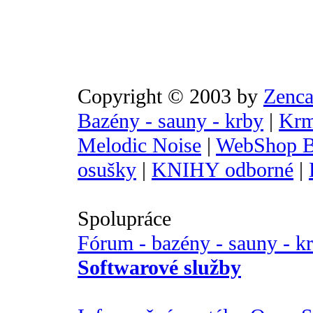
Copyright © 2003 by
Zenca
Bazény - sauny - krby
|
Krm
Melodic Noise
|
WebShop B
osušky
|
KNIHY odborné
|
Spolupráce
Fórum - bazény - sauny - k
Softwarové služby