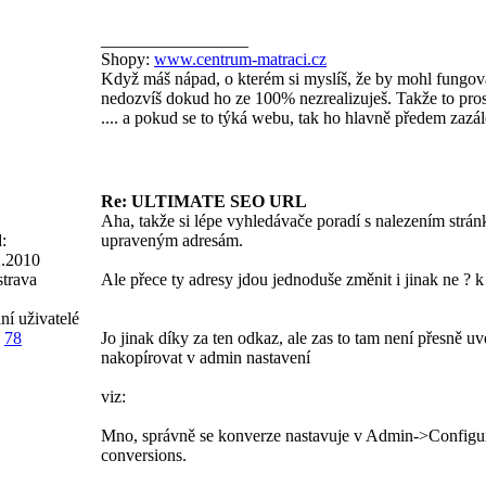
_________________
Shopy:
www.centrum-matraci.cz
Když máš nápad, o kterém si myslíš, že by mohl fungova
nedozvíš dokud ho ze 100% nezrealizuješ. Takže to prost
.... a pokud se to týká webu, tak ho hlavně předem zazál
Re: ULTIMATE SEO URL
Aha, takže si lépe vyhledávače poradí s nalezením strán
:
upraveným adresám.
2.2010
trava
Ale přece ty adresy jdou jednoduše změnit i jinak ne ? 
ní uživatelé
78
Jo jinak díky za ten odkaz, ale zas to tam není přesně u
nakopírovat v admin nastavení
viz:
Mno, správně se konverze nastavuje v Admin->Configu
conversions.