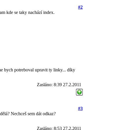
#2
tam kde se taky nachází index.
e bych potreboval upravit ty linky... díky
Zasláno: 8:39 27.2.2011
#3
nedělá? Nechceš sem dát odkaz?
Zasláno: 8:53 27.2.2011