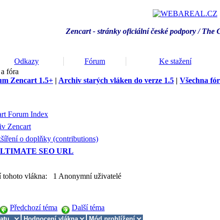
Zencart - stránky oficiální české podpory / T
he 
Odkazy
Fórum
Ke stažení
a fóra
um Zencart 1.5+
|
Archiv starých vláken do verze 1.5
|
Všechna fó
rt Forum Index
iv Zencart
šíření o doplňky (contributions)
LTIMATE SEO URL
í tohoto vlákna: 1 Anonymní uživatelé
Předchozí téma
Další téma