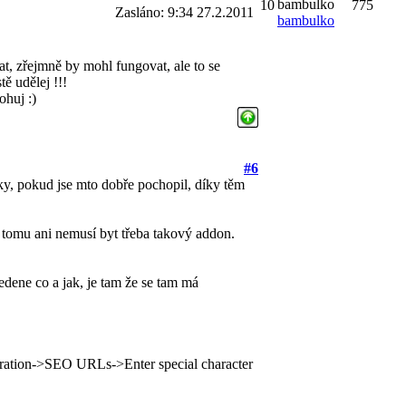
10
775
Zasláno: 9:34 27.2.2011
bambulko
t, zřejmně by mohl fungovat, ale to se
ě udělej !!!
ohuj :)
#6
ky, pokud jse mto dobře pochopil, díky těm
k tomu ani nemusí byt třeba takový addon.
vedene co a jak, je tam že se tam má
ration->SEO URLs->Enter special character