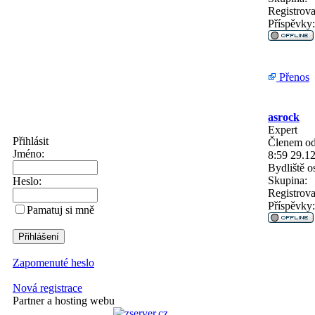
Registrova
Příspěvky:
Přenos
asrock
Expert
Přihlásit
Členem od
Jméno:
8:59 29.1
Bydliště
os
Skupina:
Heslo:
Registrova
Příspěvky:
Pamatuj si mně
Zapomenuté heslo
Nová registrace
Partner a hosting webu