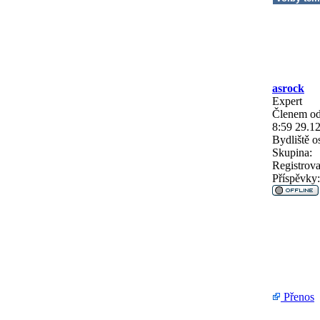
asrock
Expert
Členem od
8:59 29.1
Bydliště
os
Skupina:
Registrova
Příspěvky:
Přenos