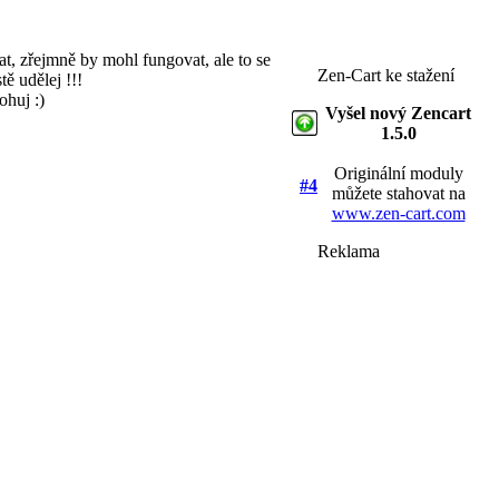
t, zřejmně by mohl fungovat, ale to se
Zen-Cart ke stažení
ě udělej !!!
ohuj :)
Vyšel nový Zencart
1.5.0
Originální moduly
#4
můžete stahovat na
www.zen-cart.com
Reklama