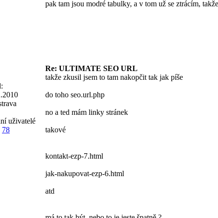
pak tam jsou modré tabulky, a v tom už se ztrácím, tak
Re: ULTIMATE SEO URL
takže zkusil jsem to tam nakopčit tak jak píše
:
2.2010
do toho seo.url.php
trava
no a ted mám linky stránek
ní uživatelé
78
takové
kontakt-ezp-7.html
jak-nakupovat-ezp-6.html
atd
má to tak být, nebo to je jeste špatně ?