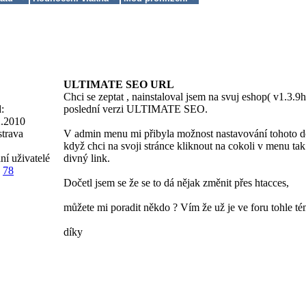
ULTIMATE SEO URL
Chci se zeptat , nainstaloval jsem na svuj eshop( v1.3.9h
:
poslední verzi ULTIMATE SEO.
2.2010
trava
V admin menu mi přibyla možnost nastavování tohoto do
když chci na svoji stránce kliknout na cokoli v menu tak 
ní uživatelé
divný link.
78
Dočetl jsem se že se to dá nějak změnit přes htacces,
můžete mi poradit někdo ? Vím že už je ve foru tohle té
díky