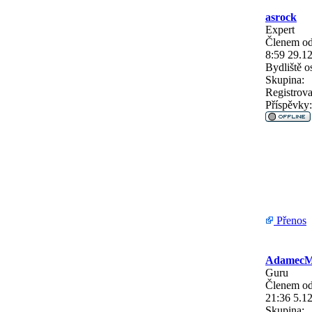
asrock
Expert
Členem od
8:59 29.1
Bydliště
os
Skupina:
Registrova
Příspěvky:
Přenos
Adamec
Guru
Členem od
21:36 5.1
Skupina: