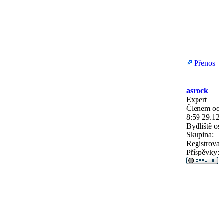
Přenos
asrock
Expert
Členem od
8:59 29.1
Bydliště
os
Skupina:
Registrova
Příspěvky: