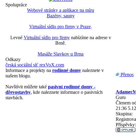
Spolupráce
Webové stránky a aplikace na míru
Bazény, sauny
Virtuální sídlo pro firmy v Praze
.
Levné
Virtuální sídlo pro firmy
nabízíme na adrese v
Brně.
Masáže Slavkov u Brna
Odkazy
česká sociální síť rexVoX.com
Informace a projekty na
rodinné domy
naleznete v
Přenos
našem blogu.
Navštívit můžete také
pasivní rodinné domy -
Adamec
dřevostavby
, kde naleznete informace o pasivních
Guru
stavbách.
Členem od
21:36 5.1
Skupina:
Registrova
Příspěvky: