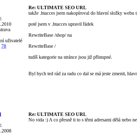
Re: ULTIMATE SEO URL
takže .htacces jsem nakopíroval do hlavní složky webu 
:
2.2010
poté jsem v .htacces upravil řádek
trava
RewriteBase /shop/ na
ní uživatelé
78
RewriteBase /
tudíš kategorie na stránce jsou již přístupné.
Byl bych ted rád za radu co dal se má jeste zmenit, hlavn
M
Re: ULTIMATE SEO URL
No vida :) A co přesně ti to s těmi adresami dělá nebo 
:
2.2008