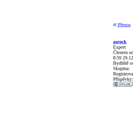
Přenos
asrock
Expert
Členem od
8:59 29.1
Bydliště
os
Skupina:
Registrova
Příspěvky: