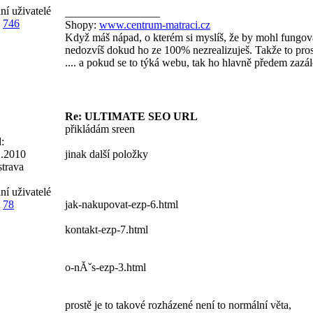
ní uživatelé
_________________
746
Shopy:
www.centrum-matraci.cz
Když máš nápad, o kterém si myslíš, že by mohl fungova
nedozvíš dokud ho ze 100% nezrealizuješ. Takže to prost
.... a pokud se to týká webu, tak ho hlavně předem zazál
Re: ULTIMATE SEO URL
přikládám sreen
:
2.2010
jinak další položky
trava
ní uživatelé
78
jak-nakupovat-ezp-6.html
kontakt-ezp-7.html
o-nĂˇs-ezp-3.html
prostě je to takové rozházené není to normální věta,