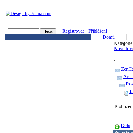
Registrovat
Přihlášení
Domů
Kategorie 
Nové fór
.
ZenCa
Arch
Roz
U
Prohlížen
Dolů