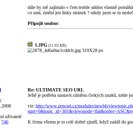
dále by mě zajímalo v čem tenhle addon vlastně pomáhá
co umí, změní jen linky stránek ? nikdy jsem se tu nedo
Připojit soubor
:
1.JPG
(11.92 KB)
M
Re: ULTIMATE SEO URL
Ještě je potřeba nastavit záměnu českých znaků, tohle jso
:
2.2008
viz:
http://www.zencart.cz/modules/newbb/viewtopic.p
start=0&topic_id=301&viewmode=flat&order=ASC&
ní uživatelé
746
K čemu všemu je to celé dobré zjistíš, když zadáš do g