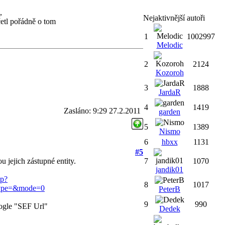
,
Nejaktivnější autoři
četl pořádně o tom
1
1002997
Melodic
2
2124
Kozoroh
3
1888
JardaR
4
1419
Zasláno: 9:29 27.2.2011
garden
5
1389
Nismo
6
hbxx
1131
#5
u jejich zástupné entity.
7
1070
jandik01
hp?
8
1017
type=&mode=0
PeterB
9
990
oogle "SEF Url"
Dedek