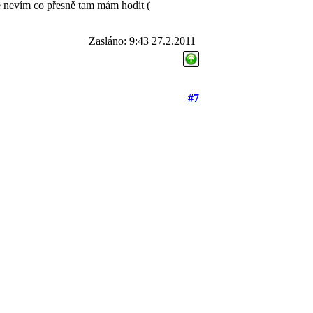
že nevím co přesně tam mám hodit
(
Zasláno: 9:43 27.2.2011
#7