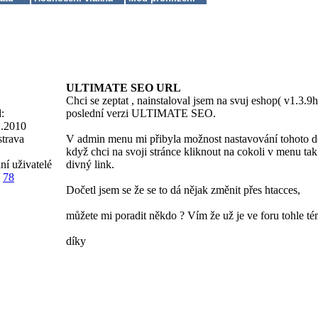
ULTIMATE SEO URL
Chci se zeptat , nainstaloval jsem na svuj eshop( v1.3.9h
:
poslední verzi ULTIMATE SEO.
2.2010
trava
V admin menu mi přibyla možnost nastavování tohoto do
když chci na svoji stránce kliknout na cokoli v menu tak 
ní uživatelé
divný link.
78
Dočetl jsem se že se to dá nějak změnit přes htacces,
můžete mi poradit někdo ? Vím že už je ve foru tohle té
díky