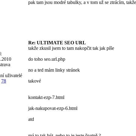
pak tam jsou modré tabulky, a v tom už se ztrácím, tak
Re: ULTIMATE SEO URL
takže zkusil jsem to tam nakopčit tak jak píše
:
2.2010
do toho seo.url.php
trava
no a ted mám linky stránek
ní uživatelé
78
takové
kontakt-ezp-7.html
jak-nakupovat-ezp-6.html
atd
má to tak být, nebo to je jeste špatně ?