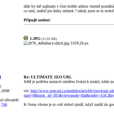
dále by mě zajímalo v čem tenhle addon vlastně pomáhá
co umí, změní jen linky stránek ? nikdy jsem se tu nedo
Připojit soubor
:
1.JPG
(11.92 KB)
M
Re: ULTIMATE SEO URL
Ještě je potřeba nastavit záměnu českých znaků, tohle jso
:
2.2008
viz:
http://www.zencart.cz/modules/newbb/viewtopic.p
start=0&topic_id=301&viewmode=flat&order=ASC&
ní uživatelé
746
K čemu všemu je to celé dobré zjistíš, když zadáš do g