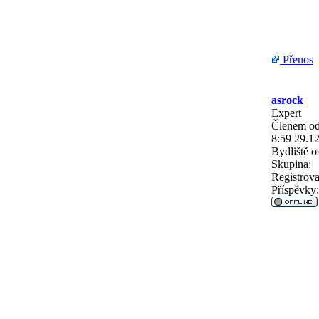
Přenos
asrock
Expert
Členem od
8:59 29.1
Bydliště
os
Skupina:
Registrova
Příspěvky: