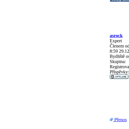
asrock
Expert
Členem od
8:59 29.1
Bydliště
os
Skupina:
Registrova
Příspěvky:
Přenos