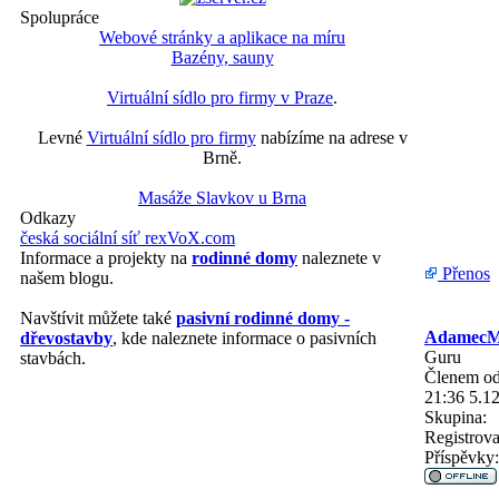
Spolupráce
Webové stránky a aplikace na míru
Bazény, sauny
Virtuální sídlo pro firmy v Praze
.
Levné
Virtuální sídlo pro firmy
nabízíme na adrese v
Brně.
Masáže Slavkov u Brna
Odkazy
česká sociální síť rexVoX.com
Informace a projekty na
rodinné domy
naleznete v
Přenos
našem blogu.
Navštívit můžete také
pasivní rodinné domy -
Adamec
dřevostavby
, kde naleznete informace o pasivních
Guru
stavbách.
Členem od
21:36 5.1
Skupina:
Registrova
Příspěvky: