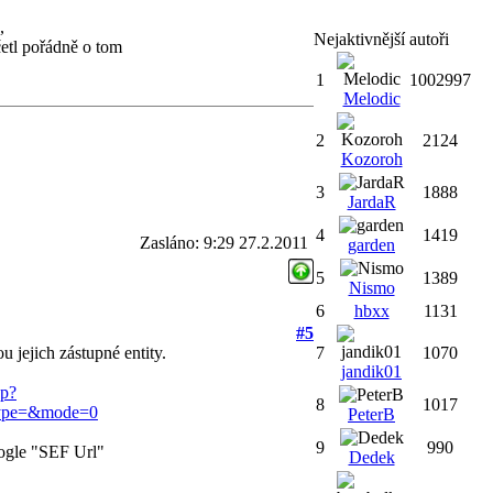
,
Nejaktivnější autoři
četl pořádně o tom
1
1002997
Melodic
2
2124
Kozoroh
3
1888
JardaR
4
1419
Zasláno: 9:29 27.2.2011
garden
5
1389
Nismo
6
hbxx
1131
#5
u jejich zástupné entity.
7
1070
jandik01
hp?
8
1017
type=&mode=0
PeterB
9
990
oogle "SEF Url"
Dedek