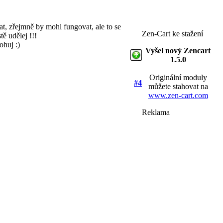
t, zřejmně by mohl fungovat, ale to se
Zen-Cart ke stažení
ě udělej !!!
ohuj :)
Vyšel nový Zencart
1.5.0
Originální moduly
#4
můžete stahovat na
www.zen-cart.com
Reklama