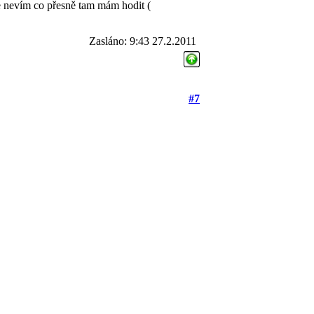
že nevím co přesně tam mám hodit
(
Zasláno: 9:43 27.2.2011
#7