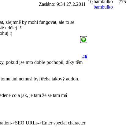
10
775
Zasláno: 9:34 27.2.2011
bambulko
t, zřejmně by mohl fungovat, ale to se
ě udělej !!!
ohuj :)
#6
ky, pokud jse mto dobře pochopil, díky těm
k tomu ani nemusí byt třeba takový addon.
vedene co a jak, je tam že se tam má
ration->SEO URLs->Enter special character