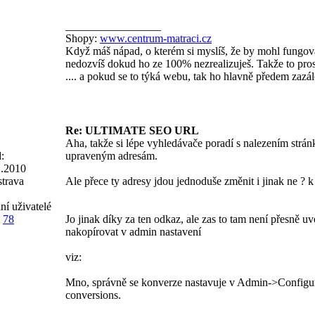
_________________
Shopy:
www.centrum-matraci.cz
Když máš nápad, o kterém si myslíš, že by mohl fungova
nedozvíš dokud ho ze 100% nezrealizuješ. Takže to prost
.... a pokud se to týká webu, tak ho hlavně předem zazál
Re: ULTIMATE SEO URL
Aha, takže si lépe vyhledávače poradí s nalezením strán
:
upraveným adresám.
2.2010
trava
Ale přece ty adresy jdou jednoduše změnit i jinak ne ? 
ní uživatelé
78
Jo jinak díky za ten odkaz, ale zas to tam není přesně u
nakopírovat v admin nastavení
viz:
Mno, správně se konverze nastavuje v Admin->Configu
conversions.