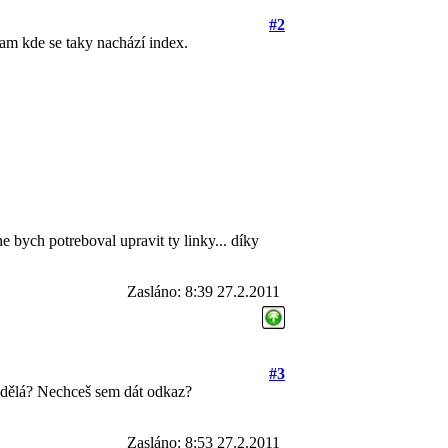
#2
tam kde se taky nachází index.
e bych potreboval upravit ty linky... díky
Zasláno: 8:39 27.2.2011
#3
nedělá? Nechceš sem dát odkaz?
Zasláno: 8:53 27.2.2011