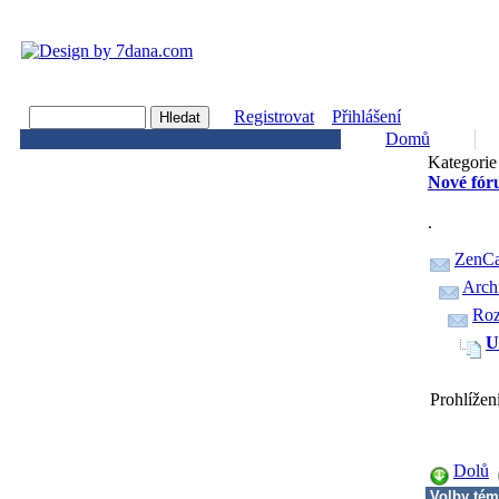
Registrovat
Přihlášení
Domů
Kategorie 
Nové fór
.
ZenCa
Arch
Roz
U
Prohlížen
Dolů