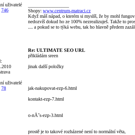
ní uživatelé
_________________
746
Shopy:
www.centrum-matraci.cz
Když máš nápad, o kterém si myslíš, že by mohl fungova
nedozvíš dokud ho ze 100% nezrealizuješ. Takže to prost
.... a pokud se to týká webu, tak ho hlavně předem zazál
Re: ULTIMATE SEO URL
přikládám sreen
:
2.2010
jinak další položky
trava
ní uživatelé
78
jak-nakupovat-ezp-6.html
kontakt-ezp-7.html
o-nĂˇs-ezp-3.html
prostě je to takové rozházené není to normální věta,