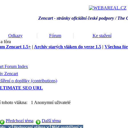
Zencart - stránky oficiální české podpory / T
he 
Odkazy
Fórum
Ke stažení
a fóra
um Zencart 1.5+
|
Archiv starých vláken do verze 1.5
|
Všechna fó
rt Forum Index
iv Zencart
šíření o doplňky (contributions)
LTIMATE SEO URL
í tohoto vlákna: 1 Anonymní uživatelé
Předchozí téma
Další téma