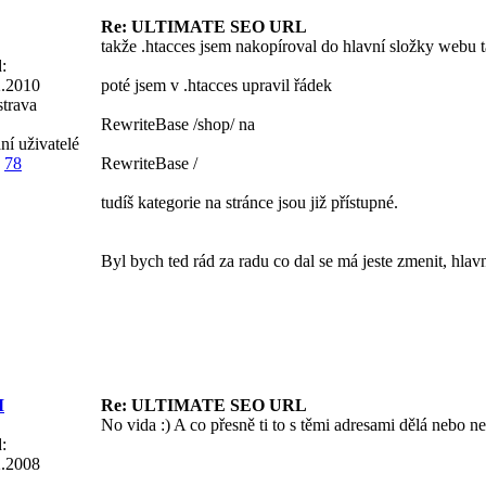
Re: ULTIMATE SEO URL
takže .htacces jsem nakopíroval do hlavní složky webu 
:
2.2010
poté jsem v .htacces upravil řádek
trava
RewriteBase /shop/ na
ní uživatelé
78
RewriteBase /
tudíš kategorie na stránce jsou již přístupné.
Byl bych ted rád za radu co dal se má jeste zmenit, hlavn
M
Re: ULTIMATE SEO URL
No vida :) A co přesně ti to s těmi adresami dělá nebo 
:
2.2008