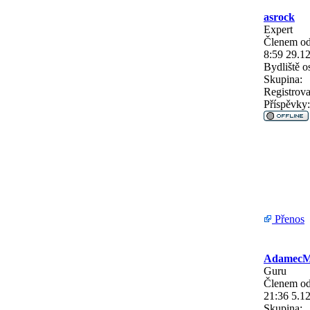
asrock
Expert
Členem od
8:59 29.1
Bydliště
os
Skupina:
Registrova
Příspěvky:
Přenos
Adamec
Guru
Členem od
21:36 5.1
Skupina: