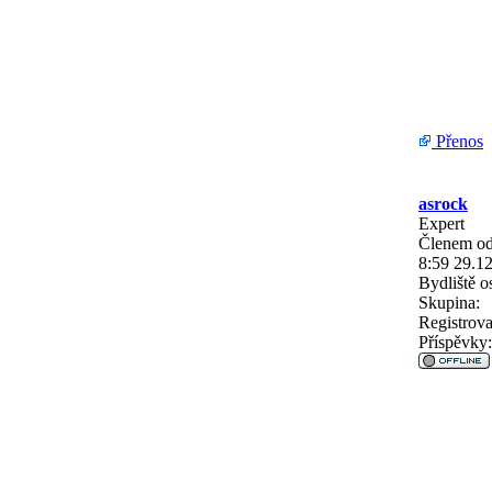
Přenos
asrock
Expert
Členem od
8:59 29.1
Bydliště
os
Skupina:
Registrova
Příspěvky: