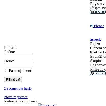
Registrova
Příspěvky:
Přenos
asrock
Expert
Přihlásit
Členem od
Jméno:
8:59 29.1
Bydliště
os
Skupina:
Heslo:
Registrova
Příspěvky:
Pamatuj si mně
Zapomenuté heslo
Nová registrace
Partner a hosting webu