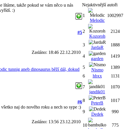
Nejaktivnější autoři
de lítáme, takže pokud se vám něco u nás
yřídí. :)
1
1002997
Melodic
2
2124
#5
Kozoroh
3
1888
JardaR
Zasláno: 18:46 22.12.2010
4
1419
garden
5
1389
dic tunnig aneb dinosaurus běží dál, dokud
Nismo
6
hbxx
1131
7
1070
jandik01
8
1017
#6
PeterB
 všetko naj do nového roku a nech so sype :)
9
990
Dedek
Zasláno: 13:56 23.12.2010
10
775