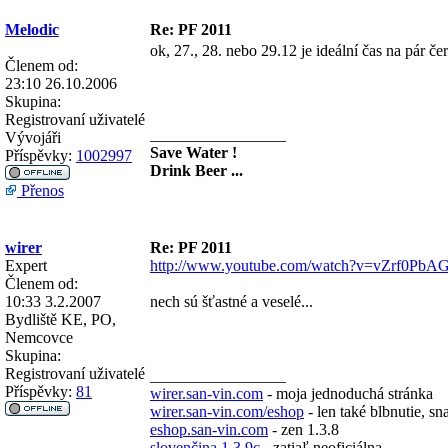
Melodic
Re: PF 2011
ok, 27., 28. nebo 29.12 je ideální čas na pár če
Členem od:
23:10 26.10.2006
Skupina:
Registrovaní uživatelé
_________________
Vývojáři
Save Water !
Příspěvky:
1002997
Drink Beer ...
Přenos
wirer
Re: PF 2011
Expert
http://www.youtube.com/watch?v=vZrf0PbA
Členem od:
10:33 3.2.2007
nech sú šťastné a veselé...
Bydliště
KE, PO,
Nemcovce
Skupina:
Registrovaní uživatelé
_________________
Příspěvky:
81
wirer.san-vin.com
- moja jednoduchá stránka
wirer.san-vin.com/eshop
- len také blbnutie, sn
eshop.san-vin.com
- zen 1.3.8
slovenčina 1.3.9c
- zatiaľ neoficiálna