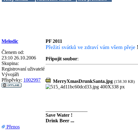
Melodic
PF 2011
Přežití svátků ve zdraví vám všem přeje
M
Členem od:
23:10 26.10.2006
Připojit soubor
:
Skupina:
Registrovaní uživatelé
Vývojáři
Příspěvky:
1002997
MerryXmasDrunkSanta.jpg
(158.30 KB)
_________________
Save Water !
Drink Beer ...
Přenos