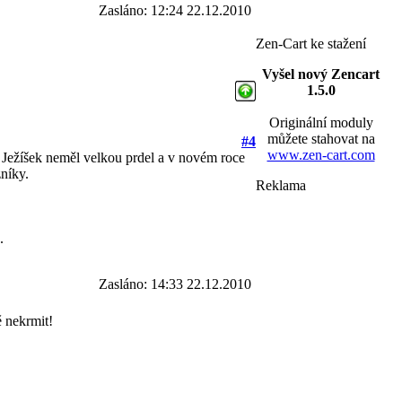
Zasláno: 12:24 22.12.2010
Zen-Cart ke stažení
Vyšel nový Zencart
1.5.0
Originální moduly
můžete stahovat na
#4
www.zen-cart.com
by Ježíšek neměl velkou prdel a v novém roce
zníky.
Reklama
ě.
Zasláno: 14:33 22.12.2010
ě nekrmit!