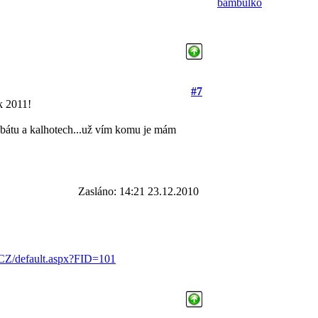
bambulko
#7
k 2011!
abátu a kalhotech...už vím komu je mám
Zasláno: 14:21 23.12.2010
-CZ/default.aspx?FID=101