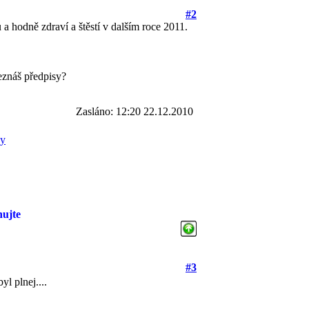
#2
a hodně zdraví a štěstí v dalším roce 2011.
neznáš předpisy?
Zasláno: 12:20 22.12.2010
ky
hujte
#3
byl plnej....