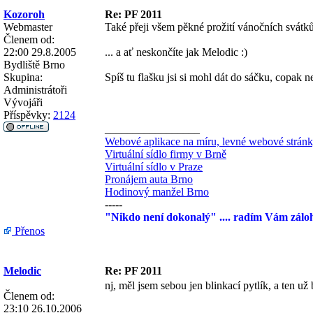
Kozoroh
Re: PF 2011
Webmaster
Také přeji všem pěkné prožití vánočních svátků 
Členem od:
22:00 29.8.2005
... a ať neskončíte jak Melodic :)
Bydliště
Brno
Skupina:
Spíš tu flašku jsi si mohl dát do sáčku, copak 
Administrátoři
Vývojáři
Příspěvky:
2124
_________________
Webové aplikace na míru, levné webové strán
Virtuální sídlo firmy v Brně
Virtuální sídlo v Praze
Pronájem auta Brno
Hodinový manžel Brno
-----
"Nikdo není dokonalý" .... radím Vám zálo
Přenos
Melodic
Re: PF 2011
nj, měl jsem sebou jen blinkací pytlík, a ten už 
Členem od:
23:10 26.10.2006