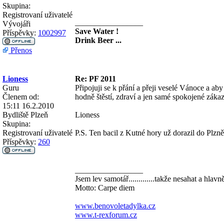
Skupina:
Registrovaní uživatelé
_________________
Vývojáři
Save Water !
Příspěvky:
1002997
Drink Beer ...
Přenos
Lioness
Re: PF 2011
Guru
Připojuji se k přání a přeji veselé Vánoce a a
Členem od:
hodně štěstí, zdraví a jen samé spokojené záka
15:11 16.2.2010
Bydliště
Plzeň
Lioness
Skupina:
Registrovaní uživatelé
P.S. Ten bacil z Kutné hory už dorazil do Plzn
Příspěvky:
260
_________________
Jsem lev samotář.............takže nesahat a hlavn
Motto: Carpe diem
www.benovoletadylka.cz
www.t-rexforum.cz