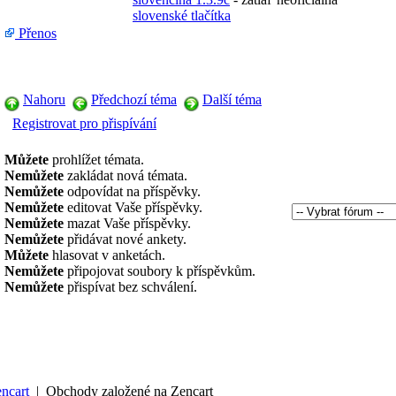
slovenské tlačítka
Přenos
Nahoru
Předchozí téma
Další téma
Registrovat pro přispívání
Můžete
prohlížet témata.
Nemůžete
zakládat nová témata.
Nemůžete
odpovídat na příspěvky.
Nemůžete
editovat Vaše příspěvky.
Nemůžete
mazat Vaše příspěvky.
Nemůžete
přidávat nové ankety.
Můžete
hlasovat v anketách.
Nemůžete
připojovat soubory k příspěvkům.
Nemůžete
přispívat bez schválení.
ncart
|
Obchody založené na Zencart