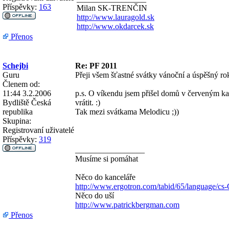
Příspěvky:
163
Milan SK-TRENČIN
http://www.lauragold.sk
http://www.okdarcek.sk
Přenos
Schejbi
Re: PF 2011
Guru
Přeji všem šťastné svátky vánoční a úspěšný ro
Členem od:
11:44 3.2.2006
p.s. O víkendu jsem přišel domů v červeným k
Bydliště
Česká
vrátit. :)
republika
Tak mezi svátkama Melodicu ;))
Skupina:
Registrovaní uživatelé
Příspěvky:
319
_________________
Musíme si pomáhat
Něco do kanceláře
http://www.ergotron.com/tabid/65/language/cs
Něco do uší
http://www.patrickbergman.com
Přenos