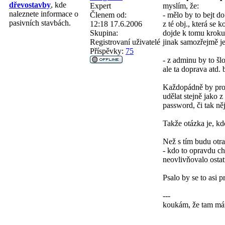
dřevostavby
, kde
Expert
myslím, že:
naleznete informace o
Členem od:
- mělo by to bejt d
pasivních stavbách.
12:18 17.6.2006
z té obj., která se 
Skupina:
dojde k tomu kroku 
Registrovaní uživatelé
jinak samozřejmě je
Příspěvky:
75
- z adminu by to šlo
ale ta doprava atd. 
Každopádně by pro z
udělat stejně jako z
password, či tak ně
Takže otázka je, kdo
Než s tím budu otr
- kdo to opravdu ch
neovlivňovalo ostat
Psalo by se to asi 
---
koukám, že tam mám