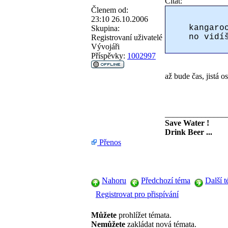
Citát:
Členem od:
23:10 26.10.2006
kangaro
Skupina:
no vidí
Registrovaní uživatelé
Vývojáři
Příspěvky:
1002997
až bude čas, jistá 
_______________
Save Water !
Drink Beer ...
Přenos
Nahoru
Předchozí téma
Další 
Registrovat pro přispívání
Můžete
prohlížet témata.
Nemůžete
zakládat nová témata.