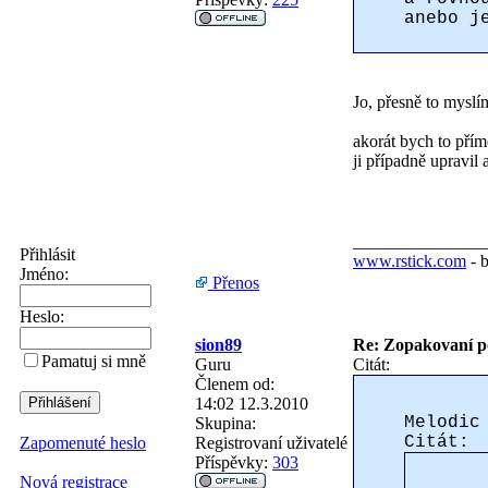
anebo j
Jo, přesně to myslí
akorát bych to přím
ji případně upravil 
_______________
Přihlásit
www.rstick.com
- 
Jméno:
Přenos
Heslo:
sion89
Re: Zopakovaní p
Pamatuj si mně
Guru
Citát:
Členem od:
14:02 12.3.2010
Melodic
Skupina:
Citát:
Registrovaní uživatelé
Zapomenuté heslo
Příspěvky:
303
Nová registrace