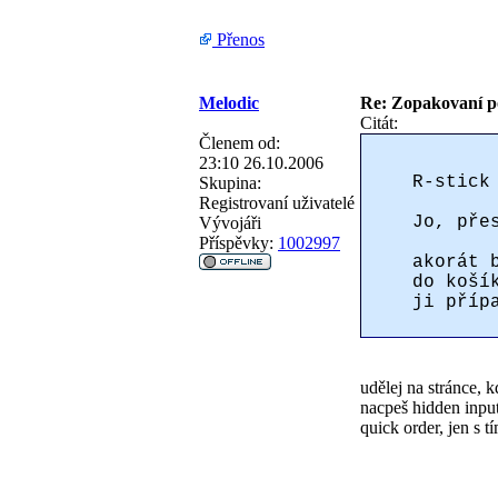
Přenos
Melodic
Re: Zopakovaní p
Citát:
Členem od:
23:10 26.10.2006
R-stick
Skupina:
Registrovaní uživatelé
Jo, pře
Vývojáři
Příspěvky:
1002997
akorát 
do koší
ji příp
udělej na stránce, 
nacpeš hidden input
quick order, jen s t