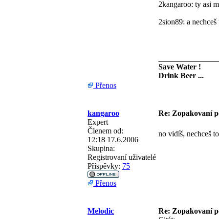
2kangaroo: ty asi my
2sion89: a nechceš 
_______________
Save Water !
Drink Beer ...
Přenos
kangaroo
Re: Zopakovaní p
Expert
Členem od:
no vidíš, nechceš t
12:18 17.6.2006
Skupina:
Registrovaní uživatelé
Příspěvky:
75
Přenos
Melodic
Re: Zopakovaní p