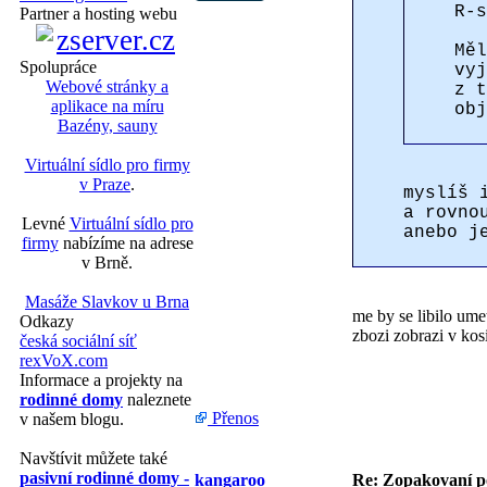
R-s
Partner a hosting webu
Měl
Spolupráce
vyj
Webové stránky a
z t
aplikace na míru
obj
Bazény, sauny
Virtuální sídlo pro firmy
v Praze
.
myslíš 
a rovno
Levné
Virtuální sídlo pro
anebo j
firmy
nabízíme na adrese
v Brně.
Masáže Slavkov u Brna
me by se libilo ume
Odkazy
zbozi zobrazi v kos
česká sociální síť
rexVoX.com
Informace a projekty na
rodinné domy
naleznete
Přenos
v našem blogu.
Navštívit můžete také
pasivní rodinné domy -
kangaroo
Re: Zopakovaní p