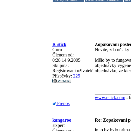
R-stick
Zopakovaní posle
Guru
Nevíte, zda nějaký
Členem od:
0:28 14.9.2005
Mělo by to fungovat
Skupina:
objednávky vygene
Registrovaní uživatelé
objednávku, ze kter
Příspěvky:
225
_______________
www.rstick.com
- 
Přenos
kangaroo
Re: Zopakovaní p
Expert
jo to by bylo prima
Členem od: