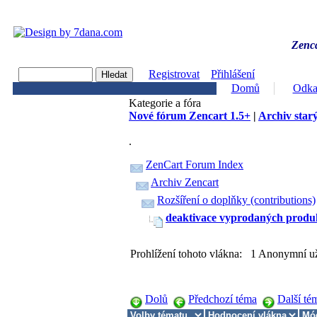
Zenca
Registrovat
Přihlášení
Domů
Odka
Kategorie a fóra
Nové fórum Zencart 1.5+
|
Archiv starý
.
ZenCart Forum Index
Archiv Zencart
Rozšíření o doplňky (contributions)
deaktivace vyprodaných produ
Prohlížení tohoto vlákna: 1 Anonymní už
Dolů
Předchozí téma
Další té