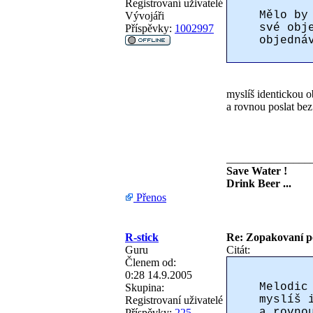
Registrovaní uživatelé
Mělo by
Vývojáři
své obj
Příspěvky:
1002997
objedná
myslíš identickou 
a rovnou poslat bez
_______________
Save Water !
Drink Beer ...
Přenos
R-stick
Re: Zopakovaní p
Guru
Citát:
Členem od:
0:28 14.9.2005
Melodic
Skupina:
myslíš 
Registrovaní uživatelé
a rovno
Příspěvky:
225