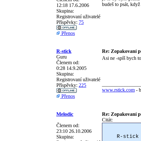
budeš to psát, když
12:18 17.6.2006
Skupina:
Registrovaní uživatelé
Příspěvky:
75
Přenos
R-stick
Re: Zopakovaní p
Guru
Asi ne -spíš bych to
Členem od:
0:28 14.9.2005
Skupina:
Registrovaní uživatelé
_______________
Příspěvky:
225
www.rstick.com
- 
Přenos
Melodic
Re: Zopakovaní p
Citát:
Členem od:
23:10 26.10.2006
R-stick
Skupina: