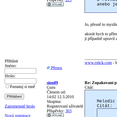
anebo j
Jo, přesně to myslí
akorát bych to přím
ji případně upravil 
_______________
Přihlásit
www.rstick.com
- 
Jméno:
Přenos
Heslo:
sion89
Re: Zopakovaní p
Pamatuj si mně
Guru
Citát:
Členem od:
14:02 12.3.2010
Melodic
Skupina:
Citát:
Registrovaní uživatelé
Zapomenuté heslo
Příspěvky:
303
Nová registrace