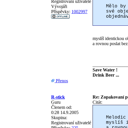
Registrovaní uživatelé
Mělo by
Vývojáři
své obj
Příspěvky:
1002997
objedná
myslíš identickou 
a rovnou poslat bez
_______________
Save Water !
Drink Beer ...
Přenos
R-stick
Re: Zopakovaní p
Guru
Citát:
Členem od:
0:28 14.9.2005
Melodic
Skupina:
myslíš 
Registrovaní uživatelé
a rovno
Příspěvky:
225