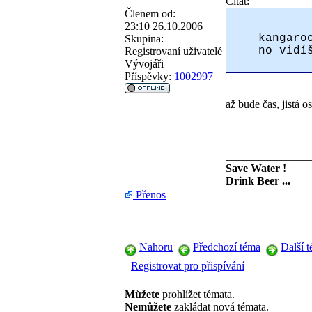
Citát:
Členem od:
23:10 26.10.2006
kangaro
Skupina:
no vidí
Registrovaní uživatelé
Vývojáři
Příspěvky:
1002997
až bude čas, jistá 
_______________
Save Water !
Drink Beer ...
Přenos
Nahoru
Předchozí téma
Další 
Registrovat pro přispívání
Můžete
prohlížet témata.
Nemůžete
zakládat nová témata.