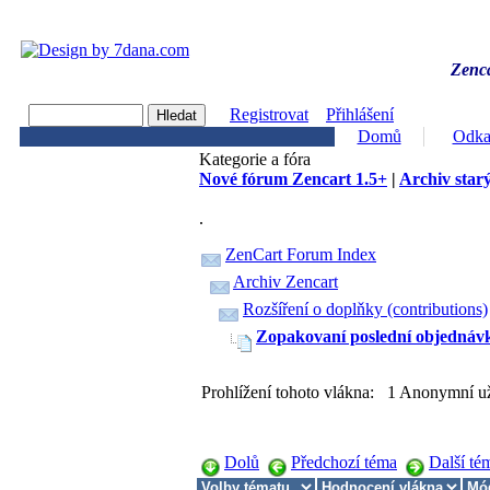
Zenca
Registrovat
Přihlášení
Domů
Odka
Kategorie a fóra
Nové fórum Zencart 1.5+
|
Archiv starý
.
ZenCart Forum Index
Archiv Zencart
Rozšíření o doplňky (contributions)
Zopakovaní poslední objednáv
Prohlížení tohoto vlákna: 1 Anonymní už
Dolů
Předchozí téma
Další té