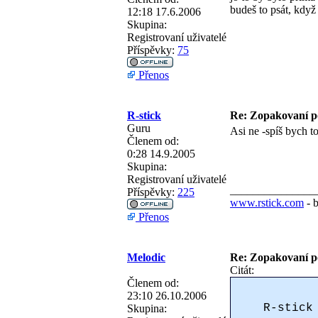
budeš to psát, když
12:18 17.6.2006
Skupina:
Registrovaní uživatelé
Příspěvky:
75
Přenos
R-stick
Re: Zopakovaní p
Guru
Asi ne -spíš bych to
Členem od:
0:28 14.9.2005
Skupina:
Registrovaní uživatelé
_______________
Příspěvky:
225
www.rstick.com
- 
Přenos
Melodic
Re: Zopakovaní p
Citát:
Členem od:
23:10 26.10.2006
R-stick
Skupina: