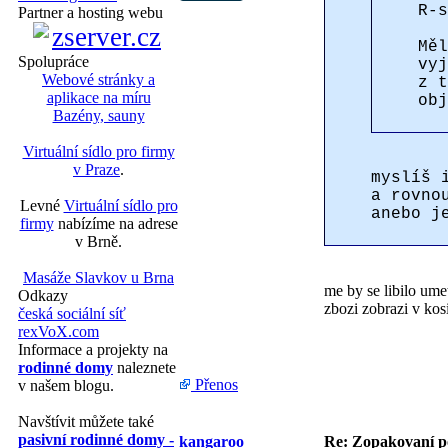
R-s
Partner a hosting webu
Měl
Spolupráce
vyj
Webové stránky a
z t
aplikace na míru
obj
Bazény, sauny
Virtuální sídlo pro firmy
v Praze
.
myslíš 
a rovno
Levné
Virtuální sídlo pro
anebo j
firmy
nabízíme na adrese
v Brně.
Masáže Slavkov u Brna
me by se libilo ume
Odkazy
zbozi zobrazi v kos
česká sociální síť
rexVoX.com
Informace a projekty na
rodinné domy
naleznete
Přenos
v našem blogu.
Navštívit můžete také
pasivní rodinné domy -
kangaroo
Re: Zopakovaní p