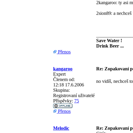
2kangaroo: ty asi my
2sion89: a nechceš 
_______________
Save Water !
Drink Beer ...
Přenos
kangaroo
Re: Zopakovaní p
Expert
Členem od:
no vidíš, nechceš t
12:18 17.6.2006
Skupina:
Registrovaní uživatelé
Příspěvky:
75
Přenos
Melodic
Re: Zopakovaní p