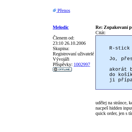
Přenos
Melodic
Re: Zopakovaní p
Citát:
Členem od:
23:10 26.10.2006
R-stick
Skupina:
Registrovaní uživatelé
Jo, pře
Vývojáři
Příspěvky:
1002997
akorát 
do koší
ji příp
udělej na stránce, 
nacpeš hidden input
quick order, jen s t