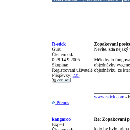
R-stick
Zopakovaní posle
Guru
Nevíte, zda nějaký
Členem od:
0:28 14.9.2005
Mělo by to fungovat
Skupina:
objednávky vygene
Registrovaní uživatelé
objednávku, ze kter
Příspěvky:
225
_______________
www.rstick.com
- 
Přenos
kangaroo
Re: Zopakovaní p
Expert
jo to by bylo prima
Členem od: