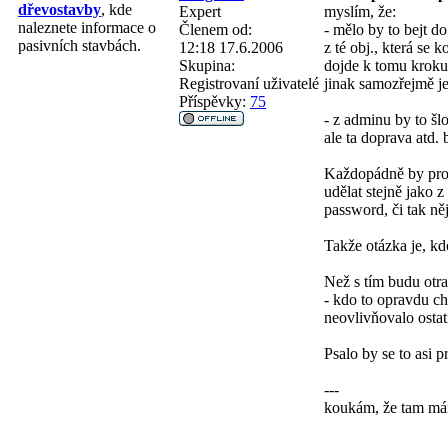
dřevostavby
, kde
Expert
myslím, že:
naleznete informace o
Členem od:
- mělo by to bejt d
pasivních stavbách.
12:18 17.6.2006
z té obj., která se 
Skupina:
dojde k tomu kroku 
Registrovaní uživatelé
jinak samozřejmě je
Příspěvky:
75
- z adminu by to šlo
ale ta doprava atd. 
Každopádně by pro z
udělat stejně jako z
password, či tak ně
Takže otázka je, kdo
Než s tím budu otr
- kdo to opravdu ch
neovlivňovalo ostat
Psalo by se to asi 
---
koukám, že tam mám