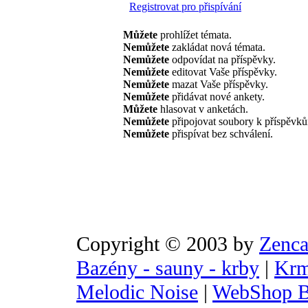
Registrovat pro přispívání
Můžete
prohlížet témata.
Nemůžete
zakládat nová témata.
Nemůžete
odpovídat na příspěvky.
Nemůžete
editovat Vaše příspěvky.
Nemůžete
mazat Vaše příspěvky.
Nemůžete
přidávat nové ankety.
Můžete
hlasovat v anketách.
Nemůžete
připojovat soubory k příspěvk
Nemůžete
přispívat bez schválení.
Copyright © 2003 by
Zenca
Bazény - sauny - krby
|
Krm
Melodic Noise
|
WebShop B