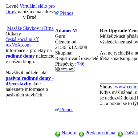
Levné
Virtuální sídlo pro
firmy
nabízíme na adrese
Přenos
v Brně.
Masáže Slavkov u Brna
AdamecM
Re: Upgrade Zenc
Odkazy
Guru
Můžeš zkusit přidáv
česká sociální síť
Členem od:
výsledek nemusí bý
rexVoX.com
21:36 5.12.2008
Informace a projekty na
Skupina:
Asi nejrychlejší a n
rodinné domy
naleznete
Registrovaní uživatelé
třeba smartsupp apo
v našem blogu.
Příspěvky:
746
Navštívit můžete také
pasivní rodinné domy -
_______________
dřevostavby
, kde
Shopy:
www.centru
naleznete informace o
Když máš nápad, o 
pasivních stavbách.
se nedozvíš dokud h
.... a pokud se to 
Přenos
Nahoru
Předchozí téma
Další 