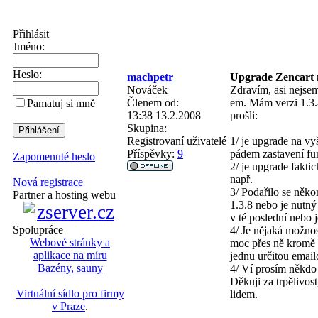
Přihlásit
Jméno:
Heslo:
machpetr
Upgrade Zencart 
Nováček
Zdravím, asi nejsem
Členem od:
em. Mám verzi 1.3.8
Pamatuj si mně
13:38 13.2.2008
prošli:
Skupina:
Registrovaní uživatelé
1/ je upgrade na vy
Příspěvky:
9
pádem zastavení f
Zapomenuté heslo
2/ je upgrade fakti
např.
Nová registrace
3/ Podařilo se něko
Partner a hosting webu
1.3.8 nebo je nutný
v té poslední nebo 
Spolupráce
4/ Je nějaká možnos
Webové stránky a
moc přes ně kromě s
aplikace na míru
jednu určitou email
Bazény, sauny
4/ Ví prosím někdo 
Děkuji za trpělivos
Virtuální sídlo pro firmy
lidem.
v Praze
.