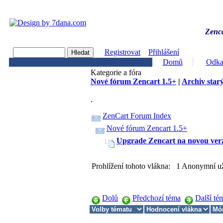
Zenca
Registrovat
Přihlášení
Domů
Odka
Kategorie a fóra
Nové fórum Zencart 1.5+
|
Archiv starý
.
ZenCart Forum Index
Nové fórum Zencart 1.5+
Upgrade Zencart na novou verz
Prohlížení tohoto vlákna: 1 Anonymní už
Dolů
Předchozí téma
Další té