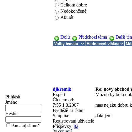
Celkom dobré
Nedokončené
Akurát
Dolů
Předchozí téma
Další té
djkremik
Re: novy obchod 
Expert
Mozno by bolo dobre
Přihlásit
Členem od:
Jméno:
7:55 1.3.2007
mas nejaku dobru k
Bydliště
Lučatin
Heslo:
Skupina:
dakujem
Registrovaní uživatelé
Pamatuj si mně
Příspěvky:
82