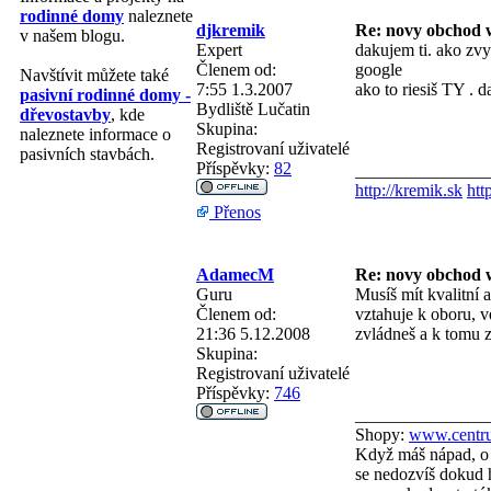
rodinné domy
naleznete
djkremik
Re: novy obchod 
v našem blogu.
Expert
dakujem ti. ako zvy
Členem od:
google
Navštívit můžete také
7:55 1.3.2007
ako to riesiš TY . 
pasivní rodinné domy -
Bydliště
Lučatin
dřevostavby
, kde
Skupina:
naleznete informace o
Registrovaní uživatelé
pasivních stavbách.
Příspěvky:
82
_______________
http://kremik.sk
htt
Přenos
AdamecM
Re: novy obchod 
Guru
Musíš mít kvalitní 
Členem od:
vztahuje k oboru, v
21:36 5.12.2008
zvládneš a k tomu z
Skupina:
Registrovaní uživatelé
Příspěvky:
746
_______________
Shopy:
www.centru
Když máš nápad, o 
se nedozvíš dokud h