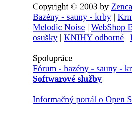
Copyright © 2003 by
Zenca
Bazény - sauny - krby
|
Krm
Melodic Noise
|
WebShop B
osušky
|
KNIHY odborné
|
Spolupráce
Fórum - bazény - sauny - k
Softwarové služby
Informačný portál o Open So