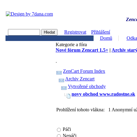
Zenca
Registrovat
Přihlášení
Domů
Odka
Kategorie a fóra
Nové fórum Zencart 1.5+
|
Archiv starý
.
ZenCart Forum Index
Archiv Zencart
Vytvořené obchody
novy obchod www.radostne.sk
Prohlížení tohoto vlákna: 1 Anonymní už
Páči
Nepáči