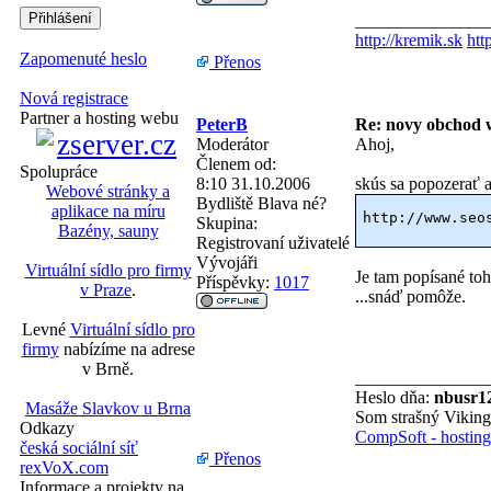
_______________
http://kremik.sk
htt
Zapomenuté heslo
Přenos
Nová registrace
Partner a hosting webu
PeterB
Re: novy obchod 
Moderátor
Ahoj,
Členem od:
Spolupráce
8:10 31.10.2006
skús sa popozerať a 
Webové stránky a
Bydliště
Blava né?
aplikace na míru
http://www.seo
Skupina:
Bazény, sauny
Registrovaní uživatelé
Vývojáři
Virtuální sídlo pro firmy
Je tam popísané toh
Příspěvky:
1017
v Praze
.
...snáď pomôže.
Levné
Virtuální sídlo pro
firmy
nabízíme na adrese
v Brně.
_______________
Heslo dňa:
nbusr1
Masáže Slavkov u Brna
Som strašný Vikin
Odkazy
CompSoft - hosting 
česká sociální síť
Přenos
rexVoX.com
Informace a projekty na