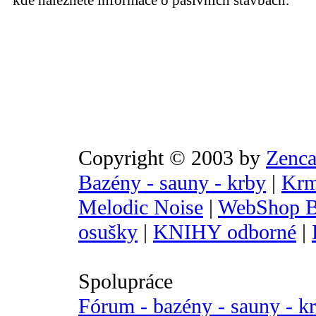
kde naleznete informace o pasivních stavbách.
Copyright © 2003 by
Zenca
Bazény - sauny - krby
|
Krm
Melodic Noise
|
WebShop B
osušky
|
KNIHY odborné
|
Spolupráce
Fórum - bazény - sauny - k