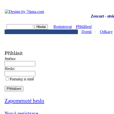
Zencart - strá
Registrovat
Přihlášení
Domů
Odkazy
Přihlásit
Jméno:
Heslo:
Pamatuj si mně
Zapomenuté heslo
Nová registrace