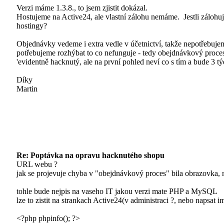
Verzi máme 1.3.8., to jsem zjistit dokázal.
Hostujeme na Active24, ale vlastní zálohu nemáme.
Jestli zálohuj
hostingy?
Objednávky vedeme i extra vedle v účetnictví, takže nepotřebuj
potřebujeme rozhýbat to co nefunguje - tedy obejdnávkový proces 
'evidentně hacknutý, ale na první pohled neví co s tím a bude 3 t
Díky
Martin
Re: Poptávka na opravu hacknutého shopu
URL webu ?
jak se projevuje chyba v "obejdnávkový proces" bila obrazovka, 
tohle bude nejpis na vaseho IT jakou verzi mate PHP a MySQL
lze to zistit na strankach Active24(v administraci ?, nebo napsat im
<?php phpinfo(); ?>