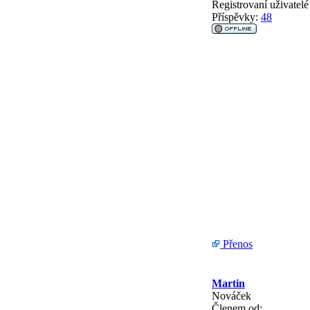
Registrovaní uživatelé
Příspěvky:
48
Přenos
Martin
Nováček
Členem od: