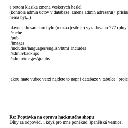
a potom klasika zmena veskerych heslel
(kontrola admin uctov v databaze, zmena admin adresaru(+ prislus
nema byt,..)
hlavne adresare tam bylo (mozna jestle je) vyzadovano 777 (plny p
./cache
./pub
./images
./includes/languages/english/html_includes
./admin/backups
./admin/images/graphs
jakou mate vubec verzi najdete to napr i databaze v tabulce "proj
Re: Poptávka na opravu hacknutého shopu
Díky za odpověď, i když pro mne poněkud 'španělská vesnice'.