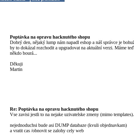
Poptávka na opravu hacknutého shopu
Dobrý den, nějaký lump nám napadl eshop a náš správce je bohuž
by to dokázal rozchodit a upgradovat na aktuální verzi. Máme te
někdo bourá...
Děkuji
Martin
Re: Poptávka na opravu hacknutého shopu
Vse zavisi jestli to na nejake uzivatelske zmeny (mimo templates).
nejednoduchsi bude asi DUMP databaze (kvuli objednavkam)
a vratit cas /obnovit se zalohy cely web