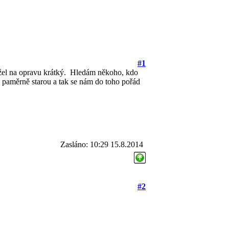
#1
el na opravu krátký.
Hledám někoho, kdo
ď paměrně starou a tak se nám do toho pořád
Zasláno: 10:29 15.8.2014
#2