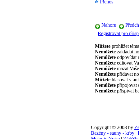
Přenos
Nahoru
Předch
Registrovat pro přisp
Můžete
prohlížet téma
Nemůžete
zakládat no
Nemůžete
odpovídat n
Nemůžete
editovat Va
Nemůžete
mazat Vaše
Nemůžete
přidávat no
Můžete
hlasovat v an
Nemůžete
připojovat 
Nemůžete
přispívat b
Copyright © 2003 by
Ze
Bazény - sauny - krby
|
Melodic Noise
|
WebSho