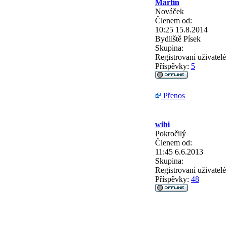
Martin
Nováček
Členem od:
10:25 15.8.2014
Bydliště
Písek
Skupina:
Registrovaní uživatelé
Příspěvky:
5
Přenos
wibi
Pokročilý
Členem od:
11:45 6.6.2013
Skupina:
Registrovaní uživatelé
Příspěvky:
48