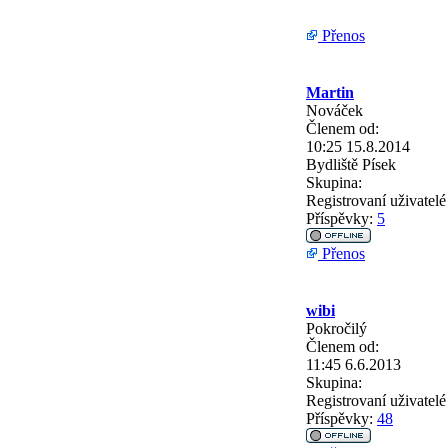
Přenos
Martin
Nováček
Členem od:
10:25 15.8.2014
Bydliště
Písek
Skupina:
Registrovaní uživatelé
Příspěvky:
5
Přenos
wibi
Pokročilý
Členem od:
11:45 6.6.2013
Skupina:
Registrovaní uživatelé
Příspěvky:
48