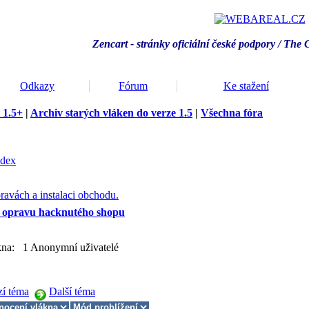
Zencart - stránky oficiální české podpory / T
he 
Odkazy
Fórum
Ke stažení
 1.5+
|
Archiv starých vláken do verze 1.5
|
Všechna fóra
ndex
ravách a instalaci obchodu.
 opravu hacknutého shopu
ákna: 1 Anonymní uživatelé
zí téma
Další téma