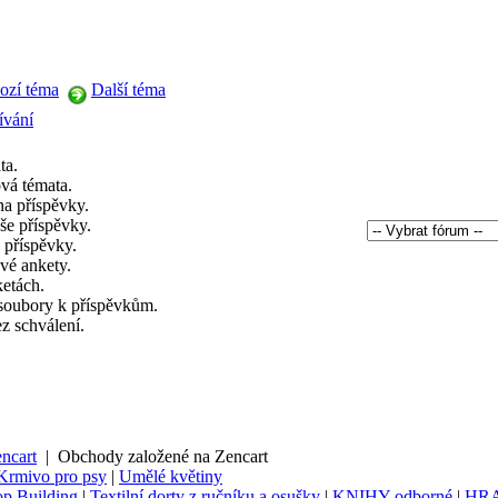
ozí téma
Další téma
ívání
ta.
vá témata.
a příspěvky.
še příspěvky.
 příspěvky.
vé ankety.
ketách.
soubory k příspěvkům.
ez schválení.
ncart
|
Obchody založené na Zencart
Krmivo pro psy
|
Umělé květiny
p Building
|
Textilní dorty z ručníku a osušky
|
KNIHY odborné
|
HR