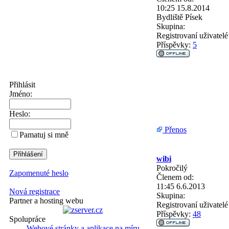
10:25 15.8.2014
Bydliště
Písek
Skupina:
Registrovaní uživatelé
Příspěvky:
5
Přihlásit
Jméno:
Heslo:
Přenos
Pamatuj si mně
wibi
Pokročilý
Zapomenuté heslo
Členem od:
11:45 6.6.2013
Nová registrace
Skupina:
Partner a hosting webu
Registrovaní uživatelé
Příspěvky:
48
Spolupráce
Webové stránky a aplikace na míru