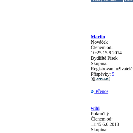
Martin
Nováček
Členem od:
10:25 15.8.2014
Bydliště
Písek
Skupina:
Registrovaní uživatelé
Příspěvky:
5
Přenos
wibi
Pokročilý
Členem od:
11:45 6.6.2013
Skupina: