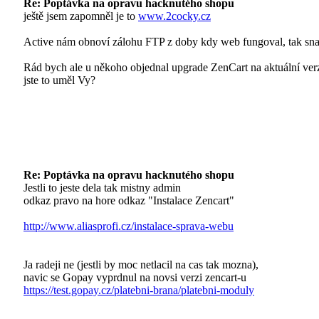
Re: Poptávka na opravu hacknutého shopu
ještě jsem zapomněl je to
www.2cocky.cz
Active nám obnoví zálohu FTP z doby kdy web fungoval, tak snad
Rád bych ale u někoho objednal upgrade ZenCart na aktuální ver
jste to uměl Vy?
Re: Poptávka na opravu hacknutého shopu
Jestli to jeste dela tak mistny admin
odkaz pravo na hore odkaz "Instalace Zencart"
http://www.aliasprofi.cz/instalace-sprava-webu
Ja radeji ne (jestli by moc netlacil na cas tak mozna),
navic se Gopay vyprdnul na novsi verzi zencart-u
https://test.gopay.cz/platebni-brana/platebni-moduly