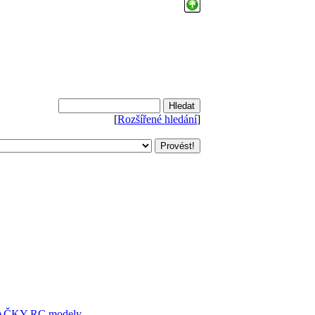
[
Rozšířené hledání
]
AČKY
RC modely