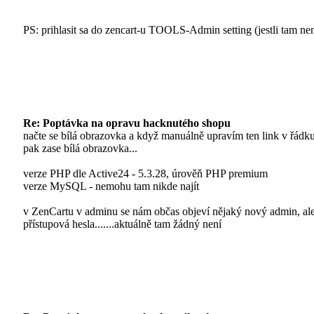
PS: prihlasit sa do zencart-u TOOLS-Admin setting (jestli tam ne
Re: Poptávka na opravu hacknutého shopu
načte se bílá obrazovka a když manuálně upravím ten link v řádku
pak zase bílá obrazovka...
verze PHP dle Active24 - 5.3.28, úrověň PHP premium
verze MySQL - nemohu tam nikde najít
v ZenCartu v adminu se nám občas objeví nějaký nový admin, al
přístupová hesla.......aktuálně tam žádný není