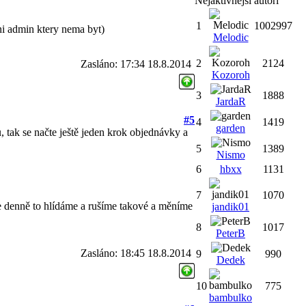
Nejaktivnější autoři
1
1002997
ni admin ktery nema byt)
Melodic
2
2124
Zasláno: 17:34 18.8.2014
Kozoroh
3
1888
JardaR
#5
4
1419
garden
, tak se načte ještě jeden krok objednávky a
5
1389
Nismo
6
hbxx
1131
7
1070
e denně to hlídáme a rušíme takové a měníme
jandik01
8
1017
PeterB
Zasláno: 18:45 18.8.2014
9
990
Dedek
10
775
bambulko