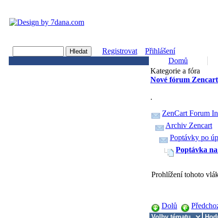
Registrovat
Přihlášení
Domů
Kategorie a fóra
Nové fórum Zencart
.
ZenCart Forum I
Archiv Zencart
Poptávky po úp
Poptávka na
Prohlížení tohoto vl
Dolů
Předcho