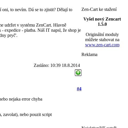
Zen-Cart ke stažení
í oni, to nevím. Dá se to zjistit? Dělají to
Vyšel nový Zencart
1.5.0
eme udržet v systému ZenCart. Hlavně
- expedice - platba. Náš IT napsl, že shop je
Originální moduly
ýdny pryč'.
můžete stahovat na
www.zen-cart.com
Reklama
Zasláno: 10:39 18.8.2014
#4
nebo nejaka error chyba
, zavolat), nebo pouzit script