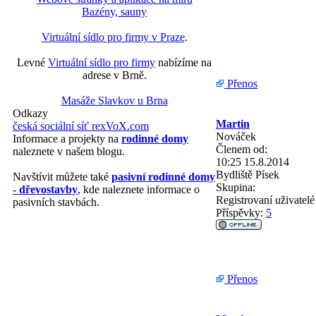
Bazény, sauny
Virtuální sídlo pro firmy v Praze
.
Levné
Virtuální sídlo pro firmy
nabízíme na
adrese v Brně.
Přenos
Masáže Slavkov u Brna
Odkazy
Martin
česká sociální síť rexVoX.com
Nováček
Informace a projekty na
rodinné domy
Členem od:
naleznete v našem blogu.
10:25 15.8.2014
Bydliště
Písek
Navštívit můžete také
pasivní rodinné domy
Skupina:
- dřevostavby
, kde naleznete informace o
Registrovaní uživatelé
pasivních stavbách.
Příspěvky:
5
Přenos