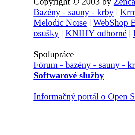
Copyright © 2003 by
Zenca
Bazény - sauny - krby
|
Krm
Melodic Noise
|
WebShop B
osušky
|
KNIHY odborné
|
Spolupráce
Fórum - bazény - sauny - k
Softwarové služby
Informačný portál o Open So