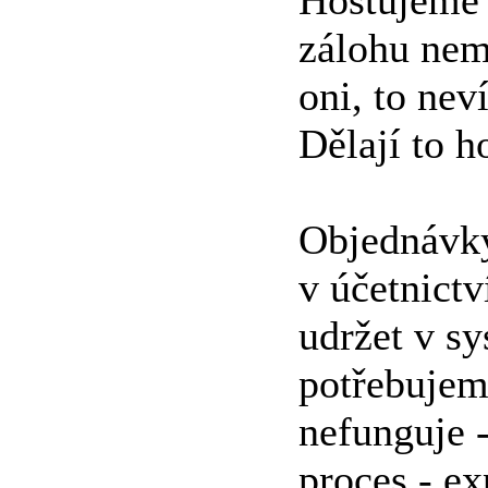
Hostujeme 
zálohu ne
oni, to nev
Dělají to h
Objednávky
v účetnictv
udržet v s
potřebujem
nefunguje 
proces - ex