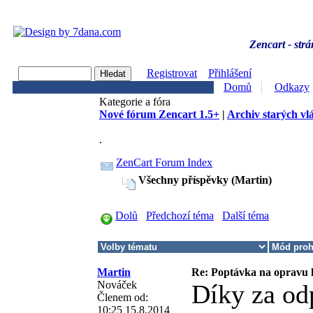
Zencart - strá
Registrovat
Přihlášení
Domů
Odkazy
Kategorie a fóra
Nové fórum Zencart 1.5+
|
Archiv starých vl
.
ZenCart Forum Index
Všechny příspěvky (Martin)
Dolů
Předchozí téma
Další téma
Martin
Re: Poptávka na opravu
Nováček
Díky za od
Členem od:
10:25 15.8.2014