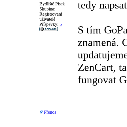
tedy napsa
Bydliště
Písek
Skupina:
Registrovaní
uživatelé
Příspěvky:
5
S tím GoPa
znamená. C
updatujeme
ZenCart, t
fungovat 
Přenos