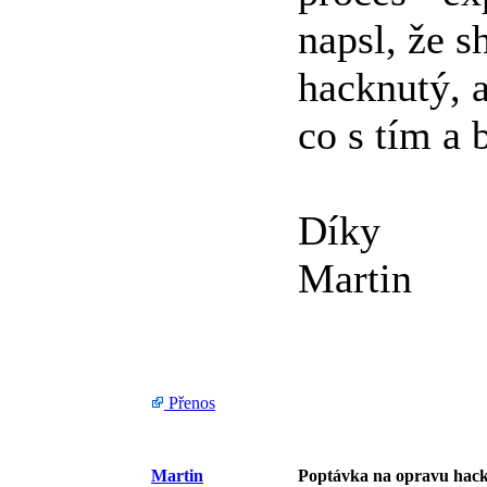
napsl, že s
hacknutý, a
co s tím a 
Díky
Martin
Přenos
Martin
Poptávka na opravu hac