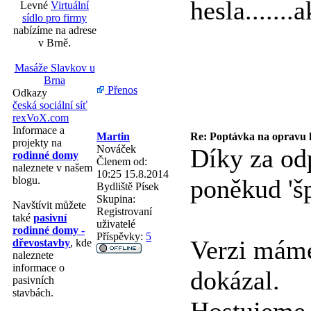
hesla......
Levné
Virtuální
sídlo pro firmy
nabízíme na adrese
v Brně.
Masáže Slavkov u
Brna
Přenos
Odkazy
česká sociální síť
rexVoX.com
Informace a
Martin
Re: Poptávka na opravu
projekty na
Nováček
Díky za od
rodinné domy
Členem od:
naleznete v našem
10:25 15.8.2014
blogu.
poněkud 'š
Bydliště
Písek
Skupina:
Navštívit můžete
Registrovaní
také
pasivní
uživatelé
rodinné domy -
Příspěvky:
5
Verzi máme 
dřevostavby
, kde
naleznete
informace o
dokázal.
pasivních
stavbách.