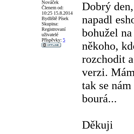
Nováček
Dobrý den,
Členem od:
10:25 15.8.2014
napadl esho
Bydliště
Písek
Skupina:
bohužel na
Registrovaní
uživatelé
Příspěvky:
5
někoho, kd
rozchodit a
verzi. Mám
tak se nám
bourá...
Děkuji