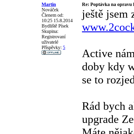
Martin
Re: Poptávka na opravu
Nováček
ještě jsem 
Členem od:
10:25 15.8.2014
www.2cock
Bydliště
Písek
Skupina:
Registrovaní
uživatelé
Příspěvky:
5
Active nám
doby kdy w
se to rozje
Rád bych a
upgrade Zen
Máte nějak