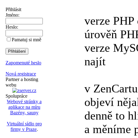
Přihlásit
Jméno:
verze PHP d
Heslo:
úrověň PH
Pamatuj si mně
verze MyS
najít
Zapomenuté heslo
Nová registrace
Partner a hosting
v ZenCartu
webu
Spolupráce
objeví něj
Webové stránky a
aplikace na míru
denně to h
Bazény, sauny
Virtuální sídlo pro
a měníme p
firmy v Praze
.