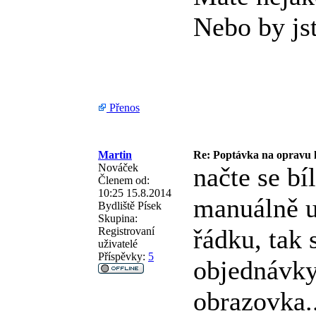
Nebo by js
Přenos
Martin
Re: Poptávka na opravu
Nováček
načte se bí
Členem od:
10:25 15.8.2014
manuálně u
Bydliště
Písek
Skupina:
řádku, tak 
Registrovaní
uživatelé
Příspěvky:
5
objednávky
obrazovka..