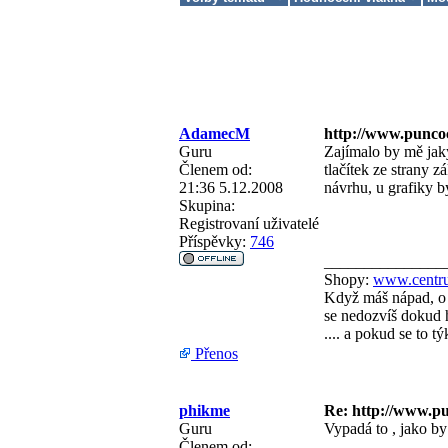
AdamecM
http://www.punco
Guru
Zajímalo by mě jak
Členem od:
tlačítek ze strany 
21:36 5.12.2008
návrhu, u grafiky by
Skupina:
Registrovaní uživatelé
Příspěvky:
746
_______________
Shopy:
www.centru
Když máš nápad, o 
se nedozvíš dokud h
.... a pokud se to 
Přenos
phikme
Re: http://www.p
Guru
Vypadá to , jako by 
Členem od: