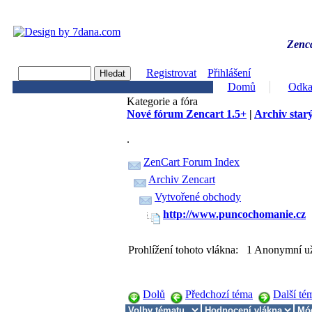
Zenca
Registrovat
Přihlášení
Domů
Odka
Kategorie a fóra
Nové fórum Zencart 1.5+
|
Archiv starý
.
ZenCart Forum Index
Archiv Zencart
Vytvořené obchody
http://www.puncochomanie.cz
Prohlížení tohoto vlákna: 1 Anonymní už
Dolů
Předchozí téma
Další té