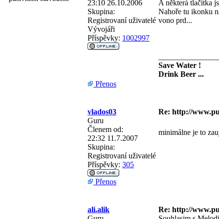
23:10 26.10.2006
A některá tlačítka j
Skupina:
Nahoře tu ikonku na
Registrovaní uživatelé
vono prd...
Vývojáři
Příspěvky:
1002997
_______________
Save Water !
Drink Beer ...
Přenos
vlados03
Re: http://www.p
Guru
Členem od:
minimálne je to zau
22:32 11.7.2007
Skupina:
Registrovaní uživatelé
Příspěvky:
305
Přenos
ali.alik
Re: http://www.p
Guru
Souhlasim s Melodic