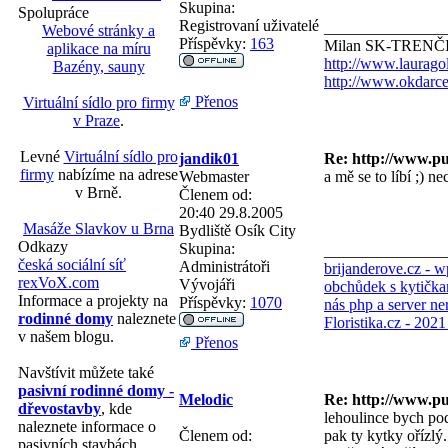
Skupina:
Spolupráce
Registrovaní uživatelé
_______________
Webové stránky a
Příspěvky:
163
Milan SK-TRENČ
aplikace na míru
http://www.laurago
Bazény, sauny
http://www.okdarce
Přenos
Virtuální sídlo pro firmy
v Praze
.
Levné
Virtuální sídlo pro
jandik01
Re: http://www.p
firmy
nabízíme na adrese
Webmaster
a mě se to líbí ;) n
v Brně.
Členem od:
20:40 29.8.2005
Masáže Slavkov u Brna
Bydliště
Osík City
Odkazy
Skupina:
_______________
česká sociální síť
Administrátoři
brijanderove.cz - 
rexVoX.com
Vývojáři
obchůdek s kytička
Informace a projekty na
Příspěvky:
1070
nás php a server ne
rodinné domy
naleznete
Floristika.cz - 202
v našem blogu.
Přenos
Navštívit můžete také
pasivní rodinné domy -
Melodic
Re: http://www.p
dřevostavby
, kde
lehoulince bych pod
naleznete informace o
Členem od:
pak ty kytky ořízlý.
pasivních stavbách.