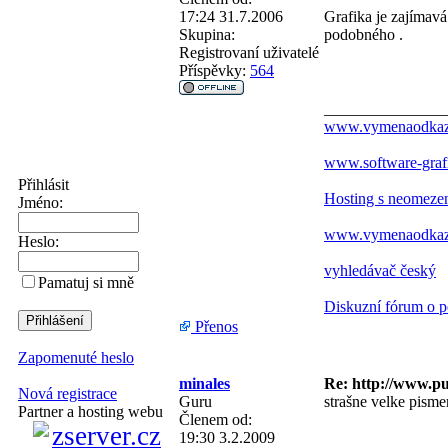
17:24 31.7.2006
Grafika je zajímavá
Skupina:
podobného .
Registrovaní uživatelé
Příspěvky:
564
_______________
www.vymenaodkazu.
www.software-graf
Přihlásit
Hosting s neomez
Jméno:
www.vymenaodkazu.
Heslo:
vyhledávač český
Pamatuj si mně
Diskuzní fórum o p
Přenos
Zapomenuté heslo
minales
Re: http://www.p
Nová registrace
Guru
strašne velke pisme
Partner a hosting webu
Členem od:
19:30 3.2.2009