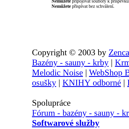
Nemůžete
připojovat soubory k příspěvk
Nemůžete
přispívat bez schválení.
Copyright © 2003 by
Zenca
Bazény - sauny - krby
|
Krm
Melodic Noise
|
WebShop B
osušky
|
KNIHY odborné
|
Spolupráce
Fórum - bazény - sauny - k
Softwarové služby