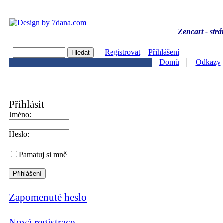
Zencart - strá
Registrovat
Přihlášení
Domů
Odkazy
Přihlásit
Jméno:
Heslo:
Pamatuj si mně
Zapomenuté heslo
Nová registrace