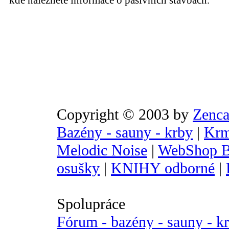
kde naleznete informace o pasivních stavbách.
Copyright © 2003 by
Zenca
Bazény - sauny - krby
|
Krm
Melodic Noise
|
WebShop B
osušky
|
KNIHY odborné
|
Spolupráce
Fórum - bazény - sauny - k