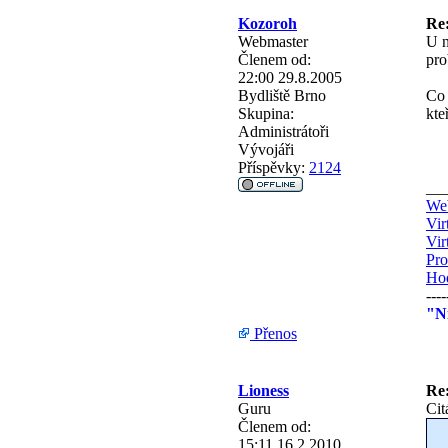
Kozoroh
Re
Webmaster
U n
Členem od:
pro
22:00 29.8.2005
Bydliště
Brno
Co 
Skupina:
kte
Administrátoři
Vývojáři
Příspěvky:
2124
__
Web
Vir
Vir
Pro
Ho
----
"Ni
Přenos
Lioness
Re
Guru
Cit
Členem od:
15:11 16.2.2010