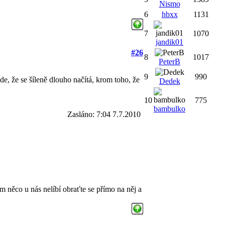
Nismo
6
hbxx
1131
7
1070
jandik01
#26
8
1017
PeterB
9
990
de, že se šíleně dlouho načítá, krom toho, že
Dedek
10
775
bambulko
Zasláno: 7:04 7.7.2010
m něco u nás nelíbí obraťte se přímo na něj a