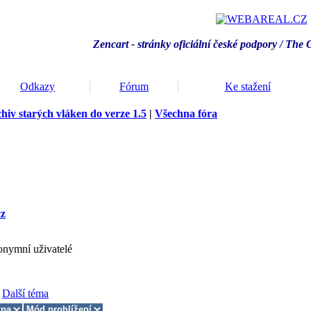
Zencart - stránky oficiální české podpory / T
he 
Odkazy
Fórum
Ke stažení
hiv starých vláken do verze 1.5
|
Všechna fóra
cz
onymní uživatelé
Další téma