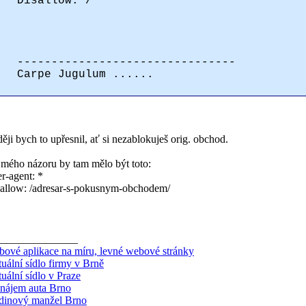
Disallow: /
--------------------------------
Carpe Jugulum ......
ěji bych to upřesnil, ať si nezablokuješ orig. obchod.
 mého názoru by tam mělo být toto:
r-agent: *
allow: /adresar-s-pokusnym-obchodem/
_______________
ové aplikace na míru, levné webové stránky
tuální sídlo firmy v Brně
tuální sídlo v Praze
nájem auta Brno
dinový manžel Brno