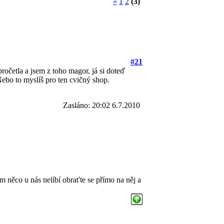
«
1
2
(3)
#21
očetla a jsem z toho magor, já si doteď
Nebo to myslíš pro ten cvičný shop.
Zasláno: 20:02 6.7.2010
m něco u nás nelíbí obraťte se přímo na něj a