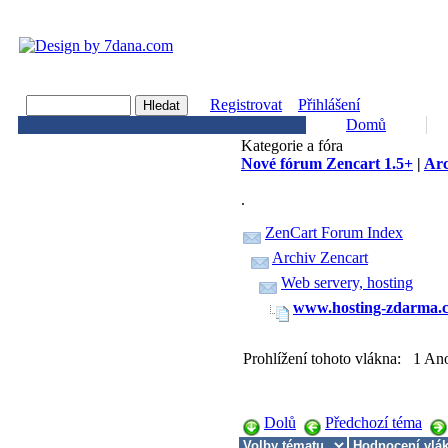
Registrovat
Přihlášení
Domů
Kategorie a fóra
Nové fórum Zencart 1.5+
|
Arc
.
ZenCart Forum Index
Archiv Zencart
Web servery, hosting
www.hosting-zdarma.
Prohlížení tohoto vlákna: 1 An
Dolů
Předchozí téma