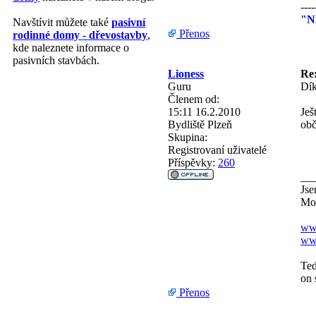
----
"Ni
Navštívit můžete také
pasivní
Přenos
rodinné domy - dřevostavby
,
kde naleznete informace o
pasivních stavbách.
Lioness
Re
Guru
Dík
Členem od:
15:11 16.2.2010
Ješ
Bydliště
Plzeň
obč
Skupina:
Registrovaní uživatelé
Příspěvky:
260
__
Jse
Mot
www
www
Teď
on 
Přenos