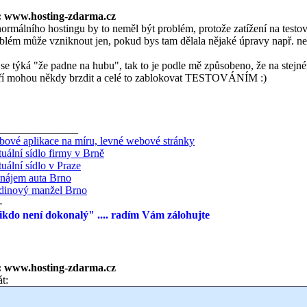
: www.hosting-zdarma.cz
ormálního hostingu by to neměl být problém, protože zatížení na tes
blém může vzniknout jen, pokud bys tam dělala nějaké úpravy např. neko
se týká "že padne na hubu", tak to je podle mě způsobeno, že na stejn
ří mohou někdy brzdit a celé to zablokovat TESTOVÁNÍM :)
_______________
ové aplikace na míru, levné webové stránky
tuální sídlo firmy v Brně
tuální sídlo v Praze
nájem auta Brno
dinový manžel Brno
-
kdo není dokonalý" .... radím Vám zálohujte
: www.hosting-zdarma.cz
át: