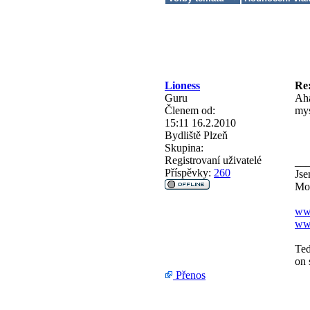
Lioness
Re
Guru
Aha
Členem od:
mys
15:11 16.2.2010
Bydliště
Plzeň
Skupina:
Registrovaní uživatelé
__
Příspěvky:
260
Jse
Mot
www
www
Teď
on 
Přenos