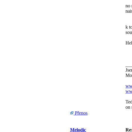
no 
nai
k t
sou
Hel
__
Jse
Mot
www
www
Teď
on 
Přenos
Melodic
Re