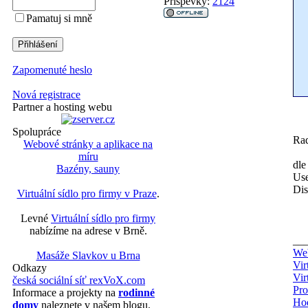
Příspěvky:
2124
Pamatuj si mně
Zapomenuté heslo
Nová registrace
Partner a hosting webu
Spolupráce
Rad
Webové stránky a aplikace na
míru
dle
Bazény, sauny
Use
Dis
Virtuální sídlo pro firmy v Praze
.
Levné
Virtuální sídlo pro firmy
nabízíme na adrese v Brně.
__
Web
Masáže Slavkov u Brna
Vir
Odkazy
Vir
česká sociální síť rexVoX.com
Pro
Informace a projekty na
rodinné
Ho
domy
naleznete v našem blogu.