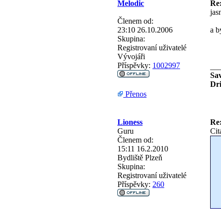
Melodic
Re
jas
Členem od:
23:10 26.10.2006
a b
Skupina:
Registrovaní uživatelé
Vývojáři
Příspěvky:
1002997
__
Sav
Dri
Přenos
Lioness
Re
Guru
Cit
Členem od:
15:11 16.2.2010
Bydliště
Plzeň
Skupina:
Registrovaní uživatelé
Příspěvky:
260