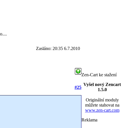
....
Zasláno: 20:35 6.7.2010
Zen-Cart ke stažení
Vyšel nový Zencart
#25
1.5.0
Originální moduly
můžete stahovat na
www.zen-cart.com
Reklama