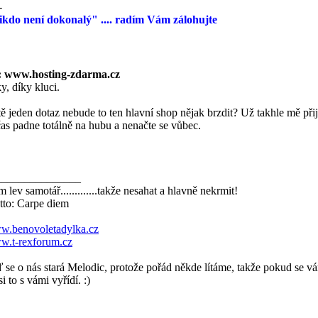
-
kdo není dokonalý" .... radím Vám zálohujte
: www.hosting-zdarma.cz
y, díky kluci.
tě jeden dotaz nebude to ten hlavní shop nějak brzdit? Už takhle mě přij
as padne totálně na hubu a nenačte se vůbec.
_______________
m lev samotář.............takže nesahat a hlavně nekrmit!
to: Carpe diem
.benovoletadylka.cz
.t-rexforum.cz
 se o nás stará Melodic, protože pořád někde lítáme, takže pokud se vá
si to s vámi vyřídí. :)