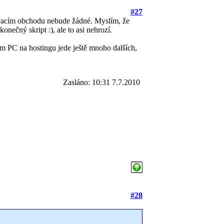
#27
tovacím obchodu nebude žádné. Myslím, že
nečný skript :), ale to asi nehrozí.
ém PC na hostingu jede ještě mnoho dalších,
Zasláno: 10:31 7.7.2010
#28