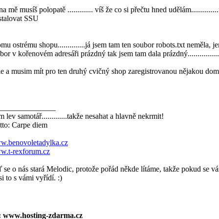
na mě musíš polopatě ............. víš že co si přečtu hned udělám............
stalovat SSU
omu ostrému shopu..............já jsem tam ten soubor robots.txt neměla, j
bor v kořenovém adresáři prázdný tak jsem tam dala prázdný...........
e a musim mít pro ten druhý cvičný shop zaregistrovanou nějakou dom
_______________
m lev samotář.............takže nesahat a hlavně nekrmit!
to: Carpe diem
.benovoletadylka.cz
.t-rexforum.cz
 se o nás stará Melodic, protože pořád někde lítáme, takže pokud se vá
si to s vámi vyřídí. :)
: www.hosting-zdarma.cz