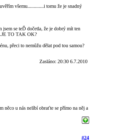
..uvěřím všemu.............i tomu že je snadný
en jsem se teĎ dočetla, že je dobrý mít ten
......JE TO TAK OK?
énu, přeci to nemůžu dělat pod tou samou?
Zasláno: 20:30 6.7.2010
m něco u nás nelíbí obraťte se přímo na něj a
#24