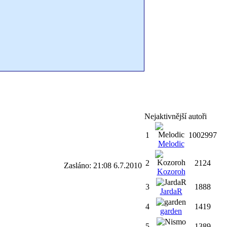
Nejaktivnější autoři
1
1002997
Melodic
2
2124
Zasláno: 21:08 6.7.2010
Kozoroh
3
1888
JardaR
4
1419
garden
5
1389