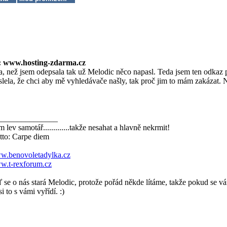
: www.hosting-zdarma.cz
, než jsem odepsala tak už Melodic něco napasl. Teda jsem ten odkaz pr
lela, že chci aby mě vyhledávače našly, tak proč jim to mám zakázat. 
_______________
m lev samotář.............takže nesahat a hlavně nekrmit!
to: Carpe diem
.benovoletadylka.cz
.t-rexforum.cz
 se o nás stará Melodic, protože pořád někde lítáme, takže pokud se vá
si to s vámi vyřídí. :)