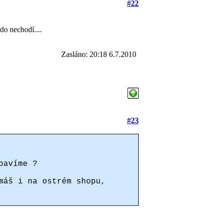
#22
kdo nechodí....
Zasláno: 20:18 6.7.2010
#23
 bavíme ?
máš i na ostrém shopu,