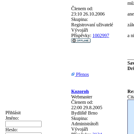
můž
Členem od:
23:10 26.10.2006
ane
Skupina:
Registrovaní uživatelé
zál
Vývojáři
Příspěvky:
1002997
a n
__
Sav
Dri
Přenos
Kozoroh
Re
Webmaster
Cit
Členem od:
22:00 29.8.2005
Přihlásit
Bydliště
Brno
Jméno:
Skupina:
Administrátoři
Vývojáři
Heslo: