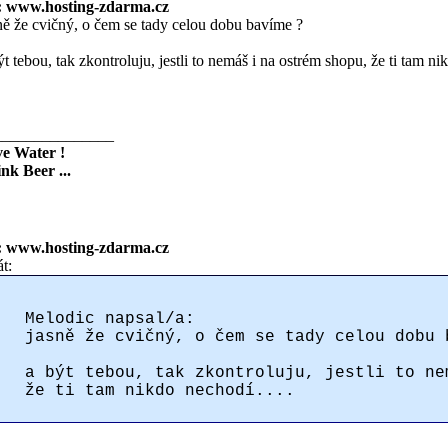
: www.hosting-zdarma.cz
ně že cvičný, o čem se tady celou dobu bavíme ?
ýt tebou, tak zkontroluju, jestli to nemáš i na ostrém shopu, že ti tam ni
_______________
e Water !
nk Beer ...
: www.hosting-zdarma.cz
át:
Melodic napsal/a:
jasně že cvičný, o čem se tady celou dobu
a být tebou, tak zkontroluju, jestli to ne
že ti tam nikdo nechodí....