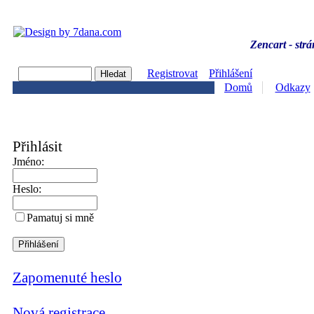
Zencart - strá
Registrovat
Přihlášení
Domů
Odkazy
Přihlásit
Jméno:
Heslo:
Pamatuj si mně
Zapomenuté heslo
Nová registrace