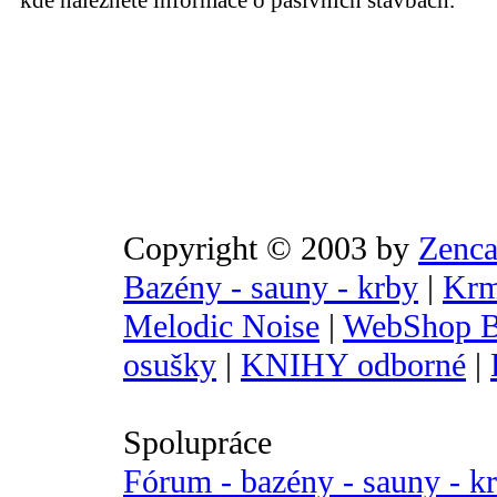
kde naleznete informace o pasivních stavbách.
Copyright © 2003 by
Zenca
Bazény - sauny - krby
|
Krm
Melodic Noise
|
WebShop B
osušky
|
KNIHY odborné
|
Spolupráce
Fórum - bazény - sauny - k