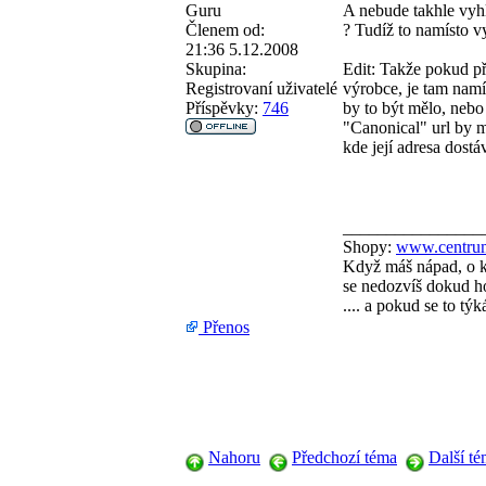
Guru
A nebude takhle vyhl
Členem od:
? Tudíž to namísto vy
21:36 5.12.2008
Skupina:
Edit: Takže pokud při
Registrovaní uživatelé
výrobce, je tam namí
Příspěvky:
746
by to být mělo, nebo
"Canonical" url by mě
kde její adresa dostá
________________
Shopy:
www.centrum
Když máš nápad, o kt
se nedozvíš dokud ho
.... a pokud se to tý
Přenos
Nahoru
Předchozí téma
Další t