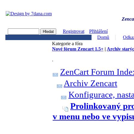
Zencar
Registrovat
Přihlášení
Domů
Odka
Kategorie a fóra
Nové fórum Zencart 1.5+
|
Archiv starýc
.
ZenCart Forum Inde
Archiv Zencart
Konfigurace, nast
Prolinkovaný pro
v menu nebo ve vypis