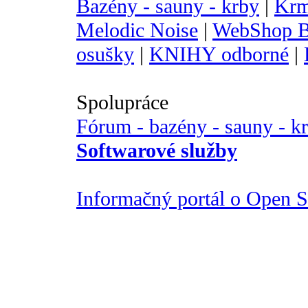
Bazény - sauny - krby
|
Krm
Melodic Noise
|
WebShop B
osušky
|
KNIHY odborné
|
Spolupráce
Fórum - bazény - sauny - k
Softwarové služby
Informačný portál o Open So