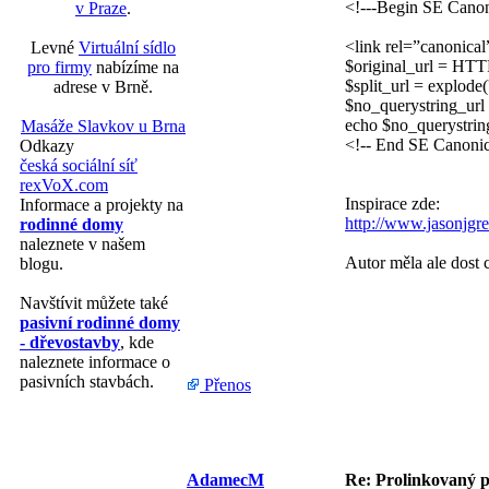
<!---Begin SE Canon
v Praze
.
<link rel=”canonica
Levné
Virtuální sídlo
$original_url = 
pro firmy
nabízíme na
$split_url = explode('
adrese v Brně.
$no_querystring_url =
echo $no_querystring
Masáže Slavkov u Brna
<!-- End SE Canonic
Odkazy
česká sociální síť
rexVoX.com
Inspirace zde:
Informace a projekty na
http://www.jasonjgre
rodinné domy
naleznete v našem
Autor měla ale dost 
blogu.
Navštívit můžete také
pasivní rodinné domy
- dřevostavby
, kde
naleznete informace o
pasivních stavbách.
Přenos
AdamecM
Re: Prolinkovaný p