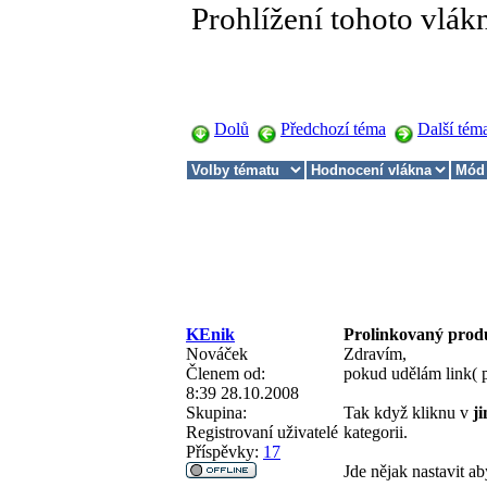
Prohlížení tohoto vlá
Dolů
Předchozí téma
Další tém
KEnik
Prolinkovaný produ
Nováček
Zdravím,
Členem od:
pokud udělám link( 
8:39 28.10.2008
Skupina:
Tak když kliknu v
ji
Registrovaní uživatelé
kategorii.
Příspěvky:
17
Jde nějak nastavit ab