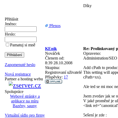
Díky
Přihlásit
Jméno:
Přenos
Heslo:
Pamatuj si mně
KEnik
Re: Prolinkovaný p
Nováček
Opraveno:
Členem od:
Administration/SE
8:39 28.10.2008
Zapomenuté heslo
Skupina:
Add cPath to produ
Registrovaní uživatelé
This setting will ap
Nová registrace
Příspěvky:
17
cPath=xx).
Partner a hosting webu
Ale ted se mi moc ne
Spolupráce
Jsem zvedav jak se s
Webové stránky a
V jaké proměné je u
aplikace na míru
<link rel="canonical
Bazény, sauny
5ešení je zde :
Virtuální sídlo pro firmy