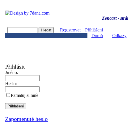
Zencart - strá
Registrovat
Přihlášení
Domů
Odkazy
Přihlásit
Jméno:
Heslo:
Pamatuj si mně
Zapomenuté heslo