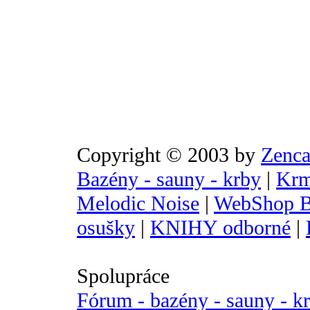
Copyright © 2003 by
Zenca
Bazény - sauny - krby
|
Krm
Melodic Noise
|
WebShop B
osušky
|
KNIHY odborné
|
Spolupráce
Fórum - bazény - sauny - k