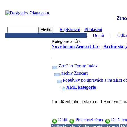
Zenca
Registrovat
Přihlášení
Domů
Odka
Kategorie a fóra
Nové fórum Zencart 1.5+
|
Archiv starý
.
ZenCart Forum Index
Archiv Zencart
Poptávky po úpravách a instalaci o
XML kategorie
Prohlížení tohoto vlákna: 1 Anonymní už
Dolů
Předchozí téma
Další té