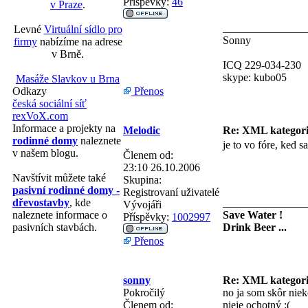
Příspěvky:
46
v Praze
.
_______________
Levné
Virtuální sídlo pro
Sonny
firmy
nabízíme na adrese
v Brně.
ICQ 229-034-230
skype: kubo05
Masáže Slavkov u Brna
Přenos
Odkazy
česká sociální síť
rexVoX.com
Informace a projekty na
Melodic
Re: XML kategor
rodinné domy
naleznete
je to vo fóre, ked s
v našem blogu.
Členem od:
23:10 26.10.2006
Navštívit můžete také
Skupina:
pasivní rodinné domy -
Registrovaní uživatelé
_______________
dřevostavby
, kde
Vývojáři
Save Water !
naleznete informace o
Příspěvky:
1002997
Drink Beer ...
pasivních stavbách.
Přenos
sonny
Re: XML kategor
Pokročilý
no ja som skôr niek
Členem od:
nieje ochotný :(