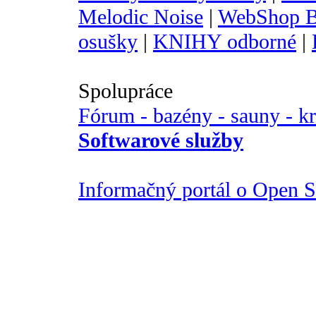
Melodic Noise
|
WebShop B
osušky
|
KNIHY odborné
|
Spolupráce
Fórum - bazény - sauny - k
Softwarové služby
Informačný portál o Open So