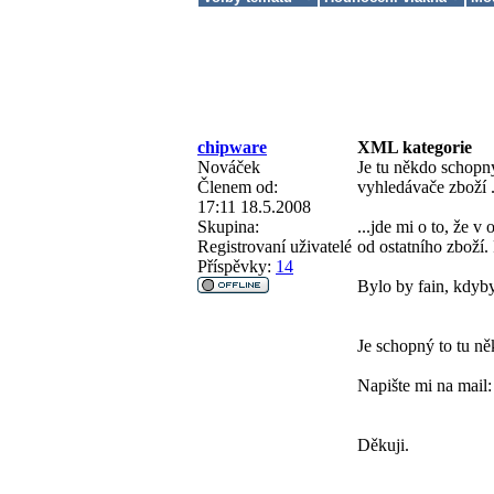
chipware
XML kategorie
Nováček
Je tu někdo schopný
Členem od:
vyhledávače zboží .
17:11 18.5.2008
Skupina:
...jde mi o to, že v
Registrovaní uživatelé
od ostatního zboží.
Příspěvky:
14
Bylo by fain, kdyby
Je schopný to tu ně
Napište mi na mail
Děkuji.