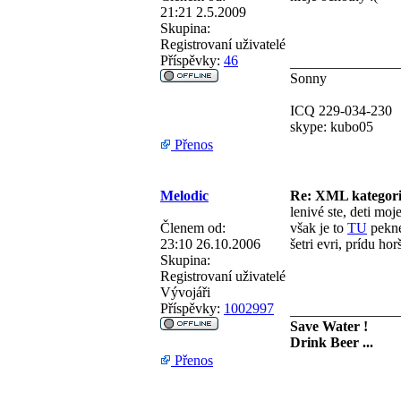
21:21 2.5.2009
Skupina:
Registrovaní uživatelé
Příspěvky:
46
_______________
Sonny
ICQ 229-034-230
skype: kubo05
Přenos
Melodic
Re: XML kategor
lenivé ste, deti moje
Členem od:
však je to
TU
pekne
23:10 26.10.2006
šetri evri, prídu hor
Skupina:
Registrovaní uživatelé
Vývojáři
Příspěvky:
1002997
_______________
Save Water !
Drink Beer ...
Přenos