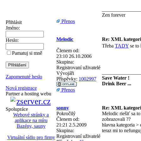
_______________
Zen forever
Přenos
Přihlásit
Jméno:
Melodic
Re: XML kategor
Heslo:
Třeba
TADY
se to 
Členem od:
Pamatuj si mně
23:10 26.10.2006
Skupina:
Registrovaní uživatelé
_______________
Vývojáři
Zapomenuté heslo
Save Water !
Příspěvky:
1002997
Drink Beer ...
Nová registrace
Přenos
Partner a hosting webu
sonny
Re: XML kategor
Spolupráce
Pokročilý
Melodic riešiť sa to
Webové stránky a
Členem od:
zobrazovali ??
aplikace na míru
21:21 2.5.2009
hlavna kategoria > 
Bazény, sauny
Skupina:
teraz mi to nefungu
Registrovaní uživatelé
Virtuální sídlo pro firmy