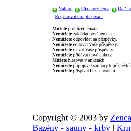
Nahoru
Předchozí téma
Další 
Registrovat pro přispívání
Můžete
prohlížet témata.
Nemůžete
zakládat nová témata.
Nemůžete
odpovídat na příspěvky.
Nemůžete
editovat Vaše příspěvky.
Nemůžete
mazat Vaše příspěvky.
Nemůžete
přidávat nové ankety.
Můžete
hlasovat v anketách.
Nemůžete
připojovat soubory k příspěvk
Nemůžete
přispívat bez schválení.
Copyright © 2003 by
Zenca
Bazény - sauny - krby
|
Krm