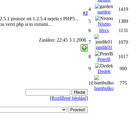
4
1419
garden
#2
.2.5.1 protoze mi 1.2.5.4 nejela s PHP5...
5
1389
Nismo
kou verzi php si to rozumi...
6
hbxx
1131
Zasláno: 22:45 3.1.2006
7
1070
jandik01
8
1017
PeterB
9
990
Dedek
10
775
bambulko
[
Rozšířené hledání
]