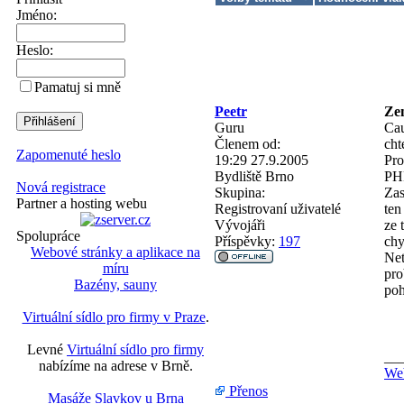
Jméno:
Heslo:
Pamatuj si mně
Peetr
Zen
Guru
Cau
Členem od:
cht
Zapomenuté heslo
19:29 27.9.2005
Pr
Bydliště
Brno
PHP
Nová registrace
Skupina:
Zas
Partner a hosting webu
Registrovaní uživatelé
ten
Vývojáři
ze 
Spolupráce
Příspěvky:
197
chy
Webové stránky a aplikace na
Net
míru
pro
Bazény, sauny
poh
Virtuální sídlo pro firmy v Praze
.
Levné
Virtuální sídlo pro firmy
__
nabízíme na adrese v Brně.
We
Přenos
Masáže Slavkov u Brna