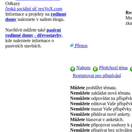
Odkazy
česká sociální síť rexVoX.com
Re:
Informace a projekty na
rodinné
Mno
domy
naleznete v našem blogu.
zku
Navštívit můžete také
pasivní
rodinné domy - dřevostavby
,
kde naleznete informace o
Přenos
pasivních stavbách.
Nahoru
Předchozí téma
Registrovat pro přispívání
Můžete
prohlížet témata.
Nemůžete
zakládat nová témata.
Nemůžete
odpovídat na příspěvk
Nemůžete
editovat Vaše příspěv
Nemůžete
mazat Vaše příspěvky
Nemůžete
přidávat nové ankety.
Můžete
hlasovat v anketách.
Nemůžete
připojovat soubory k 
Nemůžete
přispívat bez schválen