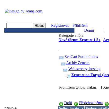
Registrovat
Přihlášení
Domů
Kategorie a fóra
Nové fórum Zencart 1.5+
|
Arc
.
ZenCart Forum Index
Archiv Zencart
Web servery, hosting
Zencart na Forpsi (lor
Prohlížení tohoto vlákna: 1 An
Dolů
Předchozí téma
Přihlásit