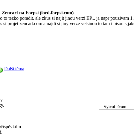
 Zencart na Forpsi (lord.forpsi.com)
 to tezko poradit, ale zkus si najit jinou verzi EP... ja napr pouzivam 1
s si projet zencart.com a najdi si jiny verze vetsinou to tam i pisou s ja
Další téma
y.
ky.
.
příspěvkům.
í.