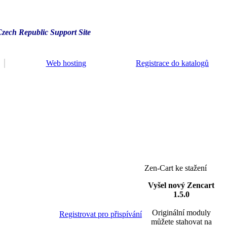
Czech Republic Support Site
Web hosting
Registrace do katalogů
Zen-Cart ke stažení
Vyšel nový Zencart
1.5.0
Originální moduly
Registrovat pro přispívání
můžete stahovat na