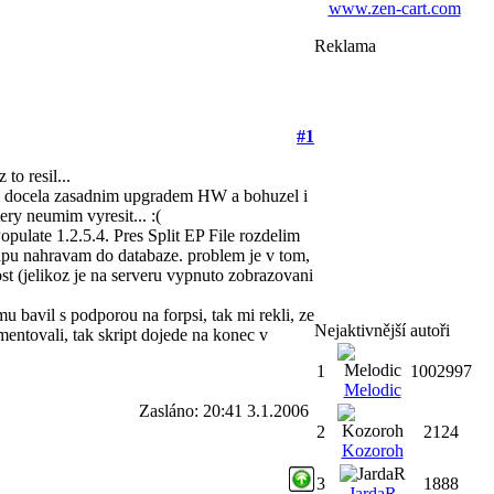
www.zen-cart.com
Reklama
#1
to resil...
sel docela zasadnim upgradem HW a bohuzel i
ry neumim vyresit... :(
pulate 1.2.5.4. Pres Split EP File rozdelim
mapu nahravam do databaze. problem je v tom,
ost (jelikoz je na serveru vypnuto zobrazovani
bavil s podporou na forpsi, tak mi rekli, ze
Nejaktivnější autoři
mentovali, tak skript dojede na konec v
1
1002997
Melodic
Zasláno: 20:41 3.1.2006
2
2124
Kozoroh
3
1888
JardaR