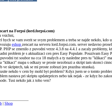
cart na Forpsi (lord.forpsi.com)
 vsichni,
el bych se vam sverit se svym problemem a treba se najde nekdo, kdo uz 
ovozuju
eshop
zencart na serveru lord.forpsi.com. server nedavno pro
. PHP se zmenilo z puvodni verze 4.3.8 na 4.4.1 a zacaly problemy, kte
adni problem je s aktualizaci cen pres Easy Populate. Pouzivam Easy Po
 puvodni txt soubor na cca 18 malych a ty nasledne pres tu "klikaci" 
ta "klikaci" mapa s odkazy se proste nezobrazi a skript tam skonci cinn
b ve skriptech, tak se mi proste zobrazi jen prazdna stranka).
usite nekdo v cem by mohl byt problem? Kdyz jsem se o tomto problemu 
blem nastava pri skriptu updateprices nebo tak nejak - ze kdyz ho zako
ode. Tusi nekdo jak z toho ven?
_______________
b
|
Shop