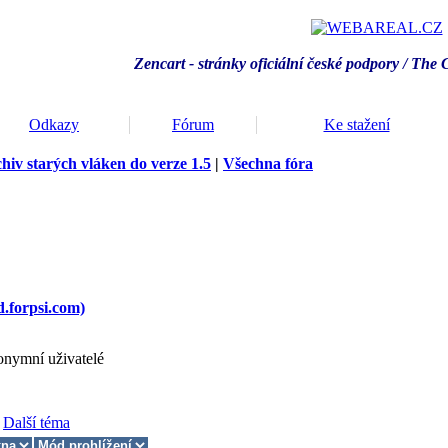
Zencart - stránky oficiální české podpory / T
he 
Odkazy
Fórum
Ke stažení
hiv starých vláken do verze 1.5
|
Všechna fóra
d.forpsi.com)
onymní uživatelé
Další téma