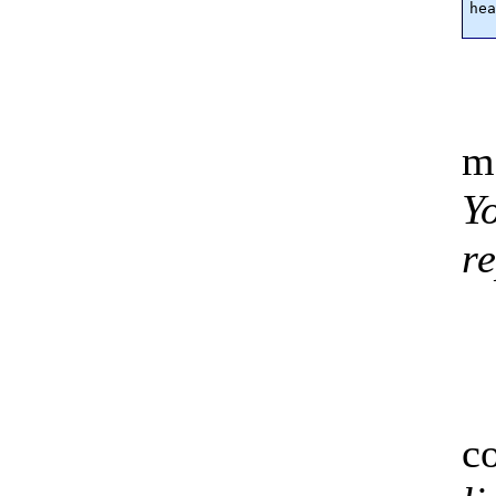
hea
m
Y
r
co