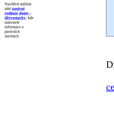
Navštívit můžete
také
pasivní
rodinné domy -
dřevostavby
, kde
naleznete
informace o
pasivních
stavbách.
D
ce