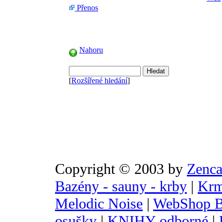
Přenos
Nahoru
[
Rozšířené hledání
]
Copyright © 2003 by
Zenca
Bazény - sauny - krby
|
Krm
Melodic Noise
|
WebShop B
osušky
|
KNIHY odborné
|