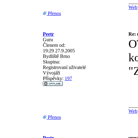
___
Web
Přenos
Peetr
Re: 
Guru
O
Členem od:
19:29 27.9.2005
k
Bydliště
Brno
Skupina:
"
Registrovaní uživatelé
Vývojáři
Příspěvky:
197
___
Web
Přenos
Peetr
upra