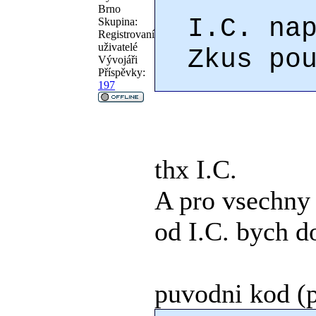
Brno
I.C. na
Skupina:
Registrovaní
uživatelé
Zkus po
Vývojáři
Příspěvky:
197
thx I.C.
A pro vsechny
od I.C. bych d
puvodni kod (