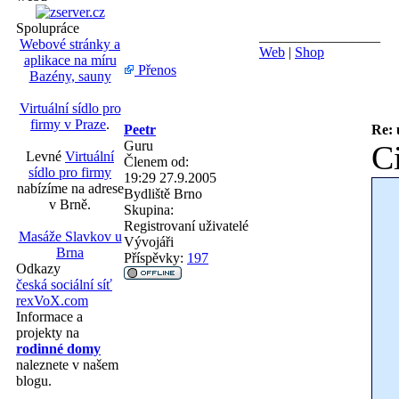
Spolupráce
_________________
Webové stránky a
Web
|
Shop
aplikace na míru
Přenos
Bazény, sauny
Virtuální sídlo pro
firmy v Praze
.
Peetr
Re: 
Guru
Ci
Levné
Virtuální
Členem od:
sídlo pro firmy
19:29 27.9.2005
nabízíme na adrese
Bydliště
Brno
v Brně.
Skupina:
Registrovaní uživatelé
Masáže Slavkov u
Vývojáři
Brna
Příspěvky:
197
Odkazy
česká sociální síť
rexVoX.com
Informace a
projekty na
rodinné domy
naleznete v našem
blogu.