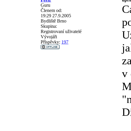
Guru
C
Členem od:
19:29 27.9.2005
po
Bydliště
Brno
Skupina:
U
Registrovaní uživatelé
Vývojáři
Příspěvky:
197
j
z
v 
M
"
D