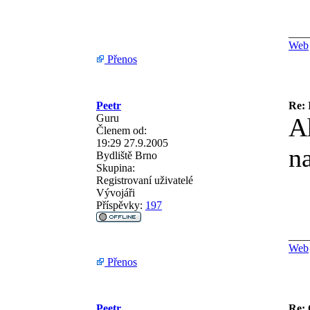
___
Web
Přenos
Peetr
Re: 
Guru
A
Členem od:
19:29 27.9.2005
n
Bydliště
Brno
Skupina:
Registrovaní uživatelé
Vývojáři
Příspěvky:
197
___
Web
Přenos
Peetr
Re: