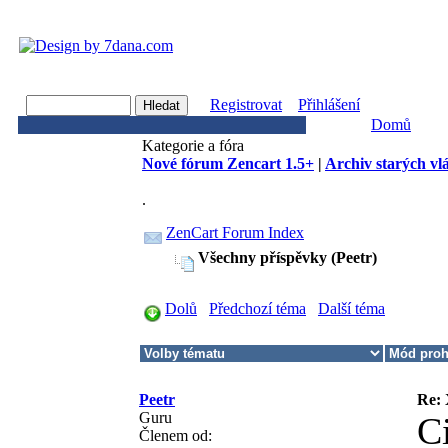
Registrovat
Přihlášení
Domů
Kategorie a fóra
Nové fórum Zencart 1.5+
|
Archiv starých vl
.
ZenCart Forum Index
Všechny příspěvky (Peetr)
Dolů
Předchozí téma
Další téma
Peetr
Re: 
Guru
Ci
Členem od: