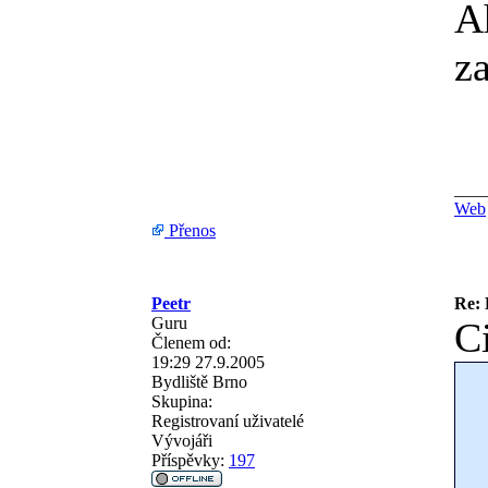
Ah
z
___
Web
Přenos
Peetr
Re: 
Guru
Ci
Členem od:
19:29 27.9.2005
Bydliště
Brno
Skupina:
Registrovaní uživatelé
Vývojáři
Příspěvky:
197