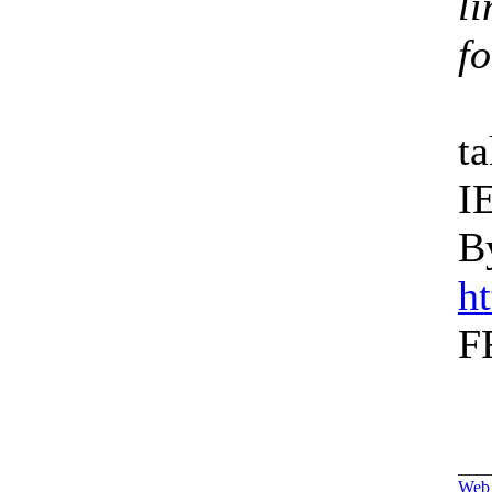
l
f
t
IE
B
h
FF
___
Web