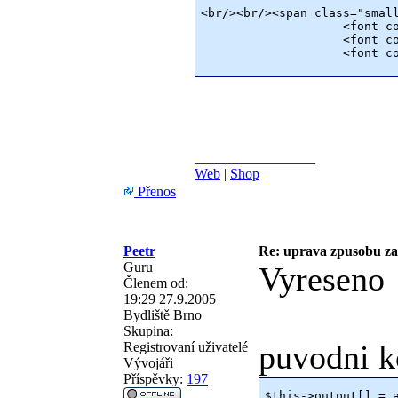
<br/><br/><span class="small
                    <font co
                    <font co
_________________
Web
|
Shop
Přenos
Peetr
Re: uprava zpusobu z
Guru
Vyreseno
Členem od:
19:29 27.9.2005
Bydliště
Brno
Skupina:
puvodni k
Registrovaní uživatelé
Vývojáři
Příspěvky:
197
$this->output[] = a