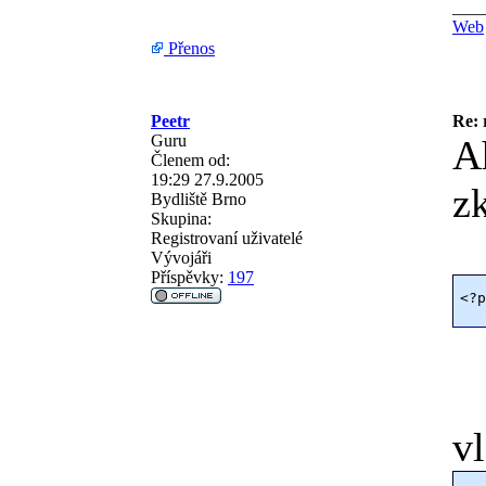
___
Web
Přenos
Peetr
Re: 
Guru
A
Členem od:
19:29 27.9.2005
z
Bydliště
Brno
Skupina:
Registrovaní uživatelé
Vývojáři
Příspěvky:
197
<?p
vl