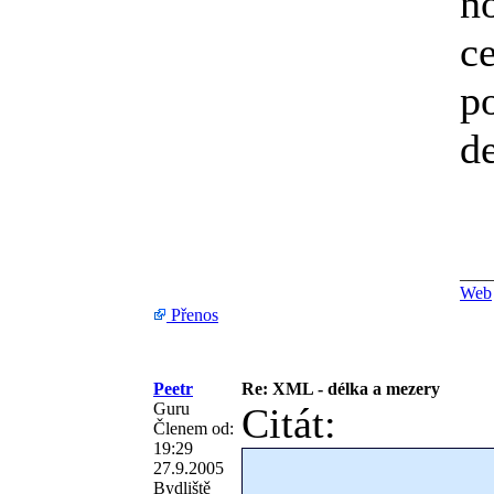
n
c
p
d
___
Web
Přenos
Peetr
Re: XML - délka a mezery
Guru
Citát:
Členem od:
19:29
27.9.2005
Bydliště