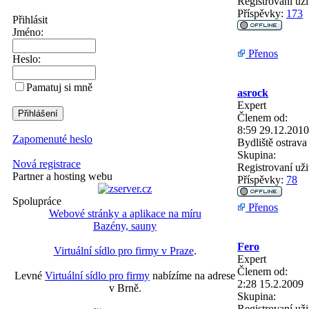
Registrovaní uži
Příspěvky:
173
Přihlásit
Jméno:
Přenos
Heslo:
Pamatuj si mně
asrock
Expert
Členem od:
8:59 29.12.2010
Zapomenuté heslo
Bydliště
ostrava
Skupina:
Nová registrace
Registrovaní uži
Partner a hosting webu
Příspěvky:
78
Spolupráce
Přenos
Webové stránky a aplikace na míru
Bazény, sauny
Fero
Virtuální sídlo pro firmy v Praze
.
Expert
Členem od:
Levné
Virtuální sídlo pro firmy
nabízíme na adrese
2:28 15.2.2009
v Brně.
Skupina:
Registrovaní uži