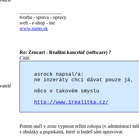
_________________
tvorba - sprava - opravy
web - e-shop - iné
www.sumo.sk
Re: Zencart - Realitní kancelář (software) ?
Citát:
asrock napsal/a:
ne inzeráty chci dávat pouze já,
vatelé
něco v takovém smyslu
http://www.1realitka.cz/
Potom stačí v zenu vypnout režim eshopu (v administraci tuší
s obrázky a popiskami, které si budeš sám upravovat.