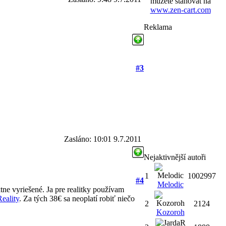
můžete stahovat na
www.zen-cart.com
Reklama
#3
Zasláno: 10:01 9.7.2011
Nejaktivnější autoři
1
1002997
#4
Melodic
tne vyriešené. Ja pre realitky používam
eality
. Za tých 38€ sa neoplatí robiť niečo
2
2124
Kozoroh