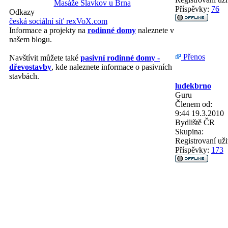
Masáže Slavkov u Brna
Příspěvky:
76
Odkazy
česká sociální síť rexVoX.com
Informace a projekty na
rodinné domy
naleznete v
našem blogu.
Přenos
Navštívit můžete také
pasivní rodinné domy -
dřevostavby
, kde naleznete informace o pasivních
stavbách.
ludekbrno
Guru
Členem od:
9:44 19.3.2010
Bydliště
ČR
Skupina:
Registrovaní uži
Příspěvky:
173