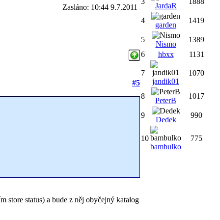
3
1888
JardaR
Zasláno: 10:44 9.7.2011
4
1419
garden
5
1389
Nismo
6
hbxx
1131
7
1070
jandik01
#5
8
1017
PeterB
9
990
Dedek
10
775
bambulko
m store status) a bude z něj obyčejný katalog