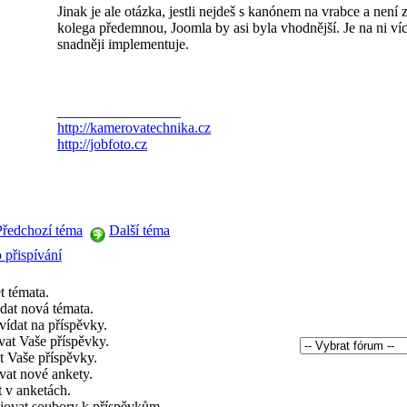
Jinak je ale otázka, jestli nejdeš s kanónem na vrabce a není 
kolega předemnou, Joomla by asi byla vhodnější. Je na ni víc
snadněji implementuje.
_________________
http://kamerovatechnika.cz
http://jobfoto.cz
Předchozí téma
Další téma
 přispívání
t témata.
dat nová témata.
ídat na příspěvky.
vat Vaše příspěvky.
 Vaše příspěvky.
vat nové ankety.
 v anketách.
jovat soubory k příspěvkům.