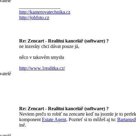
vatelé
_________________
http://kamerovatechnika.cz
http://jobfoto.cz
Re: Zencart - Realitní kancelář (software) ?
ne inzeráty chci dávat pouze já,
něco v takovém smyslu
http://www.1realitka.cz/
vatelé
Re: Zencart - Realitní kancelář (software) ?
Neviem prečo to robiť na zencarte keď na joomle je to perfek
komponent
Estate Agent
. Pozrieť si to môžeš aj tu:
BartanusR
iné.
vatelé