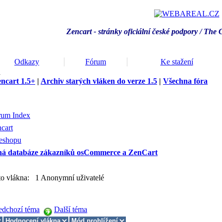
Zencart - stránky oficiální české podpory / T
he 
Odkazy
Fórum
Ke stažení
a
ncart 1.5+
|
Archiv starých vláken do verze 1.5
|
Všechna fóra
rum Index
cart
 eshopu
ná databáze zákazníků osCommerce a ZenCart
oto vlákna: 1 Anonymní uživatelé
edchozí téma
Další téma