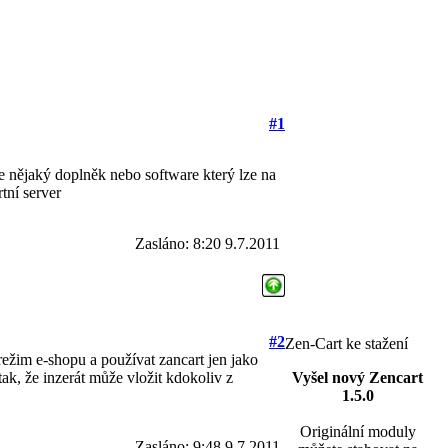
#1
uje nějaký doplněk nebo software který lze na
tní server
Zasláno: 8:20 9.7.2011
#2
Zen-Cart ke stažení
ežim e-shopu a používat zancart jen jako
ak, že inzerát může vložit kdokoliv z
Vyšel nový Zencart
1.5.0
Originální moduly
Zasláno: 9:48 9.7.2011