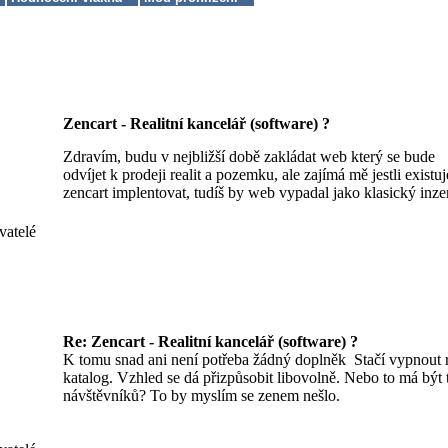
Zencart - Realitní kancelář (software) ?
Zdravím, budu v nejbližší době zakládat web který se bude
odvíjet k prodeji realit a pozemku, ale zajímá mě jestli exist
zencart implentovat, tudíš by web vypadal jako klasický inzer
vatelé
Re: Zencart - Realitní kancelář (software) ?
K tomu snad ani není potřeba žádný doplněk
Stačí vypnout r
katalog. Vzhled se dá přizpůsobit libovolně. Nebo to má být t
návštěvníků? To by myslím se zenem nešlo.