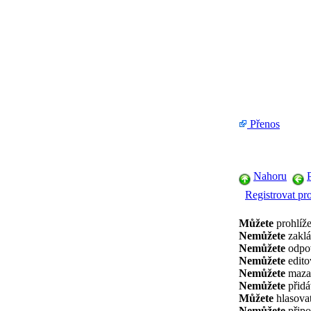
Přenos
Nahoru
Registrovat pro
Můžete
prohlíže
Nemůžete
zaklá
Nemůžete
odpov
Nemůžete
edito
Nemůžete
mazat
Nemůžete
přidá
Můžete
hlasovat
Nemůžete
připo