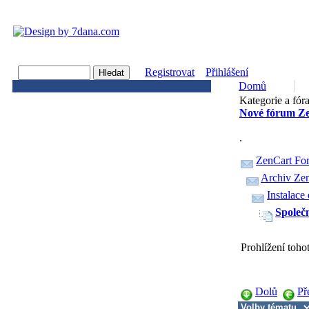
Registrovat
Přihlášení
Domů
Kategorie a fór
Nové fórum Ze
.
ZenCart Fo
Archiv Zen
Instalace
Společ
Prohlížení toh
Dolů
Př