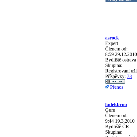
asrock
Expert
Členem od:
8:59 29.12.2010
Bydliště
ostrava
Skupina:
Registrovaní uži
Příspěvky:
78
Přenos
ludekbrno
Guru
Členem od:
9:44 19.3.2010
Bydliště
ČR
Skupina: