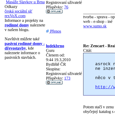
Masáže Slavkov u Brna
Registrovaní uživatelé
Odkazy
Příspěvky:
76
česká sociální síť
_______________
rexVoX.com
tvorba - sprava - o
Informace a projekty na
web - e-shop - iné
rodinné domy
naleznete
www.sumo.sk
v našem blogu.
Přenos
Navštívit můžete také
pasivní rodinné domy -
ludekbrno
Re: Zencart - Real
dřevostavby
, kde
Guru
Citát:
naleznete informace o
Členem od:
pasivních stavbách.
9:44 19.3.2010
asrock 
Bydliště
ČR
ne inze
Skupina:
Registrovaní uživatelé
něco v 
Příspěvky:
173
http://
Potom stačí v zenu 
obyčejný katalog s 