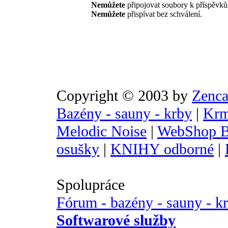
Nemůžete
připojovat soubory k příspěvk
Nemůžete
přispívat bez schválení.
Copyright © 2003 by
Zenca
Bazény - sauny - krby
|
Krm
Melodic Noise
|
WebShop B
osušky
|
KNIHY odborné
|
Spolupráce
Fórum - bazény - sauny - k
Softwarové služby