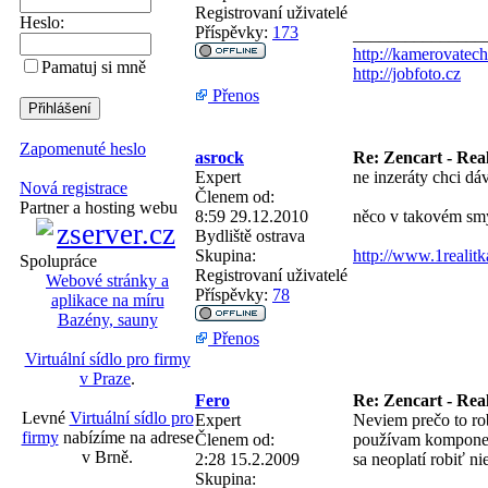
Registrovaní uživatelé
Heslo:
Příspěvky:
173
_______________
http://kamerovatech
Pamatuj si mně
http://jobfoto.cz
Přenos
Zapomenuté heslo
asrock
Re: Zencart - Real
Expert
ne inzeráty chci dáv
Nová registrace
Členem od:
Partner a hosting webu
8:59 29.12.2010
něco v takovém sm
Bydliště
ostrava
Skupina:
http://www.1realitk
Spolupráce
Registrovaní uživatelé
Webové stránky a
Příspěvky:
78
aplikace na míru
Bazény, sauny
Přenos
Virtuální sídlo pro firmy
v Praze
.
Fero
Re: Zencart - Real
Levné
Virtuální sídlo pro
Expert
Neviem prečo to rob
firmy
nabízíme na adrese
Členem od:
používam kompon
v Brně.
2:28 15.2.2009
sa neoplatí robiť ni
Skupina: