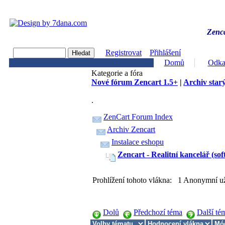
Zenca
Registrovat
Přihlášení
Domů
Odka
Kategorie a fóra
Nové fórum Zencart 1.5+
|
Archiv starý
.
ZenCart Forum Index
Archiv Zencart
Instalace eshopu
Zencart - Realitní kancelář (sof
Prohlížení tohoto vlákna: 1 Anonymní už
Dolů
Předchozí téma
Další té