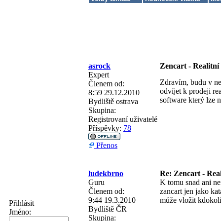
asrock
Zencart - Realitní
Expert
Zdravím, budu v nej
Členem od:
odvíjet k prodeji re
8:59 29.12.2010
software který lze 
Bydliště
ostrava
Skupina:
Registrovaní uživatelé
Příspěvky:
78
Přenos
ludekbrno
Re: Zencart - Real
Guru
K tomu snad ani ne
Členem od:
zancart jen jako ka
9:44 19.3.2010
může vložit kdokol
Přihlásit
Bydliště
ČR
Jméno:
Skupina: