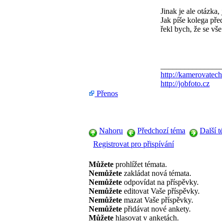
Jinak je ale otázka,
Jak píše kolega pře
řekl bych, že se vš
_______________
http://kamerovatech
http://jobfoto.cz
Přenos
Nahoru
Předchozí téma
Další 
Registrovat pro přispívání
Můžete
prohlížet témata.
Nemůžete
zakládat nová témata.
Nemůžete
odpovídat na příspěvky.
Nemůžete
editovat Vaše příspěvky.
Nemůžete
mazat Vaše příspěvky.
Nemůžete
přidávat nové ankety.
Můžete
hlasovat v anketách.