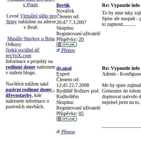
v Praze
.
Bertik
Re: Vypnutie info
Nováček
To by mne taky zaji
Levné
Virtuální sídlo pro
Členem od:
Spise ale naopak - 
firmy
nabízíme na adrese
20:47 7.3.2007
to zapnout..........
v Brně.
Skupina:
Registrovaní uživatelé
Masáže Slavkov u Brna
Příspěvky:
20
Odkazy
česká sociální síť
Přenos
rexVoX.com
Informace a projekty na
rodinné domy
naleznete
dr.apal
Re: Vypnutie info
v našem blogu.
Expert
Admin - Konfigurace
Členem od:
Navštívit můžete také
12:45 22.7.2008
Me by spise zajimal
pasivní rodinné domy -
Bydliště
Rožnov pod
Generator do tohot
dřevostavby
, kde
Radhoštěm
dopisovat natvrdo 
naleznete informace o
Skupina:
neprisel jsem na to
pasivních stavbách.
Registrovaní uživatelé
Příspěvky:
85
_______________
Přenos