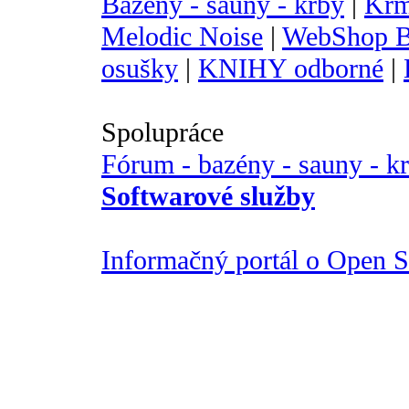
Bazény - sauny - krby
|
Krm
Melodic Noise
|
WebShop B
osušky
|
KNIHY odborné
|
Spolupráce
Fórum - bazény - sauny - k
Softwarové služby
Informačný portál o Open So