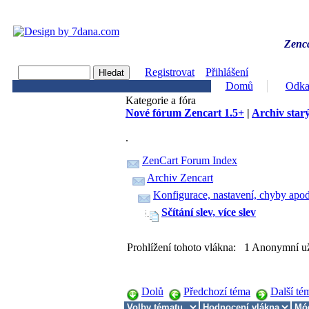
Zenca
Registrovat
Přihlášení
Domů
Odka
Kategorie a fóra
Nové fórum Zencart 1.5+
|
Archiv starý
.
ZenCart Forum Index
Archiv Zencart
Konfigurace, nastavení, chyby apod
Sčítání slev, více slev
Prohlížení tohoto vlákna: 1 Anonymní už
Dolů
Předchozí téma
Další té