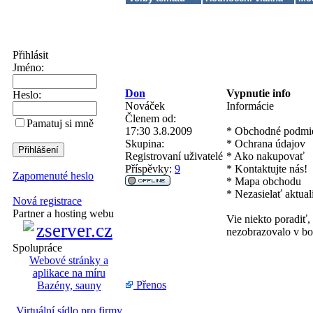
Přihlásit
Jméno:
Don
Vypnutie info
Heslo:
Nováček
Informácie
Členem od:
Pamatuj si mně
17:30 3.8.2009
* Obchodné podmi
Skupina:
* Ochrana údajov
Registrovaní uživatelé
* Ako nakupovať
Příspěvky:
9
* Kontaktujte nás!
Zapomenuté heslo
* Mapa obchodu
* Nezasielať aktual
Nová registrace
Partner a hosting webu
Vie niekto poradiť
nezobrazovalo v bo
Spolupráce
Webové stránky a
aplikace na míru
Přenos
Bazény, sauny
Virtuální sídlo pro firmy