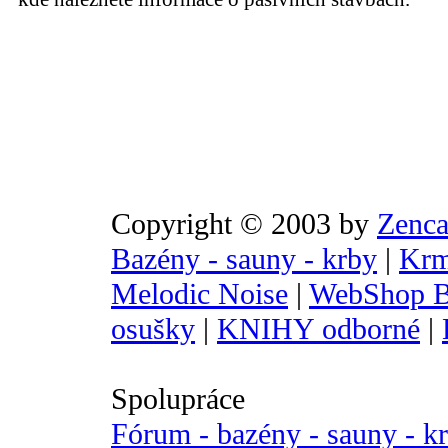
Copyright © 2003 by
Zenca
Bazény - sauny - krby
|
Krm
Melodic Noise
|
WebShop B
osušky
|
KNIHY odborné
|
Spolupráce
Fórum - bazény - sauny - k