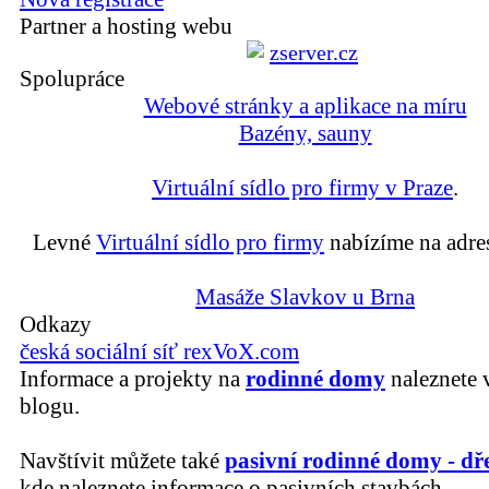
Partner a hosting webu
Spolupráce
Webové stránky a aplikace na míru
Bazény, sauny
Virtuální sídlo pro firmy v Praze
.
Levné
Virtuální sídlo pro firmy
nabízíme na adre
Masáže Slavkov u Brna
Odkazy
česká sociální síť rexVoX.com
Informace a projekty na
rodinné domy
naleznete 
blogu.
Navštívit můžete také
pasivní rodinné domy - dř
kde naleznete informace o pasivních stavbách.