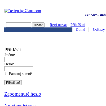
Zencart - strá
Registrovat
Přihlášení
Domů
Odkazy
Přihlásit
Jméno:
Heslo:
Pamatuj si mně
Zapomenuté heslo
Nová registrace