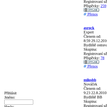
Registrovaní už
Příspěvky:
259
Přenos
asrock
Expert
Členem od:
8:59 29.12.201
Bydliště
ostrav
Skupina:
Registrovaní už
Příspěvky:
78
Přenos
milosbb
Nováček
Členem od:
9:23 22.8.2010
Přihlásit
Bydliště
BB
Jméno:
Skupina:
Registrovaní už
Heslo: