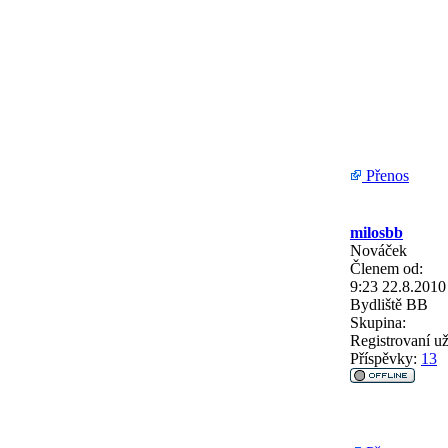
Přenos
milosbb
Nováček
Členem od:
9:23 22.8.2010
Bydliště
BB
Skupina:
Registrovaní už
Příspěvky:
13