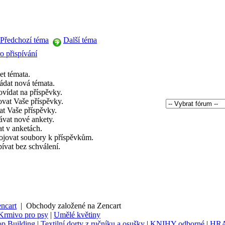
Předchozí téma
Další téma
o přispívání
et témata.
ádat nová témata.
vídat na příspěvky.
ovat Vaše příspěvky.
t Vaše příspěvky.
ávat nové ankety.
t v anketách.
ojovat soubory k příspěvkům.
pívat bez schválení.
ncart
|
Obchody založené na Zencart
Krmivo pro psy
|
Umělé květiny
p Building
|
Textilní dorty z ručníku a osušky
|
KNIHY odborné
|
HR