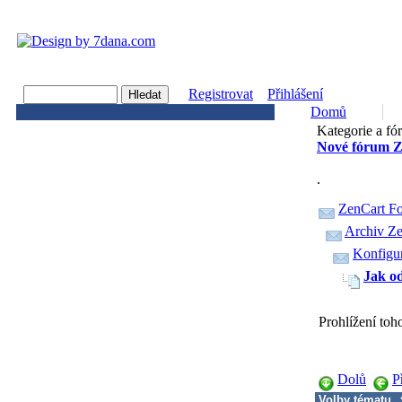
Registrovat
Přihlášení
Domů
Kategorie a fó
Nové fórum Z
.
ZenCart F
Archiv Ze
Konfigur
Jak o
Prohlížení to
Dolů
P