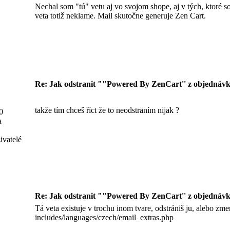
Nechal som "tú" vetu aj vo svojom shope, aj v tých, ktoré s
veta totiž neklame. Mail skutočne generuje Zen Cart.
Re: Jak odstranit ""Powered By ZenCart'' z objednávk
takže tím chceš říct že to neodstraním nijak ?
0
a
ivatelé
Re: Jak odstranit ""Powered By ZenCart'' z objednávk
Tá veta existuje v trochu inom tvare, odstrániš ju, alebo zme
includes/languages/czech/email_extras.php