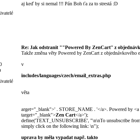
aj keď by si nemal !!! Pán Boh ťa za to strestá :D
ivatelé
Re: Jak odstranit ""Powered By ZenCart'' z objednávk
Takže změna věty Powered by ZenCart z objednávkového e
0
v
a
includes/languages/czech/email_extras.php
ivatelé
věta
arget="_blank">' . STORE_NAME . '</a>. Powered by <a 
target="_blank">
Zen Cart
</a>');
define('TEXT_UNSUBSCRIBE', "\n\nTo unsubscribe from fu
simply click on the following link: \n");
uprava by měla vypadat např. takto