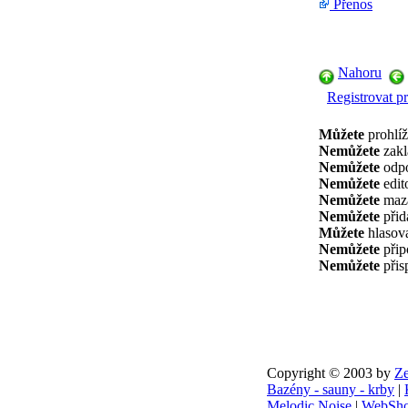
Přenos
Nahoru
Registrovat pr
Můžete
prohlíž
Nemůžete
zakl
Nemůžete
odpo
Nemůžete
edit
Nemůžete
maza
Nemůžete
přid
Můžete
hlasova
Nemůžete
přip
Nemůžete
přis
Copyright © 2003 by
Ze
Bazény - sauny - krby
|
Melodic Noise
|
WebSho