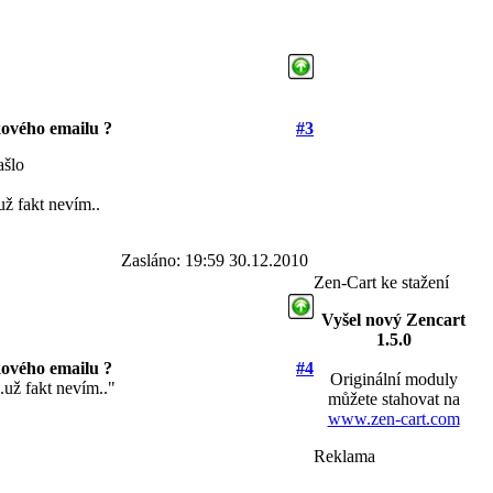
ového emailu ?
#3
ašlo
už fakt nevím..
Zasláno: 19:59 30.12.2010
Zen-Cart ke stažení
Vyšel nový Zencart
1.5.0
ového emailu ?
#4
Originální moduly
.už fakt nevím.."
můžete stahovat na
www.zen-cart.com
Reklama