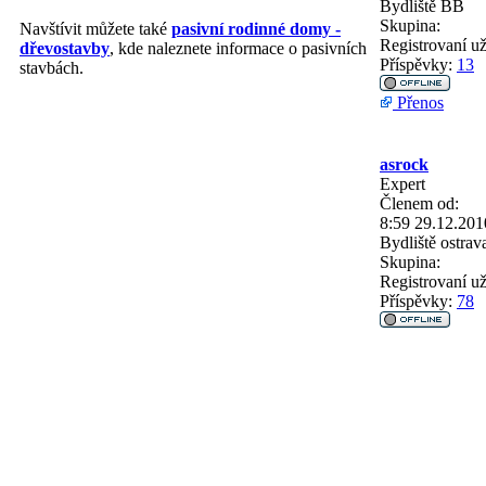
Bydliště
BB
Skupina:
Navštívit můžete také
pasivní rodinné domy -
Registrovaní už
dřevostavby
, kde naleznete informace o pasivních
Příspěvky:
13
stavbách.
Přenos
asrock
Expert
Členem od:
8:59 29.12.201
Bydliště
ostrav
Skupina:
Registrovaní už
Příspěvky:
78