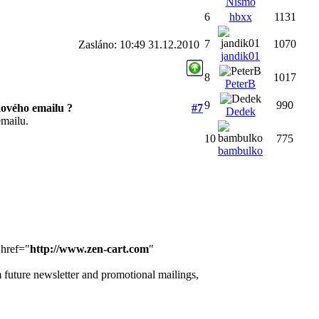
Nismo
6
hbxx
1131
7
1070
Zasláno: 10:49 31.12.2010
jandik01
8
1017
PeterB
9
990
ového emailu ?
#7
Dedek
mailu.
10
775
bambulko
href="
http://www.zen-cart.com
"
ture newsletter and promotional mailings,