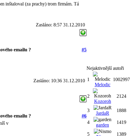
om inštaloval (za prachy) trom firmám. Tá
Zasláno: 8:57 31.12.2010
ového emailu ?
#5
Nejaktivnější autoři
1
1002997
Zasláno: 10:36 31.12.2010
Melodic
2
2124
Kozoroh
3
1888
JardaR
ového emailu ?
#6
4
1419
níš v
garden
5
1389