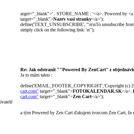
arget="_blank">' . STORE_NAME . '</a>. Powered by <a 
target="_blank">
Nazev vasi stranky
</a>');
define('TEXT_UNSUBSCRIBE', "\n\nTo unsubscribe from fu
simply click on the following link: \n");
Re: Jak odstranit ""Powered By ZenCart'' z objednávk
Ja to mám takto :
define('EMAIL_FOOTER_COPYRIGHT','Copyright (c) 20
cart.com"
target="_blank">
FOTOKALENDAR.SK
</a>.
cart.com"
target="_blank">
Zen Cart
</a>');
ivatelé
a tým Powered by Zen Cart ďakujem tvorcom Zen Cart, že m