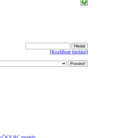
[
Rozšířené hledání
]
AČKY
RC modely