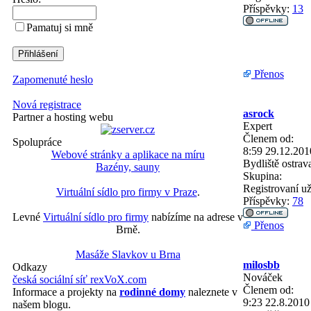
Příspěvky:
13
Pamatuj si mně
Přenos
Zapomenuté heslo
Nová registrace
asrock
Partner a hosting webu
Expert
Členem od:
Spolupráce
8:59 29.12.201
Webové stránky a aplikace na míru
Bydliště
ostrav
Bazény, sauny
Skupina:
Registrovaní už
Virtuální sídlo pro firmy v Praze
.
Příspěvky:
78
Levné
Virtuální sídlo pro firmy
nabízíme na adrese v
Přenos
Brně.
Masáže Slavkov u Brna
milosbb
Odkazy
Nováček
česká sociální síť rexVoX.com
Členem od:
Informace a projekty na
rodinné domy
naleznete v
9:23 22.8.2010
našem blogu.