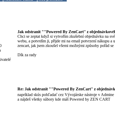
Jak odstranit ""Powered By ZenCart'' z objednávkové
Chci se zeptat když si vytvořím zkušební objednávku na sv
webu, a potvrdím ji, přijde mi na email potvrzení nákupu a 
0
zencart, jak jsem zkoušel všemi možnými způsoby pořád se 
a
Dík za rady
ivatelé
Re: Jak odstranit ""Powered By ZenCart'' z objednávk
napríklad skús pohľadať cez Vývojárske nástroje v Admine
a nájdeš všetky súbory kde máš Powered by ZEN CART