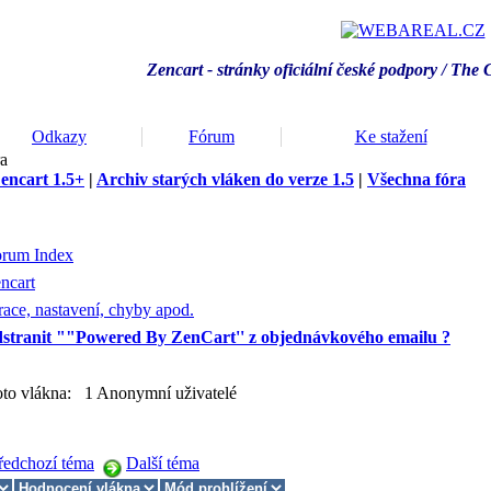
Zencart - stránky oficiální české podpory / T
he 
Odkazy
Fórum
Ke stažení
ra
encart 1.5+
|
Archiv starých vláken do verze 1.5
|
Všechna fóra
orum Index
ncart
ace, nastavení, chyby apod.
dstranit ""Powered By ZenCart'' z objednávkového emailu ?
hoto vlákna: 1 Anonymní uživatelé
ředchozí téma
Další téma