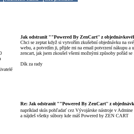
Jak odstranit ""Powered By ZenCart'' z objednávkové
Chci se zeptat když si vytvořím zkušební objednávku na sv
webu, a potvrdím ji, přijde mi na email potvrzení nákupu a 
0
zencart, jak jsem zkoušel všemi možnými způsoby pořád se 
a
Dík za rady
ivatelé
Re: Jak odstranit ""Powered By ZenCart'' z objednávk
napríklad skús pohľadať cez Vývojárske nástroje v Admine
a nájdeš všetky súbory kde máš Powered by ZEN CART