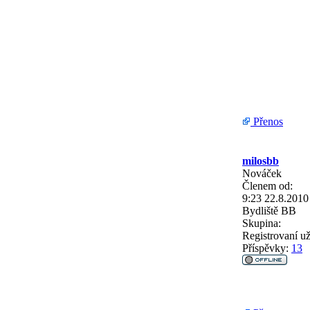
Přenos
milosbb
Nováček
Členem od:
9:23 22.8.2010
Bydliště
BB
Skupina:
Registrovaní už
Příspěvky:
13