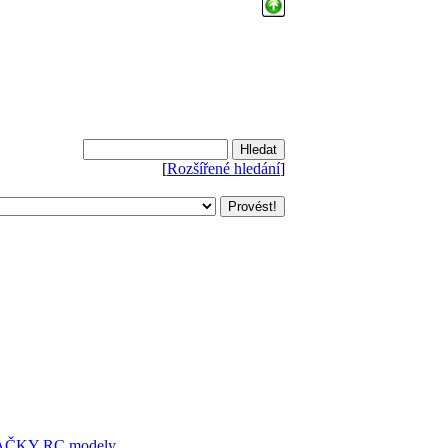
[
Rozšířené hledání
]
AČKY
RC modely