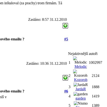
om inštaloval (za prachy) trom firmám. Tá
Zasláno: 8:57 31.12.2010
ového emailu ?
#5
Nejaktivnější autoři
1
1002997
Zasláno: 10:36 31.12.2010
Melodic
2
2124
Kozoroh
3
1888
JardaR
ového emailu ?
#6
4
1419
níš v
garden
5
1389