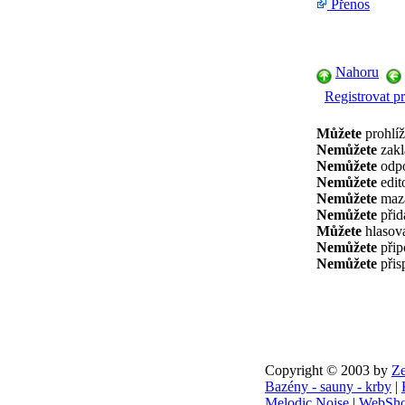
Přenos
Nahoru
Registrovat pr
Můžete
prohlíž
Nemůžete
zakl
Nemůžete
odpo
Nemůžete
edit
Nemůžete
maza
Nemůžete
přid
Můžete
hlasova
Nemůžete
přip
Nemůžete
přis
Copyright © 2003 by
Ze
Bazény - sauny - krby
|
Melodic Noise
|
WebSho