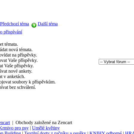
Předchozí téma
Další téma
o přispívání
et témata.
ádat nová témata.
vídat na příspěvky.
ovat Vaše příspěvky.
t Vaše příspěvky.
ávat nové ankety.
t v anketách.
ojovat soubory k příspěvkům.
pívat bez schválení.
ncart
|
Obchody založené na Zencart
Krmivo pro psy
|
Umělé květiny
p Building
|
Textilní dorty z ručníku a osušky
|
KNIHY odborné
|
HR