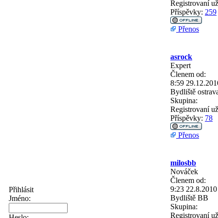
Registrovaní už
Příspěvky:
259
Přenos
asrock
Expert
Členem od:
8:59 29.12.201
Bydliště
ostrav
Skupina:
Registrovaní už
Příspěvky:
78
Přenos
milosbb
Nováček
Členem od:
9:23 22.8.2010
Přihlásit
Bydliště
BB
Jméno:
Skupina:
Registrovaní už
Heslo: