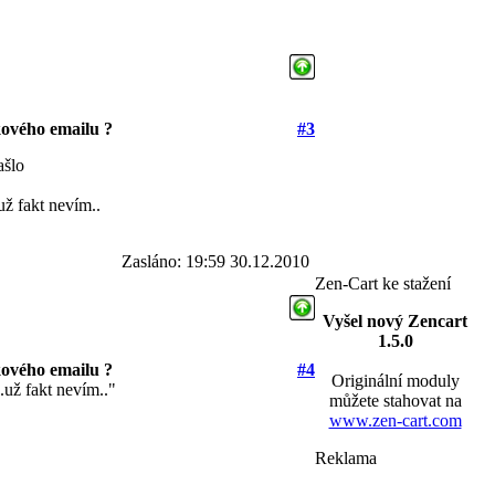
ového emailu ?
#3
ašlo
už fakt nevím..
Zasláno: 19:59 30.12.2010
Zen-Cart ke stažení
Vyšel nový Zencart
1.5.0
ového emailu ?
#4
Originální moduly
.už fakt nevím.."
můžete stahovat na
www.zen-cart.com
Reklama