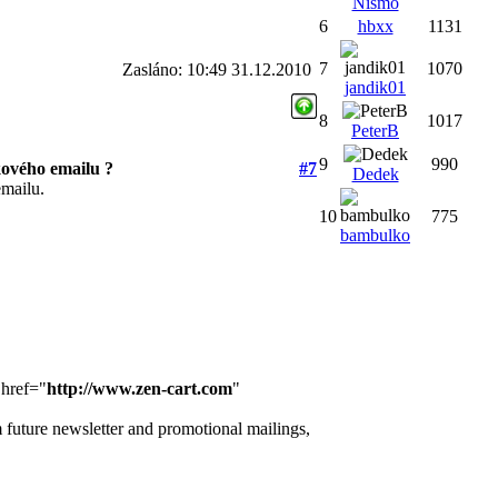
Nismo
6
hbxx
1131
7
1070
Zasláno: 10:49 31.12.2010
jandik01
8
1017
PeterB
9
990
ového emailu ?
#7
Dedek
mailu.
10
775
bambulko
href="
http://www.zen-cart.com
"
ture newsletter and promotional mailings,