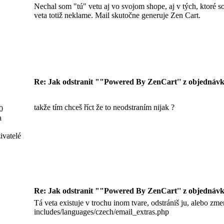
Nechal som "tú" vetu aj vo svojom shope, aj v tých, ktoré s
veta totiž neklame. Mail skutočne generuje Zen Cart.
Re: Jak odstranit ""Powered By ZenCart'' z objednávk
takže tím chceš říct že to neodstraním nijak ?
0
a
ivatelé
Re: Jak odstranit ""Powered By ZenCart'' z objednávk
Tá veta existuje v trochu inom tvare, odstrániš ju, alebo zme
includes/languages/czech/email_extras.php