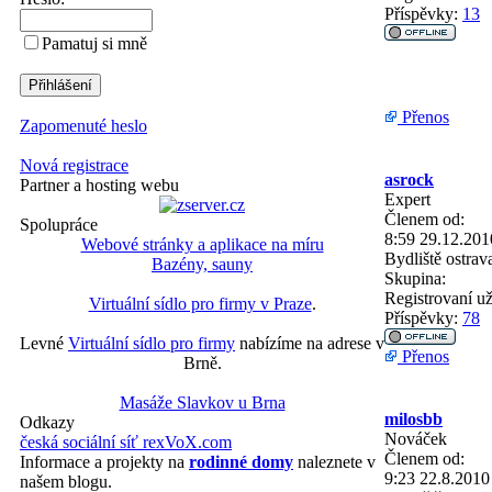
Příspěvky:
13
Pamatuj si mně
Přenos
Zapomenuté heslo
Nová registrace
asrock
Partner a hosting webu
Expert
Členem od:
Spolupráce
8:59 29.12.201
Webové stránky a aplikace na míru
Bydliště
ostrav
Bazény, sauny
Skupina:
Registrovaní už
Virtuální sídlo pro firmy v Praze
.
Příspěvky:
78
Levné
Virtuální sídlo pro firmy
nabízíme na adrese v
Přenos
Brně.
Masáže Slavkov u Brna
milosbb
Odkazy
Nováček
česká sociální síť rexVoX.com
Členem od:
Informace a projekty na
rodinné domy
naleznete v
9:23 22.8.2010
našem blogu.