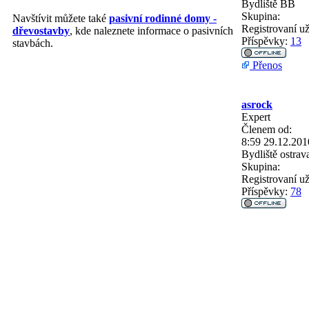
Bydliště
BB
Skupina:
Navštívit můžete také
pasivní rodinné domy -
Registrovaní už
dřevostavby
, kde naleznete informace o pasivních
Příspěvky:
13
stavbách.
Přenos
asrock
Expert
Členem od:
8:59 29.12.201
Bydliště
ostrav
Skupina:
Registrovaní už
Příspěvky:
78