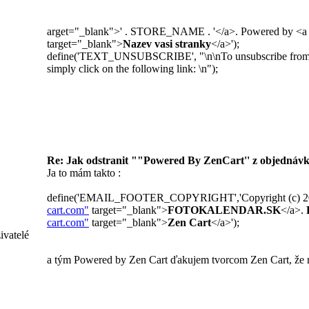
arget="_blank">' . STORE_NAME . '</a>. Powered by <a 
target="_blank">
Nazev vasi stranky
</a>');
define('TEXT_UNSUBSCRIBE', "\n\nTo unsubscribe from fu
simply click on the following link: \n");
Re: Jak odstranit ""Powered By ZenCart'' z objednávk
Ja to mám takto :
define('EMAIL_FOOTER_COPYRIGHT','Copyright (c) 20
cart.com"
target="_blank">
FOTOKALENDAR.SK
</a>.
cart.com"
target="_blank">
Zen Cart
</a>');
ivatelé
a tým Powered by Zen Cart ďakujem tvorcom Zen Cart, že m