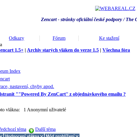
Zencart - stránky oficiální české podpory / T
he 
Odkazy
Fórum
Ke stažení
ra
encart 1.5+
|
Archiv starých vláken do verze 1.5
|
Všechna fóra
orum Index
ncart
ace, nastavení, chyby apod.
dstranit ""Powered By ZenCart'' z objednávkového emailu ?
hoto vlákna: 1 Anonymní uživatelé
ředchozí téma
Další téma