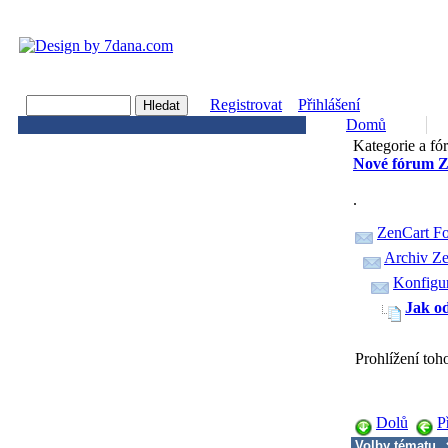
Registrovat
Přihlášení
Domů
Kategorie a fó
Nové fórum Z
.
ZenCart F
Archiv Ze
Konfigur
Jak o
Prohlížení to
Dolů
P