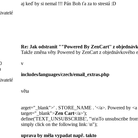
aj keď by si nemal !!! Pán Boh ťa za to strestá :D
ivatelé
Re: Jak odstranit ""Powered By ZenCart'' z objednávk
Takže změna věty Powered by ZenCart z objednávkového e
0
v
a
includes/languages/czech/email_extras.php
ivatelé
věta
arget="_blank">' . STORE_NAME . '</a>. Powered by <a 
target="_blank">
Zen Cart
</a>');
define('TEXT_UNSUBSCRIBE', "\n\nTo unsubscribe from fu
simply click on the following link: \n");
uprava by měla vypadat např. takto