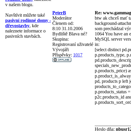
v našem blogu.
PeterB
Re: www.gammag
Navštívit můžete také
Moderátor
btw ak chceš mať t
pasivní rodinné domy -
Členem od:
background-attachme
dřevostavby
, kde
8:10 31.10.2006
som prechádzal výro
naleznete informace o
Bydliště
Blava né?
1064 You have an e
pasivních stavbách.
Skupina:
MySQL server version
Registrovaní uživatelé
in:
Vývojáři
[select distinct pd
Příspěvky:
1017
p.products_type, p.
pd.products_descrip
specials_new_produc
p.products_price) as
p.product_is_alway
pd, products p left
products_to_categor
p.products_status =
p2c.products_id and
p.products_sort_ord
_______________
Heslo dňa:
nbusr1