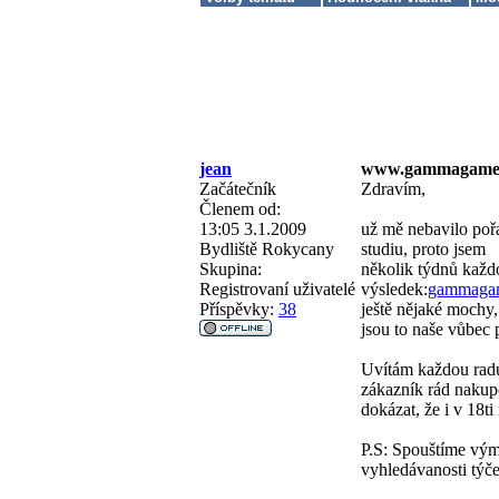
jean
www.gammagames
Začátečník
Zdravím,
Členem od:
13:05 3.1.2009
už mě nebavilo pořá
Bydliště
Rokycany
studiu, proto jsem
Skupina:
několik týdnů každo
Registrovaní uživatelé
výsledek:
gammagam
Příspěvky:
38
ještě nějaké mochy,
jsou to naše vůbec p
Uvítám každou radu
zákazník rád nakup
dokázat, že i v 18ti
P.S: Spouštíme výmě
vyhledávanosti týče