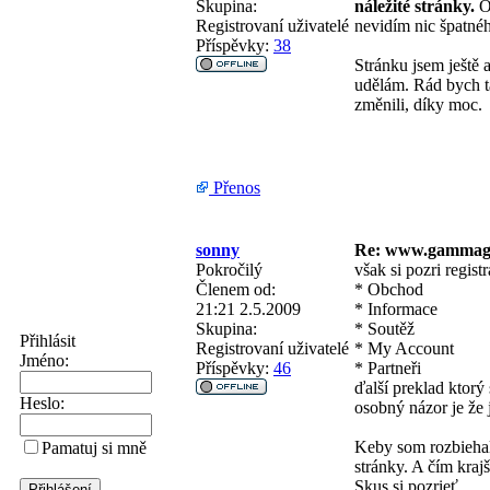
Skupina:
náležité stránky.
Oh
Registrovaní uživatelé
nevidím nic špatné
Příspěvky:
38
Stránku jsem ještě 
udělám. Rád bych ta
změnili, díky moc.
Přenos
sonny
Re: www.gammag
Pokročilý
však si pozri regis
Členem od:
* Obchod
21:21 2.5.2009
* Informace
Skupina:
* Soutěž
Přihlásit
Registrovaní uživatelé
* My Account
Jméno:
Příspěvky:
46
* Partneři
ďalší preklad ktorý
Heslo:
osobný názor je že j
Keby som rozbiehal 
Pamatuj si mně
stránky. A čím krajš
Skus si pozrieť