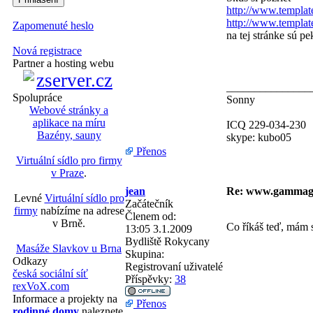
http://www.templat
http://www.templat
Zapomenuté heslo
na tej stránke sú p
Nová registrace
Partner a hosting webu
_______________
Spolupráce
Sonny
Webové stránky a
aplikace na míru
ICQ 229-034-230
Bazény, sauny
skype: kubo05
Přenos
Virtuální sídlo pro firmy
v Praze
.
jean
Re: www.gammag
Levné
Virtuální sídlo pro
Začátečník
firmy
nabízíme na adrese
Členem od:
v Brně.
Co říkáš teď, mám s
13:05 3.1.2009
Bydliště
Rokycany
Masáže Slavkov u Brna
Skupina:
Odkazy
Registrovaní uživatelé
česká sociální síť
Příspěvky:
38
rexVoX.com
Informace a projekty na
Přenos
rodinné domy
naleznete