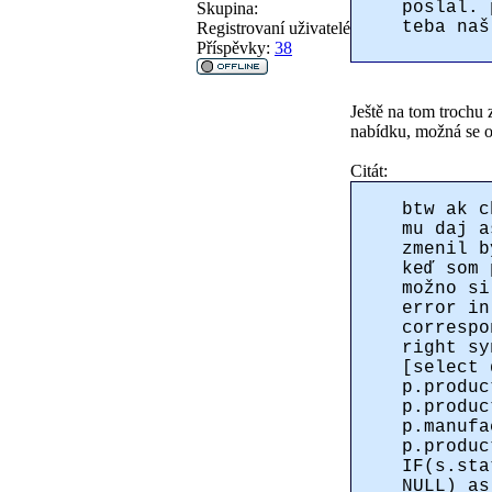
poslal. 
Skupina:
teba naš
Registrovaní uživatelé
Příspěvky:
38
Ještě na tom trochu
nabídku, možná se 
Citát:
btw ak c
mu daj a
zmenil b
keď som 
možno si
error in
correspo
right sy
[select 
p.produc
p.produc
p.manufa
p.produc
IF(s.sta
NULL) as