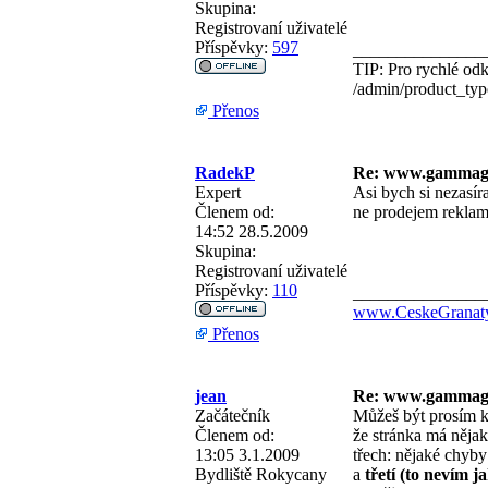
Skupina:
Registrovaní uživatelé
Příspěvky:
597
_______________
TIP: Pro rychlé odk
/admin/product_ty
Přenos
RadekP
Re: www.gammag
Expert
Asi bych si nezasír
Členem od:
ne prodejem reklam
14:52 28.5.2009
Skupina:
Registrovaní uživatelé
Příspěvky:
110
_______________
www.CeskeGranaty
Přenos
jean
Re: www.gammag
Začátečník
Můžeš být prosím k
Členem od:
že stránka má něja
13:05 3.1.2009
třech: nějaké chyby
Bydliště
Rokycany
a
třetí (to nevím 