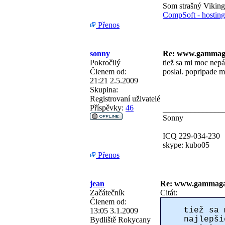
Som strašný Vikin
CompSoft - hosting 
Přenos
sonny
Re: www.gammag
Pokročilý
tiež sa mi moc nepá
Členem od:
poslal. popripade m
21:21 2.5.2009
Skupina:
Registrovaní uživatelé
Příspěvky:
46
_______________
Sonny
ICQ 229-034-230
skype: kubo05
Přenos
jean
Re: www.gammaga
Začátečník
Citát:
Členem od:
tiež sa 
13:05 3.1.2009
najlepši
Bydliště
Rokycany