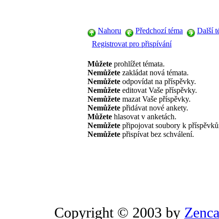
Nahoru
Předchozí téma
Další 
Registrovat pro přispívání
Můžete
prohlížet témata.
Nemůžete
zakládat nová témata.
Nemůžete
odpovídat na příspěvky.
Nemůžete
editovat Vaše příspěvky.
Nemůžete
mazat Vaše příspěvky.
Nemůžete
přidávat nové ankety.
Můžete
hlasovat v anketách.
Nemůžete
připojovat soubory k příspěvk
Nemůžete
přispívat bez schválení.
Copyright © 2003 by
Zenca