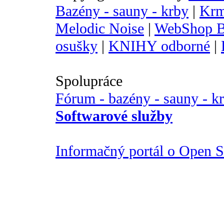
Bazény - sauny - krby
|
Krm
Melodic Noise
|
WebShop B
osušky
|
KNIHY odborné
|
Spolupráce
Fórum - bazény - sauny - k
Softwarové služby
Informačný portál o Open So