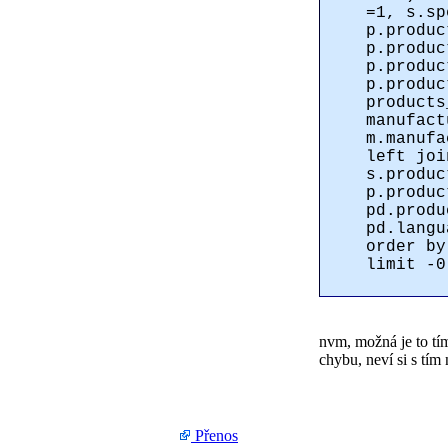
=1, s.sp
p.produc
p.produc
p.produc
p.produc
products
manufact
m.manufa
left joi
s.produc
p.produc
pd.produ
pd.langu
order by
limit -0
nvm, možná je to tím
chybu, neví si s tí
Přenos