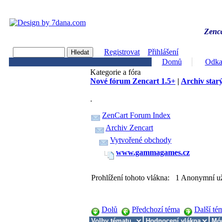
Zenca
Registrovat
Přihlášení
Domů
Odka
Kategorie a fóra
Nové fórum Zencart 1.5+
|
Archiv starý
.
ZenCart Forum Index
Archiv Zencart
Vytvořené obchody
www.gammagames.cz
Prohlížení tohoto vlákna: 1 Anonymní už
Dolů
Předchozí téma
Další té