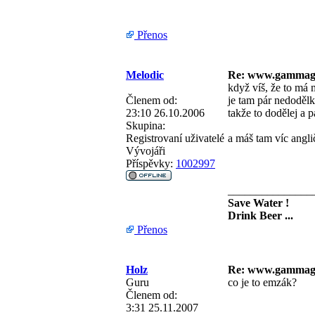
Přenos
Melodic
Re: www.gammag
když víš, že to má 
Členem od:
je tam pár nedodělků
23:10 26.10.2006
takže to dodělej a 
Skupina:
Registrovaní uživatelé
a máš tam víc angl
Vývojáři
Příspěvky:
1002997
_______________
Save Water !
Drink Beer ...
Přenos
Holz
Re: www.gammag
Guru
co je to emzák?
Členem od:
3:31 25.11.2007