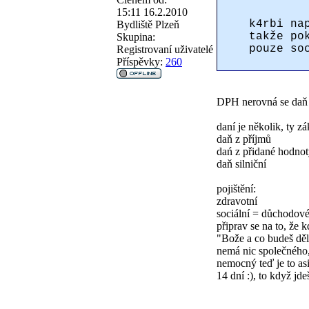
15:11 16.2.2010
k4rbi na
Bydliště
Plzeň
takže po
Skupina:
pouze so
Registrovaní uživatelé
Příspěvky:
260
DPH nerovná se daň
daní je několik, ty z
daň z příjmů
dań z přidané hodn
daň silniční
pojištění:
zdravotní
sociální = důchodov
připrav se na to, že 
"Bože a co budeš děl
nemá nic společného,
nemocný teď je to as
14 dní :), to když jd