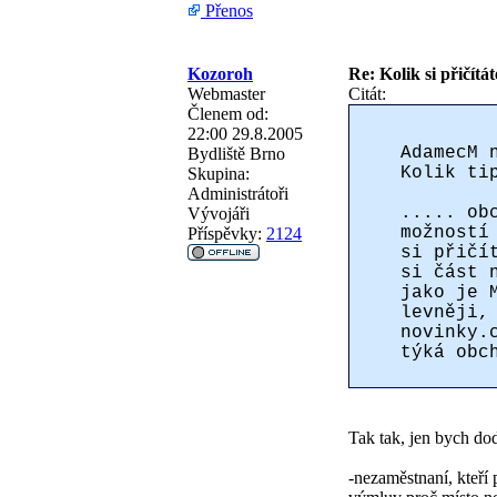
Přenos
Kozoroh
Re: Kolik si přičítá
Webmaster
Citát:
Členem od:
22:00 29.8.2005
AdamecM 
Bydliště
Brno
Kolik ti
Skupina:
Administrátoři
..... ob
Vývojáři
možností
Příspěvky:
2124
si přičí
si část 
jako je 
levněji,
novinky.
týká obc
Tak tak, jen bych dod
-nezaměstnaní, kteří