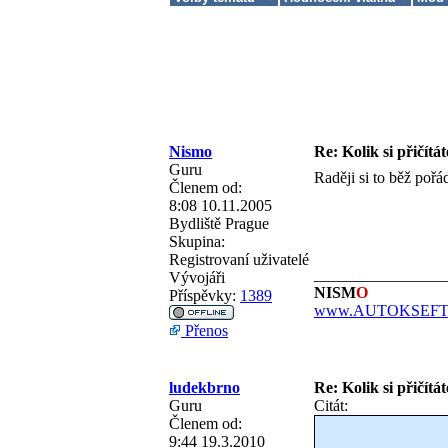
Nismo
Re: Kolik si přičítá
Guru
Raději si to běž pořá
Členem od:
8:08 10.11.2005
Bydliště
Prague
Skupina:
Registrovaní uživatelé
________________
Vývojáři
NISM
O
Příspěvky:
1389
www.AUTOKSEFT.
Přenos
ludekbrno
Re: Kolik si přičítá
Guru
Citát:
Členem od:
9:44 19.3.2010