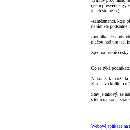
výmluv proč místo n
(jsem přesvědčený, ž
jejich straně :) )
-zaměstnanci, kteří 
nabídnete podstatně 
-podnikatele - původn
plačou nad tím jací j
Zjednodušeně český n
Co se týká podnikate
Nakonec k marži: kouk
zjisti si za kolik to
Stav je takový, že na
s těmi na konci strán
________________
Webové aplikace na 