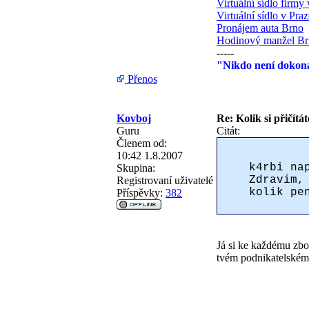
Virtuální sídlo firmy
Virtuální sídlo v Praz
Pronájem auta Brno
Hodinový manžel B
-----
"Nikdo není dokona
Přenos
Kovboj
Re: Kolik si přičítá
Guru
Citát:
Členem od:
10:42 1.8.2007
k4rbi na
Skupina:
Zdravim,
Registrovaní uživatelé
kolik pe
Příspěvky:
382
Já si ke každému zbo
tvém podnikatelském
________________