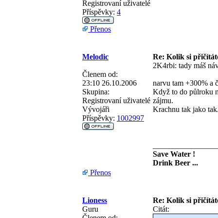
Registrovaní uživatelé
Příspěvky:
4
Přenos
Melodic
Re: Kolik si přičítá
2K4rbi: tady máš ná
Členem od:
23:10 26.10.2006
narvu tam +300% a č
Skupina:
Když to do půlroku n
Registrovaní uživatelé
zájmu.
Vývojáři
Krachnu tak jako tak..
Příspěvky:
1002997
________________
Save Water !
Drink Beer ...
Přenos
Lioness
Re: Kolik si přičítá
Guru
Citát:
Členem od: