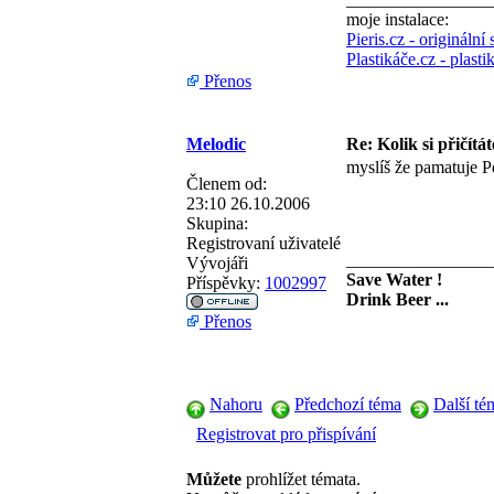
moje instalace:
Pieris.cz - origináln
Plastikáče.cz - plast
Přenos
Melodic
Re: Kolik si přičítá
myslíš že pamatuje 
Členem od:
23:10 26.10.2006
Skupina:
Registrovaní uživatelé
________________
Vývojáři
Save Water !
Příspěvky:
1002997
Drink Beer ...
Přenos
Nahoru
Předchozí téma
Další té
Registrovat pro přispívání
Můžete
prohlížet témata.