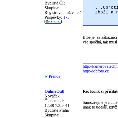
Bydliště
ČR
...Oprot
Skupina:
zboží a 
Registrovaní uživatelé
Příspěvky:
173
Blbé je, že zákazníci
vše spočítá, tak musí
________________
http://kamerovatechn
http://jobfoto.cz
Přenos
OnlineOutl
Re: Kolik si přičítá
Nováček
Členem od:
Samozřejmě je nutné s
12:48 7.2.2011
jinak to uděláš, když
Bydliště
Praha
Skupina: