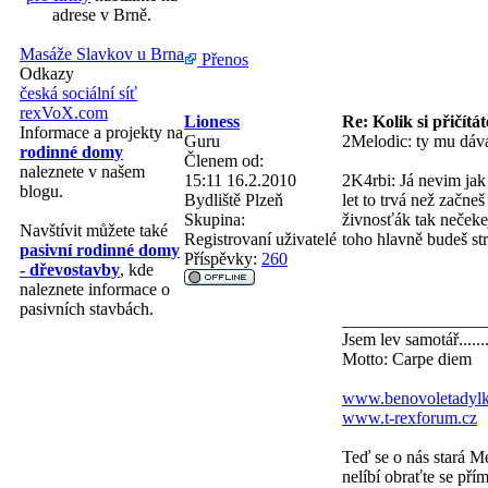
adrese v Brně.
Masáže Slavkov u Brna
Přenos
Odkazy
česká sociální síť
rexVoX.com
Lioness
Re: Kolik si přičítá
Informace a projekty na
Guru
2Melodic: ty mu dává
rodinné domy
Členem od:
naleznete v našem
15:11 16.2.2010
2K4rbi: Já nevim jak 
blogu.
Bydliště
Plzeň
let to trvá než začne
Skupina:
živnosťák tak nečekej
Navštívit můžete také
Registrovaní uživatelé
toho hlavně budeš str
pasivní rodinné domy
Příspěvky:
260
- dřevostavby
, kde
naleznete informace o
pasivních stavbách.
________________
Jsem lev samotář......
Motto: Carpe diem
www.benovoletadylk
www.t-rexforum.cz
Teď se o nás stará M
nelíbí obraťte se přím