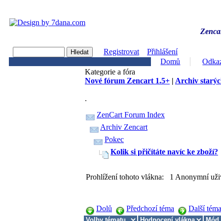
Zencar
Registrovat
Přihlášení
Domů
Odka
Kategorie a fóra
Nové fórum Zencart 1.5+
|
Archiv starýc
.
ZenCart Forum Index
Archiv Zencart
Pokec
Kolik si přičítáte navíc ke zboží?
Prohlížení tohoto vlákna: 1 Anonymní uži
Dolů
Předchozí téma
Další tém