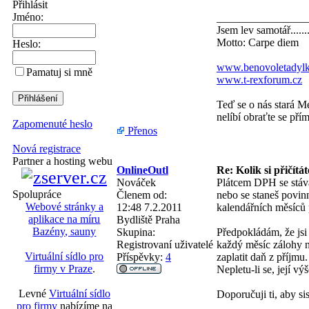
Přihlásit
Jméno:
________________
Jsem lev samotář......
Motto: Carpe diem
Heslo:
www.benovoletadylk
Pamatuj si mně
www.t-rexforum.cz
Teď se o nás stará M
nelíbí obraťte se přím
Zapomenuté heslo
Přenos
Nová registrace
Partner a hosting webu
OnlineOutl
Re: Kolik si přičítá
Nováček
Plátcem DPH se stává
Spolupráce
Členem od:
nebo se staneš povin
Webové stránky a
12:48 7.2.2011
kalendářních měsíců 
aplikace na míru
Bydliště
Praha
Bazény, sauny
Skupina:
Předpokládám, že jsi
Registrovaní uživatelé
každý měsíc zálohy na
Virtuální sídlo pro
Příspěvky:
4
zaplatit daň z příjmu
firmy v Praze
.
Nepletu-li se, její v
Levné
Virtuální sídlo
Doporučuji ti, aby si
pro firmy
nabízíme na