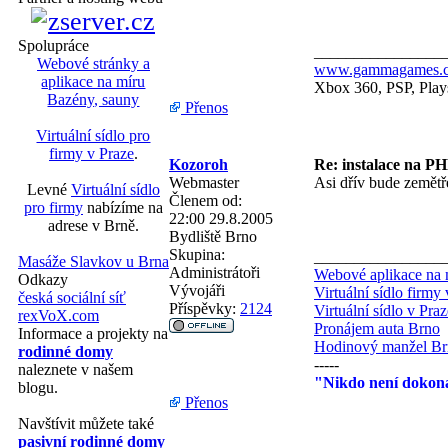
Spolupráce
________________
Webové stránky a
www.gammagames.
aplikace na míru
Xbox 360, PSP, Plays
Bazény, sauny
Přenos
Virtuální sídlo pro
firmy v Praze
.
Kozoroh
Re: instalace na PH
Webmaster
Asi dřív bude zemětře
Levné
Virtuální sídlo
Členem od:
pro firmy
nabízíme na
22:00 29.8.2005
adrese v Brně.
Bydliště
Brno
Skupina:
________________
Masáže Slavkov u Brna
Administrátoři
Webové aplikace na 
Odkazy
Vývojáři
Virtuální sídlo firmy
česká sociální síť
Příspěvky:
2124
Virtuální sídlo v Praz
rexVoX.com
Pronájem auta Brno
Informace a projekty na
Hodinový manžel B
rodinné domy
-----
naleznete v našem
"Nikdo není dokona
blogu.
Přenos
Navštívit můžete také
pasivní rodinné domy