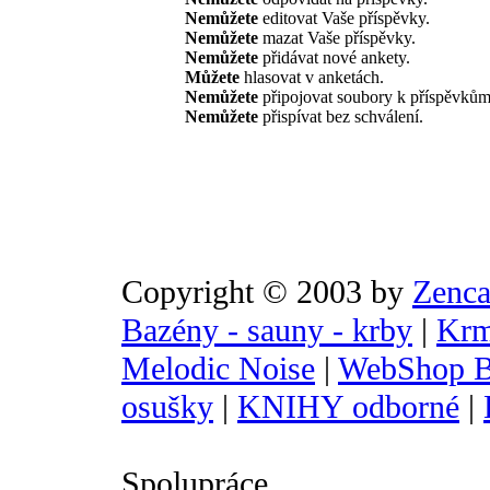
Nemůžete
editovat Vaše příspěvky.
Nemůžete
mazat Vaše příspěvky.
Nemůžete
přidávat nové ankety.
Můžete
hlasovat v anketách.
Nemůžete
připojovat soubory k příspěvkům
Nemůžete
přispívat bez schválení.
Copyright © 2003 by
Zenca
Bazény - sauny - krby
|
Krm
Melodic Noise
|
WebShop B
osušky
|
KNIHY odborné
|
Spolupráce