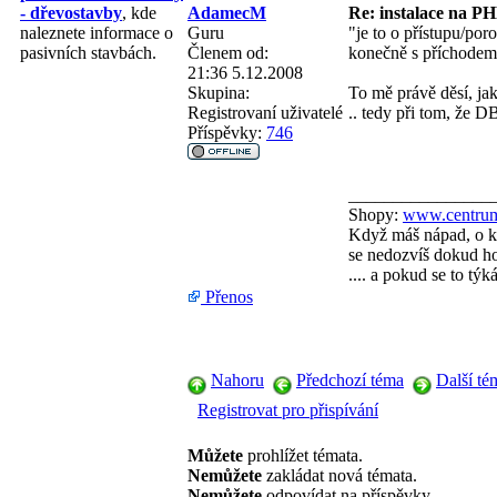
AdamecM
Re: instalace na PH
- dřevostavby
, kde
Guru
"je to o přístupu/por
naleznete informace o
Členem od:
konečně s příchodem
pasivních stavbách.
21:36 5.12.2008
Skupina:
To mě právě děsí, jak
Registrovaní uživatelé
.. tedy při tom, že DB
Příspěvky:
746
________________
Shopy:
www.centrum
Když máš nápad, o kt
se nedozvíš dokud ho 
.... a pokud se to tý
Přenos
Nahoru
Předchozí téma
Další té
Registrovat pro přispívání
Můžete
prohlížet témata.
Nemůžete
zakládat nová témata.
Nemůžete
odpovídat na příspěvky.