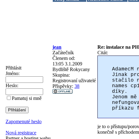
jean
Re: instalace na PH
Začátečník
Citát:
Členem od:
13:05 3.1.2009
Přihlásit
AdamecM 
Bydliště
Rokycany
Jméno:
Jinak pr
Skupina:
stačilo 
Registrovaní uživatelé
Heslo:
names cp
Příspěvky:
38
díky.
Jenom mě
Pamatuj si mně
nefungov
příkazu 
Zapomenuté heslo
je to o přístupu/poro
konečně s příchodem
Nová registrace
Partner a hosting webu