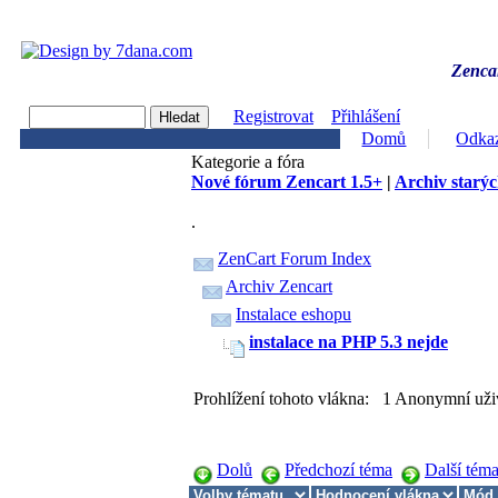
Zencar
Registrovat
Přihlášení
Domů
Odka
Kategorie a fóra
Nové fórum Zencart 1.5+
|
Archiv starýc
.
ZenCart Forum Index
Archiv Zencart
Instalace eshopu
instalace na PHP 5.3 nejde
Prohlížení tohoto vlákna: 1 Anonymní uži
Dolů
Předchozí téma
Další tém