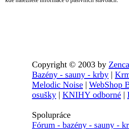
kde naleznete informace o pasivních stavbách.
Copyright © 2003 by
Zenca
Bazény - sauny - krby
|
Krm
Melodic Noise
|
WebShop B
osušky
|
KNIHY odborné
|
Spolupráce
Fórum - bazény - sauny - k