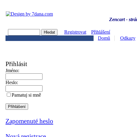
Zencart - strá
Registrovat
Přihlášení
Domů
Odkazy
Přihlásit
Jméno:
Heslo:
Pamatuj si mně
Zapomenuté heslo
Nová registrace