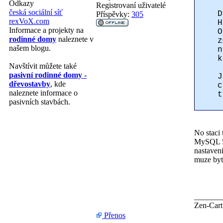
Odkazy
Registrovaní uživatelé
česká sociální síť
D
Příspěvky:
305
rexVoX.com
H
Informace a projekty na
O
rodinné domy
naleznete v
z
našem blogu.
n
k
Navštívit můžete také
pasivní rodinné domy -
J
dřevostavby
, kde
c
naleznete informace o
t
pasivních stavbách.
No staci
MySQL 5 
nastaveni
muze byt
_______
Zen-Cart
Přenos