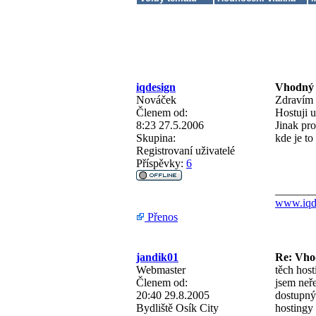
iqdesign
Vhodný
Nováček
Zdravím 
Členem od:
Hostuji u
8:23 27.5.2006
Jinak pr
Skupina:
kde je to
Registrovaní uživatelé
Příspěvky:
6
_______
www.iqd
Přenos
jandik01
Re: Vho
Webmaster
těch host
Členem od:
jsem neře
20:40 29.8.2005
dostupný 
Bydliště
Osík City
hostingy 