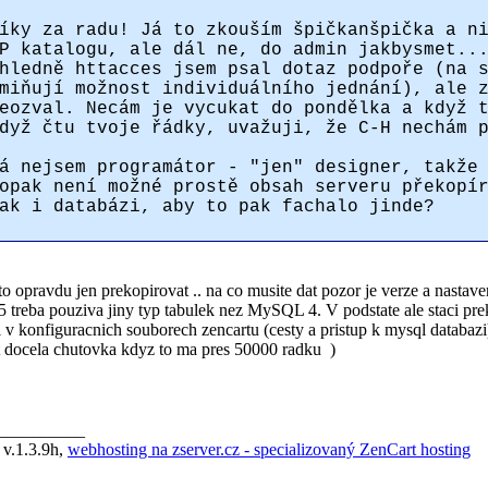
íky za radu! Já to zkouším špičkanšpička a n
P katalogu, ale dál ne, do admin jakbysmet..
hledně httacces jsem psal dotaz podpoře (na 
miňují možnost individuálního jednání), ale 
eozval. Necám je vycukat do pondělka a když 
dyž čtu tvoje řádky, uvažuji, že C-H nechám 
á nejsem programátor - "jen" designer, takže
opak není možné prostě obsah serveru překopí
ak i databázi, aby to pak fachalo jinde?
 to opravdu jen prekopirovat .. na co musite dat pozor je verze a nast
treba pouziva jiny typ tabulek nez MySQL 4. V podstate ale staci prek
 v konfiguracnich souborech zencartu (cesty a pristup k mysql databazi
 docela chutovka kdyz to ma pres 50000 radku
)
__________
 v.1.3.9h,
webhosting na zserver.cz - specializovaný ZenCart hosting