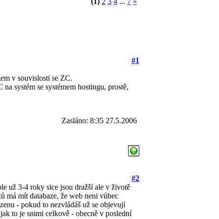
(1)
2
3
4
...
7
»
#1
gem v souvislosti se ZC.
C na systém se systémem hostingu, prostě,
Zasláno: 8:35 27.5.2006
#2
le už 3-4 roky sice jsou dražší ale v životě
azů má mít databaze, že web neni vůbec
 zenu - pokud to nezvládáš už se objevují
 jak to je snimi celkově - obecně v poslední