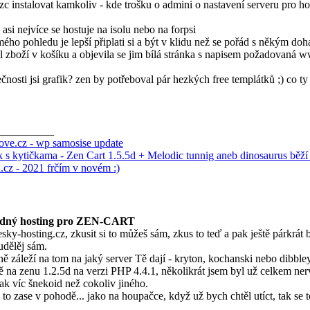
zc instalovat kamkoliv - kde trošku o admini o nastavení serveru pro ho
 asi nejvíce se hostuje na isolu nebo na forpsi
ého pohledu je lepší připlati si a být v klidu než se pořád s někým doh
l zboží v košíku a objevila se jim bílá stránka s napisem požadovaná
ečnosti jsi grafik? zen by potřeboval pár hezkých free templátků ;) co ty
__________
rove.cz - wp samosise update
 s kytičkama - Zen Cart 1.5.5d + Melodic tunnig aneb dinosaurus běží d
a.cz - 2021 frčím v novém :)
dný hosting pro ZEN-CART
sky-hosting.cz, zkusit si to můžeš sám, zkus to teď a pak ještě párkrát
udělěj sám.
 záleží na tom na jaký server Tě dají - kryton, kochanski nebo dibble
ě na zenu 1.2.5d na verzi PHP 4.4.1, několikrát jsem byl už celkem ner
ak víc šnekoid než cokoliv jiného.
to zase v pohodě... jako na houpačce, když už bych chtěl utíct, tak se to