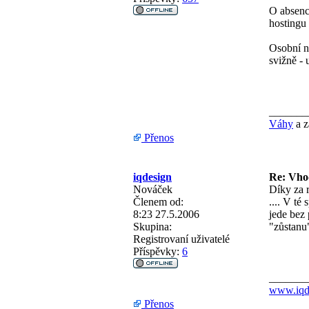
O absenc
hostingu 
Osobní n
svižně -
_______
Váhy
a z
Přenos
iqdesign
Re: Vho
Nováček
Díky za 
Členem od:
.... V té
8:23 27.5.2006
jede bez 
Skupina:
"zůstanu
Registrovaní uživatelé
Příspěvky:
6
_______
www.iqd
Přenos