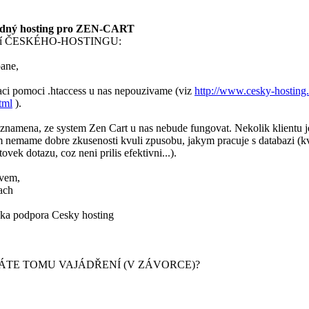
dný hosting pro ZEN-CART
ení ČESKÉHO-HOSTINGU:
ane,
aci pomoci .htaccess u nas nepouzivame (viz
http://www.cesky-hosting
tml
).
eznamena, ze system Zen Cart u nas nebude fungovat. Nekolik klientu j
 nemame dobre zkusenosti kvuli zpusobu, jakym pracuje s databazi (kv
tovek dotazu, coz neni prilis efektivni...).
vem,
ach
ka podpora Cesky hosting
ÁTE TOMU VAJÁDŘENÍ (V ZÁVORCE)?