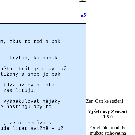
#5
ám, zkus to teď a pak
í - kryton, kochanski
 několikrát jsem byl už
etížený a shop je pak
, když už bych chtěl
u zas lituju.
Zen-Cart ke stažení
, vyšpekulovat nějaký
ře hostingu aby to
Vyšel nový Zencart
1.5.0
ul, že mi pomůže s
Originální moduly
bude lítat svižně - už
můžete stahovat na