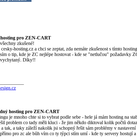
 hosting pro ZEN-CART
všechny zkušené!
 cesky-hosting.cz a chci se zeptat, zda nemáte zkušenost s tímto hostin
osím o tip, kde je ZC nejlépe hostovat - kde se "netlučou" požadavky Z
 vychytaný. Díky!!
__________
esign.cz
dný hosting pro ZEN-CART
ingu je mnoho chte si to vybrat podle sebe - hele já mám hosting na stab
šil problem co tady měli kluci - že jim někdo diktoval kolik počtů dot
a tak, a taky záleží nakolik jsi schopný řešit sám problémy v nastavení
přímo pro zc ale bůh vím co ty týpci stím umí - kde ty servery hostují a