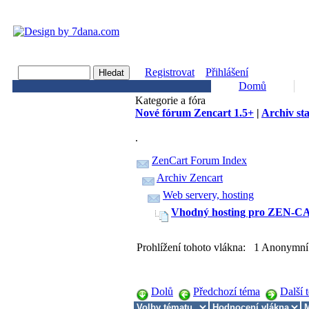
Registrovat
Přihlášení
Domů
Kategorie a fóra
Nové fórum Zencart 1.5+
|
Archiv st
.
ZenCart Forum Index
Archiv Zencart
Web servery, hosting
Vhodný hosting pro ZEN-C
Prohlížení tohoto vlákna: 1 Anonymní 
Dolů
Předchozí téma
Další 