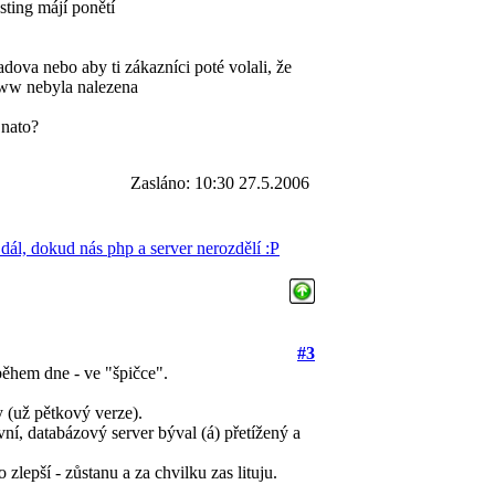
sting májí ponětí
adova nebo aby ti zákazníci poté volali, že
 www nebyla nalezena
 nato?
Zasláno: 10:30 27.5.2006
ál, dokud nás php a server nerozdělí :P
#3
 během dne - ve "špičce".
y (už pětkový verze).
vní, databázový server býval (á) přetížený a
 zlepší - zůstanu a za chvilku zas lituju.