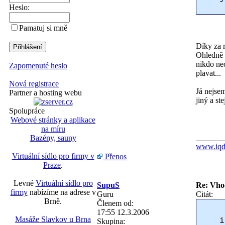
Heslo:
Pamatuj si mně
Díky za r
Ohledně 
nikdo ne
Zapomenuté heslo
plavat...
Nová registrace
Já nejse
Partner a hosting webu
jiný a st
Spolupráce
Webové stránky a aplikace
na míru
_______
Bazény, sauny
www.iqd
Virtuální sídlo pro firmy v
Přenos
Praze
.
Levné
Virtuální sídlo pro
SupuS
Re: Vho
firmy
nabízíme na adrese v
Guru
Citát:
Brně.
Členem od:
17:55 12.3.2006
Masáže Slavkov u Brna
i
Skupina: