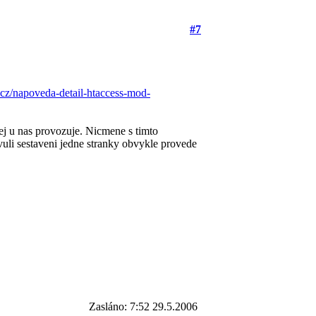
#7
.cz/napoveda-detail-htaccess-mod-
ej u nas provozuje. Nicmene s timto
uli sestaveni jedne stranky obvykle provede
Zasláno: 7:52 29.5.2006