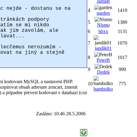
JardaR
ic nejde - dostanu se na
4
1419
garden
.
stránkách podpory
5
1389
zatím se mi nikdo
Nismo
tak jim zavolám, ale
6
hbxx
1131
plavat...
7
1070
 lecčemus nerozumím -
jandik01
rovat na jiný a stejně
8
1017
PeterB
9
990
Dedek
aveni kodovani MySQL a nastaveni PHP.
10
775
opirovat obsah adresare zencart, zmenit
bambulko
) a pripadne prevest kodovani v databazi (coz
Zasláno: 10:46 28.5.2006