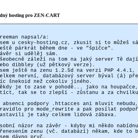
dný hosting pro ZEN-CART
reeman napsal/a:
sem u cesky-hosting.cz, zkusit si to můžeš s
eště párkrát během dne - ve "špičce".
ávěr si udělěj sám.
šeobecně záleží na tom na jaký server Tě daj
ebo dibbley (už pětkový verze).
sem ještě na zenu 1.2.5d na verzi PHP 4.4.1,
elkem nervní, databázový server býval (á) př
íc šnekoid než cokoliv jiného.
ěkdy je to zase v pohodě... jako na houpačce
tíct, tak se to zlepší - zůstanu a za chvilk
 absenci podpory .httacces ani mluvit nebudu
ravidlo pro mode_rewrite a pak posílat podpo
astavili je taky celkem lidová zábava.
sobní názor na závěr - kdyby mi někdo nabídn
řenesením zenu (vč. databází) někam, kde to 
sem dávno pryč.