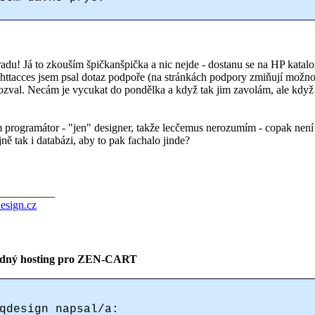
adu! Já to zkouším špičkanšpička a nic nejde - dostanu se na HP katalo
httacces jsem psal dotaz podpoře (na stránkách podpory zmiňují možnost
ozval. Necám je vycukat do pondělka a když tak jim zavolám, ale když 
m programátor - "jen" designer, takže lecčemus nerozumím - copak není
ejně tak i databázi, aby to pak fachalo jinde?
__________
esign.cz
dný hosting pro ZEN-CART
qdesign napsal/a: