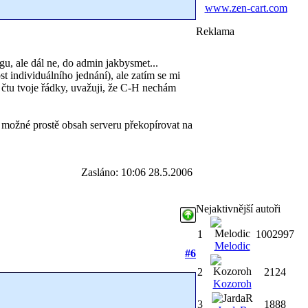
www.zen-cart.com
Reklama
gu, ale dál ne, do admin jakbysmet...
 individuálního jednání), ale zatím se mi
čtu tvoje řádky, uvažuji, že C-H nechám
 možné prostě obsah serveru překopírovat na
Zasláno: 10:06 28.5.2006
Nejaktivnější autoři
1
1002997
Melodic
#6
2
2124
Kozoroh
3
1888