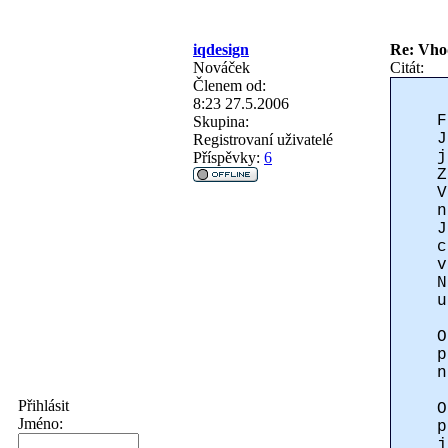
iqdesign
Re: Vho
Nováček
Citát:
Členem od:
8:23 27.5.2006
F
Skupina:
J
Registrovaní uživatelé
j
Příspěvky:
6
Z
V
n
J
c
v
N
u
O
p
n
Přihlásit
O
Jméno:
p
j