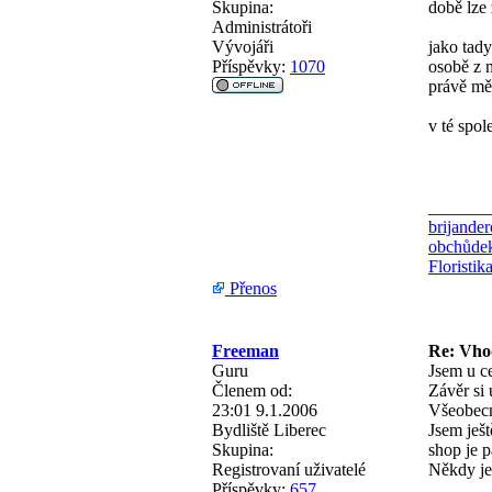
Skupina:
době lze 
Administrátoři
Vývojáři
jako tady
Příspěvky:
1070
osobě z m
právě mě
v té spol
_______
brijande
obchůdek
Floristik
Přenos
Freeman
Re: Vho
Guru
Jsem u ce
Členem od:
Závěr si 
23:01 9.1.2006
Všeobecně
Bydliště
Liberec
Jsem ješt
Skupina:
shop je p
Registrovaní uživatelé
Někdy je 
Příspěvky:
657