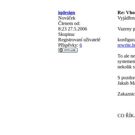
iqdesign
Re: Vho
Nováček
Vyjádř
Členem od:
8:23 27.5.2006
Vazeny p
Skupina:
Registrovaní uživatelé
konfigur
Příspěvky:
6
rewrite.h
To ale n
systemem
nekolik s
S pozdra
Jakub M
Zakaznic
CO ŘÍK