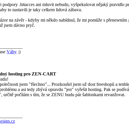
i podpory .httacces ani mluvit nebudu, vyšpekulovat nějaký pravidlo p
aby to nastavili je taky celkem lidová zábava.
ázor na závěr - kdyby mi někdo nabídnul, že mi pomůže s přenesením ze
 už jsem dávno pryč.
__________
ase
Váhy
;)
dný hosting pro ZEN-CART
radu!
 společnosti jsem "fšechno"
... Prozkoušel jsem už dost freeshopů a tenhle
problému a asi tedy zbývá opravdu "jen" vyřešit hosting. Pak se podívá
", určitě počítám s tím, že se ZENU budu pár šablonkami revanžovat
.
__________
esign.cz