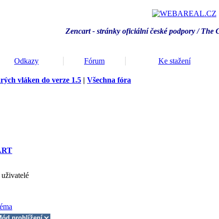
Zencart - stránky oficiální české podpory / T
he 
Odkazy
Fórum
Ke stažení
arých vláken do verze 1.5
|
Všechna fóra
ART
uživatelé
téma