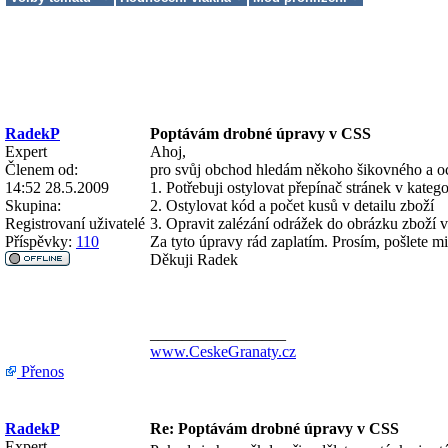
RadekP
Poptávám drobné úpravy v CSS
Expert
Ahoj,
Členem od:
pro svůj obchod hledám někoho šikovného a oc
14:52 28.5.2009
1. Potřebuji ostylovat přepínač stránek v katego
Skupina:
2. Ostylovat kód a počet kusů v detailu zboží
Registrovaní uživatelé
3. Opravit zalézání odrážek do obrázku zboží v 
Příspěvky:
110
Za tyto úpravy rád zaplatím. Prosím, pošlete 
Děkuji Radek
_________________
www.CeskeGranaty.cz
Přenos
RadekP
Re: Poptávám drobné úpravy v CSS
Expert