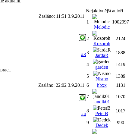
le aktuální.
Nejaktivnější autoři
Zasláno: 11:51 3.9.2011
1
1002997
Melodic
2
2124
Kozoroh
3
1888
#3
JardaR
4
1419
garden
praci.
5
1389
Nismo
Zasláno: 22:02 3.9.2011
6
hbxx
1131
7
1070
jandik01
8
1017
PeterB
#4
9
990
Dedek