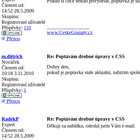
Pokud si chce někdo přivydělat, poptávka je stá
Členem od:
14:52 28.5.2009
Skupina:
Registrovaní uživatelé
_________________
Příspěvky:
110
www.CeskeGranaty.cz
Přenos
m.dittrich
Re: Poptávám drobné úpravy v CSS
Nováček
Dobry den,
Členem od:
pokud je poptavka stale aktualni, nabizim spolu
10:18 3.11.2010
Skupina:
Registrovaní uživatelé
Příspěvky:
1
Přenos
RadekP
Re: Poptávám drobné úpravy v CSS
Expert
Děkuji za nabídku, odeslal jsem Vám e-mail.
Členem od:
14:52 28.5.2009