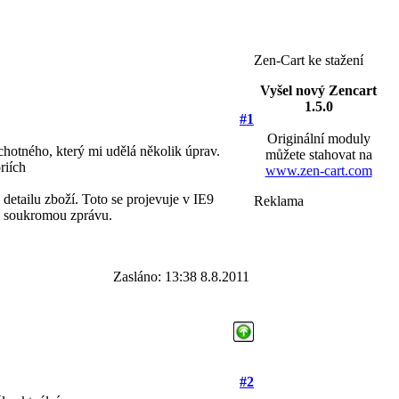
Zen-Cart ke stažení
Vyšel nový Zencart
1.5.0
#1
Originální moduly
hotného, který mi udělá několik úprav.
můžete stahovat na
riích
www.zen-cart.com
detailu zboží. Toto se projevuje v IE9
Reklama
mi soukromou zprávu.
Zasláno: 13:38 8.8.2011
#2