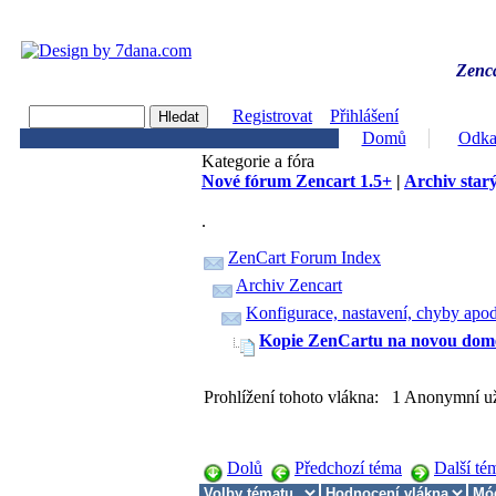
Zenca
Registrovat
Přihlášení
Domů
Odka
Kategorie a fóra
Nové fórum Zencart 1.5+
|
Archiv starý
.
ZenCart Forum Index
Archiv Zencart
Konfigurace, nastavení, chyby apod
Kopie ZenCartu na novou do
Prohlížení tohoto vlákna: 1 Anonymní už
Dolů
Předchozí téma
Další té