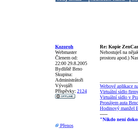
Kozoroh
Re: Kopie ZenCa
Webmaster
Nehostuješ na něja
Členem od:
prostoru apod.) Nas
22:00 29.8.2005
Bydliště
Brno
Skupina:
Administrátoři
_______________
Vývojáři
Webové aplikace na
Příspěvky:
2124
Virtuální sídlo fir
Virtuální sídlo v Pr
Pronájem auta Brn
Hodinový manžel 
-----
"Nikdo není dokon
Přenos