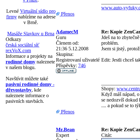
_______________
www.auto-vyfuky.
Levné
Virtuální sídlo pro
Přenos
firmy
nabízíme na adrese
v Brně.
AdamecM
Re: Kopie ZenCa
Masáže Slavkov u Brna
Guru
Jdeš na to zbytečně
Odkazy
Členem od:
problém.
česká sociální síť
21:36 5.12.2008
Jsem si jistý, proto
rexVoX.com
Skupina:
Informace a projekty na
Registrovaní uživatelé
Edit: Jestli chceš t
rodinné domy
naleznete
Příspěvky:
746
v našem blogu.
Navštívit můžete také
_______________
pasivní rodinné domy -
Shopy:
www.centru
dřevostavby
, kde
Když máš nápad, o 
naleznete informace o
se nedozvíš dokud h
pasivních stavbách.
.... a pokud se to 
Přenos
Mr.Bean
Re: Kopie ZenCa
Expert
Citát: