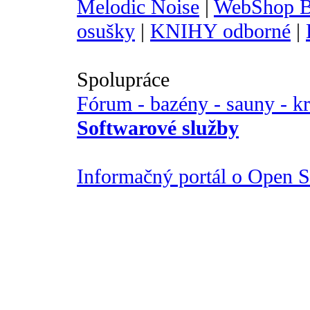
Melodic Noise
|
WebShop B
osušky
|
KNIHY odborné
|
Spolupráce
Fórum - bazény - sauny - k
Softwarové služby
Informačný portál o Open So