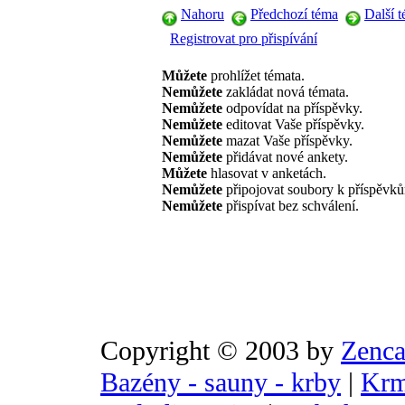
Nahoru
Předchozí téma
Další 
Registrovat pro přispívání
Můžete
prohlížet témata.
Nemůžete
zakládat nová témata.
Nemůžete
odpovídat na příspěvky.
Nemůžete
editovat Vaše příspěvky.
Nemůžete
mazat Vaše příspěvky.
Nemůžete
přidávat nové ankety.
Můžete
hlasovat v anketách.
Nemůžete
připojovat soubory k příspěvk
Nemůžete
přispívat bez schválení.
Copyright © 2003 by
Zenca
Bazény - sauny - krby
|
Krm