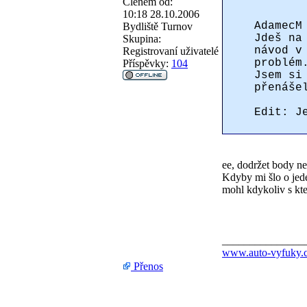
Členem od:
10:18 28.10.2006
AdamecM
Bydliště
Turnov
Jdeš na
Skupina:
návod v
Registrovaní uživatelé
problém
Příspěvky:
104
Jsem si
přenáše
Edit: J
ee, dodržet body n
Kdyby mi šlo o jeden
mohl kdykoliv s k
_______________
www.auto-vyfuky.
Přenos