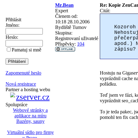
Mr.Bean
Re: Kopie ZenCa
Expert
Citát:
Členem od:
Přihlásit
10:18 28.10.2006
Jméno:
Kozoroh
Bydliště
Turnov
Nehostu
Skupina:
Heslo:
přečerp
Registrovaní uživatelé
apod.) 
Příspěvky:
104
zápisu?
Pamatuj si mně
Hostuju na Gigaser
Zapomenuté heslo
vyprázdnil cache na
pořádku.
Nová registrace
Partner a hosting webu
Teď jsem ve fázi, k
vyprázdnit seo_cach
Spolupráce
Webové stránky a
To je teda pakec, j
aplikace na míru
pomohl ten fix cache
Bazény, sauny
Virtuální sídlo pro firmy
v Praze
.