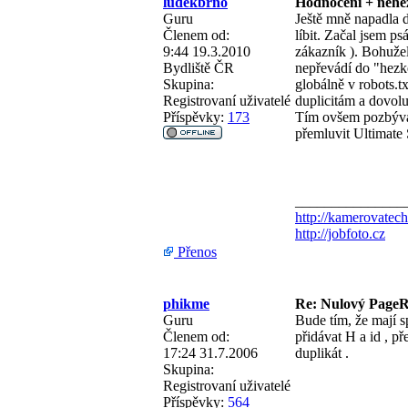
ludekbrno
Hodnocení + neh
Guru
Ještě mně napadla d
Členem od:
líbit. Začal jsem p
9:44 19.3.2010
zákazník
). Bohuže
Bydliště
ČR
nepřevádí do "hezk
Skupina:
globálně v robots.t
Registrovaní uživatelé
duplicitám a dovol
Příspěvky:
173
Tím ovšem pozbývá
přemluvit Ultimate 
_______________
http://kamerovatech
http://jobfoto.cz
Přenos
phikme
Re: Nulový PageRa
Guru
Bude tím, že mají s
Členem od:
přidávat H a id , p
17:24 31.7.2006
duplikát .
Skupina:
Registrovaní uživatelé
Příspěvky:
564