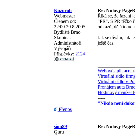
Kozoroh
Re: Nulový PageRa
Webmaster
Říká se, že řazení 
Členem od:
"PR". S PR těžko ř
22:00 29.8.2005
odkazů, dělá to úda
Bydliště
Brno
Skupina:
Jak se dívám, tak j
Administrátoři
ještě čas.
Vývojáři
Příspěvky:
2124
_______________
Webové aplikace na
Virtuální sídlo fir
Virtuální sídlo v Pr
Pronájem auta Brn
Hodinový manžel 
-----
"Nikdo není dokon
Přenos
sion89
Re: Nulový PageRa
Guru