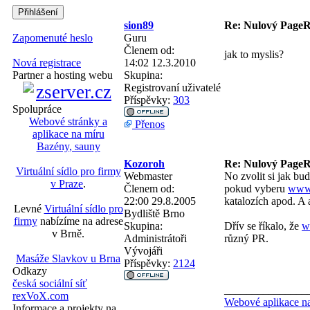
sion89
Re: Nulový PageRa
Guru
Zapomenuté heslo
Členem od:
jak to myslis?
14:02 12.3.2010
Nová registrace
Skupina:
Partner a hosting webu
Registrovaní uživatelé
Příspěvky:
303
Spolupráce
Webové stránky a
Přenos
aplikace na míru
Bazény, sauny
Kozoroh
Re: Nulový PageRa
Virtuální sídlo pro firmy
Webmaster
No zvolit si jak bu
v Praze
.
Členem od:
pokud vyberu
www.
22:00 29.8.2005
katalozích apod. A
Levné
Virtuální sídlo pro
Bydliště
Brno
firmy
nabízíme na adrese
Skupina:
Dřív se říkalo, že
w
v Brně.
Administrátoři
různý PR.
Vývojáři
Masáže Slavkov u Brna
Příspěvky:
2124
Odkazy
česká sociální síť
_______________
rexVoX.com
Webové aplikace na
Informace a projekty na