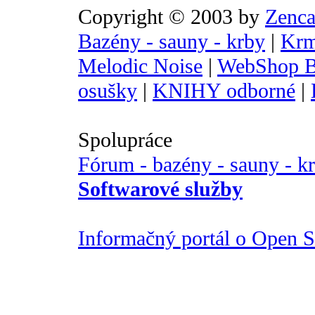
Copyright © 2003 by
Zenca
Bazény - sauny - krby
|
Krm
Melodic Noise
|
WebShop B
osušky
|
KNIHY odborné
|
Spolupráce
Fórum - bazény - sauny - k
Softwarové služby
Informačný portál o Open So