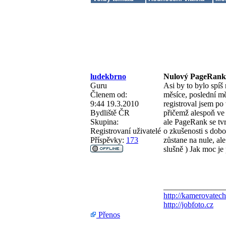
ludekbrno
Nulový PageRank, 
Guru
Asi by to bylo spíš
Členem od:
měsíce, poslední mě
9:44 19.3.2010
registroval jsem po
Bydliště
ČR
přičemž alespoň ve
Skupina:
ale PageRank se tvr
Registrovaní uživatelé
o zkušenosti s dob
Příspěvky:
173
zůstane na nule, al
slušně
) Jak moc je
_______________
http://kamerovatech
http://jobfoto.cz
Přenos