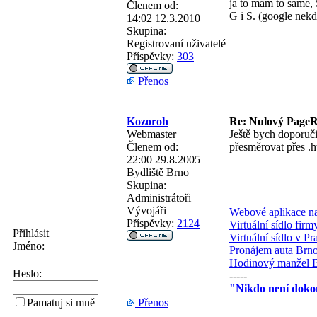
ja to mam to same,
Členem od:
G i S. (google nekd
14:02 12.3.2010
Skupina:
Registrovaní uživatelé
Příspěvky:
303
Přenos
Kozoroh
Re: Nulový PageRa
Webmaster
Ještě bych doporuč
Členem od:
přesměrovat přes .ht
22:00 29.8.2005
Bydliště
Brno
Skupina:
Administrátoři
_______________
Vývojáři
Webové aplikace na
Příspěvky:
2124
Virtuální sídlo fir
Přihlásit
Virtuální sídlo v Pr
Jméno:
Pronájem auta Brn
Hodinový manžel 
Heslo:
-----
"Nikdo není dokon
Přenos
Pamatuj si mně