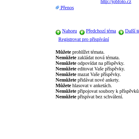
http://jobfoto.cz
Přenos
Nahoru
Předchozí téma
Další 
Registrovat pro přispívání
Můžete
prohlížet témata.
Nemůžete
zakládat nová témata.
Nemůžete
odpovídat na příspěvky.
Nemůžete
editovat Vaše příspěvky.
Nemůžete
mazat Vaše příspěvky.
Nemůžete
přidávat nové ankety.
Můžete
hlasovat v anketách.
Nemůžete
připojovat soubory k příspěvk
Nemůžete
přispívat bez schválení.