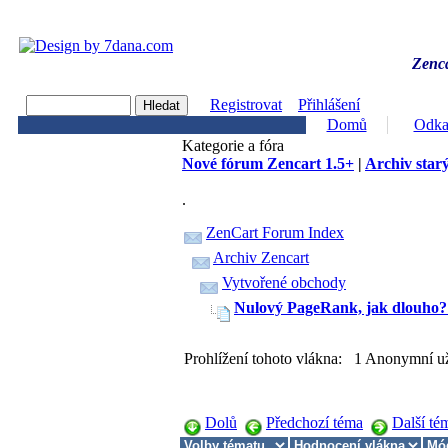
Zenca
Registrovat
Přihlášení
Domů
Odka
Kategorie a fóra
Nové fórum Zencart 1.5+
|
Archiv starý
.
ZenCart Forum Index
Archiv Zencart
Vytvořené obchody
Nulový PageRank, jak dlouho? 
Prohlížení tohoto vlákna: 1 Anonymní už
Dolů
Předchozí téma
Další té