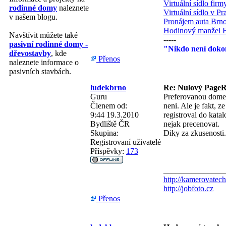
Virtuální sídlo fir
rodinné domy
naleznete
Virtuální sídlo v Pr
v našem blogu.
Pronájem auta Brn
Hodinový manžel 
Navštívit můžete také
-----
pasivní rodinné domy -
"Nikdo není dokon
dřevostavby
, kde
Přenos
naleznete informace o
pasivních stavbách.
ludekbrno
Re: Nulový PageRa
Guru
Preferovanou domen
Členem od:
neni. Ale je fakt, 
9:44 19.3.2010
registroval do kata
Bydliště
ČR
nejak precenovat.
Skupina:
Diky za zkusenosti.
Registrovaní uživatelé
Příspěvky:
173
_______________
http://kamerovatech
http://jobfoto.cz
Přenos