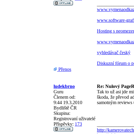
_______________
www.vymenaodkazu.
www.software-graf
Hosting s neomez
www.vymenaodkazu.
vyhledávač český
Diskuzní fórum o p
Přenos
ludekbrno
Re: Nulový PageRa
Guru
Tak to už asi jde 
Členem od:
škoda, že převod a
9:44 19.3.2010
samotným reviews 
Bydliště
ČR
Skupina:
Registrovaní uživatelé
Příspěvky:
173
_______________
http://kamerovatech