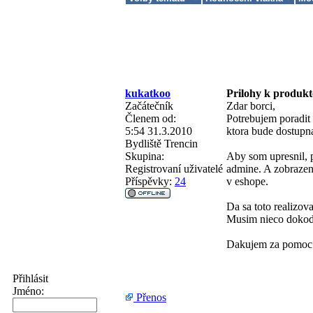
kukatkoo
Prilohy k produk
Začátečník
Zdar borci,
Členem od:
Potrebujem poradit
5:54 31.3.2010
ktora bude dostupna
Bydliště
Trencin
Skupina:
Aby som upresnil, 
Registrovaní uživatelé
admine. A zobrazen
Příspěvky:
24
v eshope.
Da sa toto realizov
Musim nieco dokod
Dakujem za pomoc
Přihlásit
Jméno:
Přenos