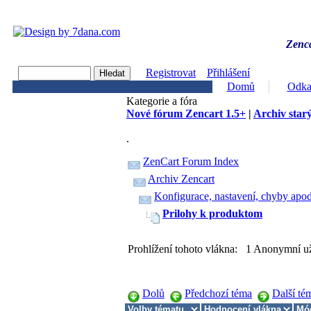
Zenca
Registrovat
Přihlášení
Domů
Odka
Kategorie a fóra
Nové fórum Zencart 1.5+
|
Archiv starý
.
ZenCart Forum Index
Archiv Zencart
Konfigurace, nastavení, chyby apod
Prilohy k produktom
Prohlížení tohoto vlákna: 1 Anonymní už
Dolů
Předchozí téma
Další té