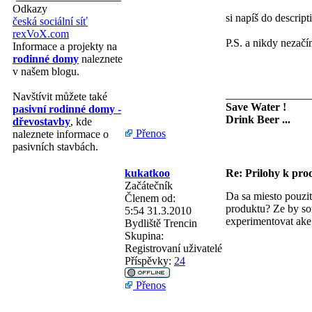
Odkazy
si napíš do descrip
česká sociální síť
rexVoX.com
P.S. a nikdy nezačín
Informace a projekty na
rodinné domy
naleznete
v našem blogu.
_______________
Navštívit můžete také
Save Water !
pasivní rodinné domy -
Drink Beer ...
dřevostavby
, kde
Přenos
naleznete informace o
pasivních stavbách.
kukatkoo
Re: Prilohy k pr
Začátečník
Da sa miesto pouzit
Členem od:
produktu? Ze by so
5:54 31.3.2010
experimentovat ake
Bydliště
Trencin
Skupina:
Registrovaní uživatelé
Příspěvky:
24
Přenos