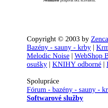
Nemůžete
přispívat bez schválení.
Copyright © 2003 by
Zenca
Bazény - sauny - krby
|
Krm
Melodic Noise
|
WebShop B
osušky
|
KNIHY odborné
|
Spolupráce
Fórum - bazény - sauny - k
Softwarové služby