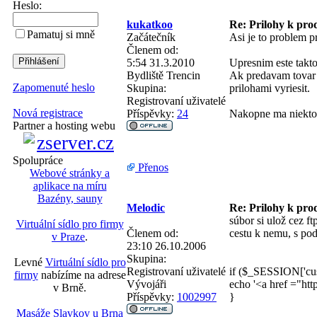
Heslo:
kukatkoo
Re: Prilohy k pr
Pamatuj si mně
Začátečník
Asi je to problem p
Členem od:
5:54 31.3.2010
Upresnim este takto
Bydliště
Trencin
Ak predavam tovar 
Zapomenuté heslo
Skupina:
prilohami vyriesit.
Registrovaní uživatelé
Nová registrace
Příspěvky:
24
Nakopne ma niekto?
Partner a hosting webu
Spolupráce
Přenos
Webové stránky a
aplikace na míru
Bazény, sauny
Melodic
Re: Prilohy k pr
súbor si ulož cez ft
Virtuální sídlo pro firmy
Členem od:
cestu k nemu, s po
v Praze
.
23:10 26.10.2006
Skupina:
Levné
Virtuální sídlo pro
Registrovaní uživatelé
if ($_SESSION['cus
firmy
nabízíme na adrese
Vývojáři
echo '<a href ="ht
v Brně.
Příspěvky:
1002997
}
Masáže Slavkov u Brna