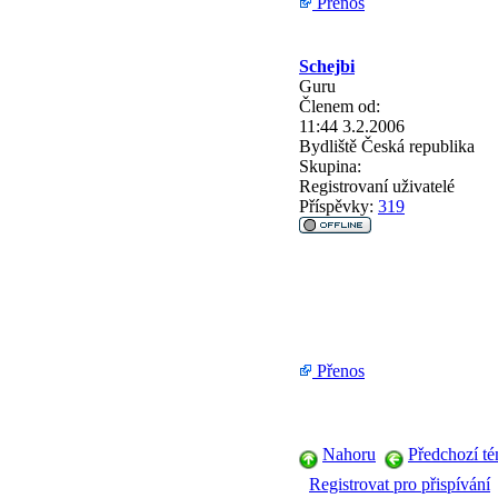
Přenos
Schejbi
Guru
Členem od:
11:44 3.2.2006
Bydliště
Česká republika
Skupina:
Registrovaní uživatelé
Příspěvky:
319
Přenos
Nahoru
Předchozí t
Registrovat pro přispívání