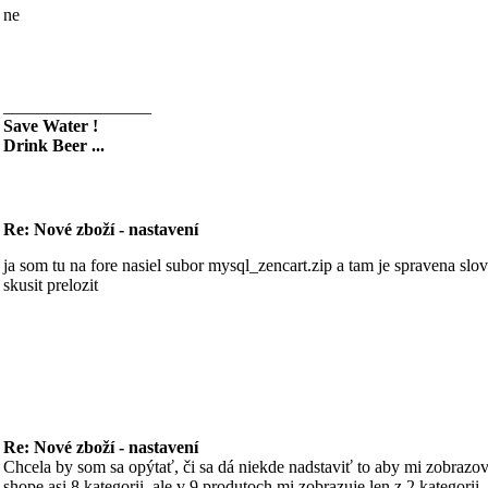
ne
_________________
Save Water !
Drink Beer ...
Re: Nové zboží - nastavení
ja som tu na fore nasiel subor mysql_zencart.zip a tam je spravena slo
skusit prelozit
Re: Nové zboží - nastavení
Chcela by som sa opýtať, či sa dá niekde nadstaviť to aby mi zobrazo
shope asi 8 kategorii, ale v 9 produtoch mi zobrazuje len z 2 kategorii.