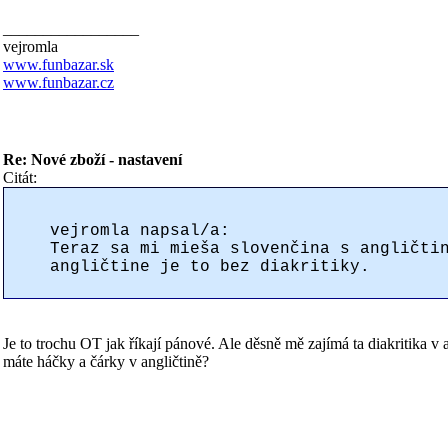
_________________
vejromla
www.funbazar.sk
www.funbazar.cz
Re: Nové zboží - nastavení
Citát:
vejromla napsal/a:
Teraz sa mi mieša slovenčina s angličti
angličtine je to bez diakritiky.
Je to trochu OT jak říkají pánové. Ale děsně mě zajímá ta diakritika v
máte háčky a čárky v angličtině?