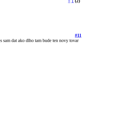
«
1
(2)
#11
 sam dat ako dlho tam bude ten novy tovar