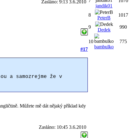
7
1070
Zasláno: 9:13 3.6.2010
jandik01
8
1017
PeterB
9
990
Dedek
10
775
bambulko
#17
nou a samozrejme že v
 angličtině. Můžete mě dát nějaký příklad kdy
Zasláno: 10:45 3.6.2010