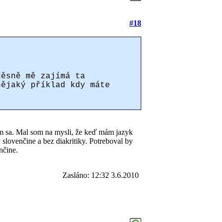
#18
děsně mě zajímá ta
nějaký příklad kdy máte
jem sa. Mal som na mysli, že keď mám jazyk
 slovenčine a bez diakritiky. Potreboval by
nčine.
Zasláno: 12:32 3.6.2010