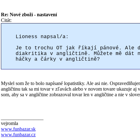
Re: Nové zboží - nastavení
Citát:
Lioness napsal/a:
Je to trochu OT jak říkají pánové. Ale 
diakritika v angličtině. Můžete mě dát 
háčky a čárky v angličtině?
Myslel som že to bolo napísané lopatistiky. Ale asi nie. Ospravedlňu
angličtinu tak sa mi tovar v zľavách alebo v novom tovare ukazuje aj v
som, aby sa v angličtine zobrazoval tovar len v angličtine a nie v slove
_________________
vejromla
www.funbazar.sk
www.funbazar.cz