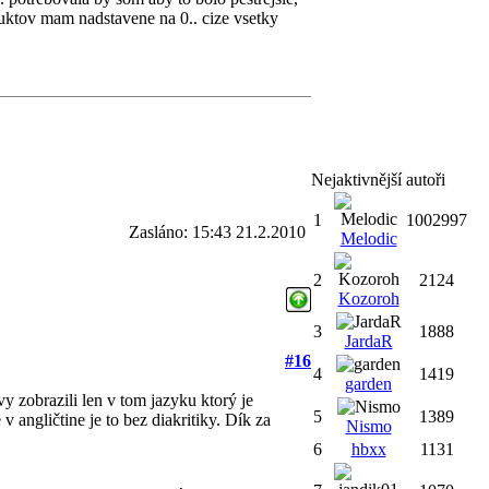
uktov mam nadstavene na 0.. cize vsetky
Nejaktivnější autoři
1
1002997
Zasláno: 15:43 21.2.2010
Melodic
2
2124
Kozoroh
3
1888
JardaR
#16
4
1419
garden
vy zobrazili len v tom jazyku ktorý je
5
1389
 angličtine je to bez diakritiky. Dík za
Nismo
6
hbxx
1131