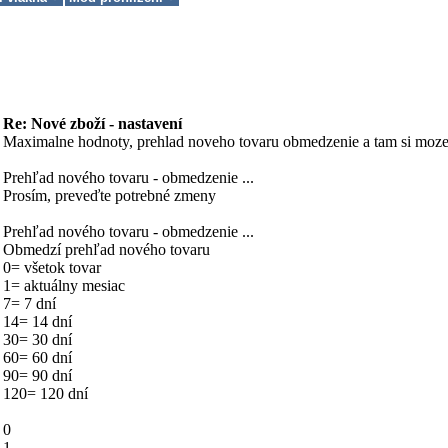
Re: Nové zboží - nastavení
Maximalne hodnoty, prehlad noveho tovaru obmedzenie a tam si mozes
Prehľad nového tovaru - obmedzenie ...
Prosím, preveďte potrebné zmeny
Prehľad nového tovaru - obmedzenie ...
Obmedzí prehľad nového tovaru
0= všetok tovar
1= aktuálny mesiac
7= 7 dní
14= 14 dní
30= 30 dní
60= 60 dní
90= 90 dní
120= 120 dní
0
1