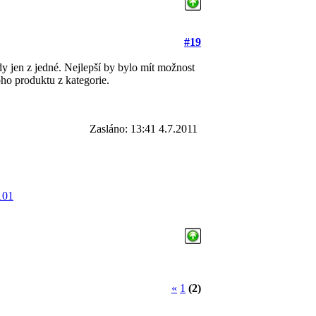
#19
dy jen z jedné. Nejlepší by bylo mít možnost
oho produktu z kategorie.
Zasláno: 13:41 4.7.2011
101
«
1
(2)