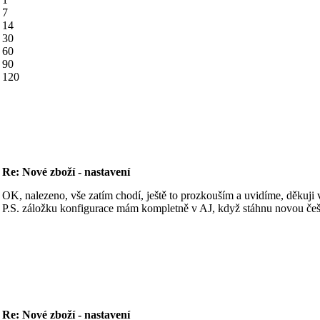
7
14
30
60
90
120
Re: Nové zboží - nastavení
OK, nalezeno, vše zatím chodí, ještě to prozkouším a uvidíme, děkuji
P.S. záložku konfigurace mám kompletně v AJ, když stáhnu novou češt
Re: Nové zboží - nastavení