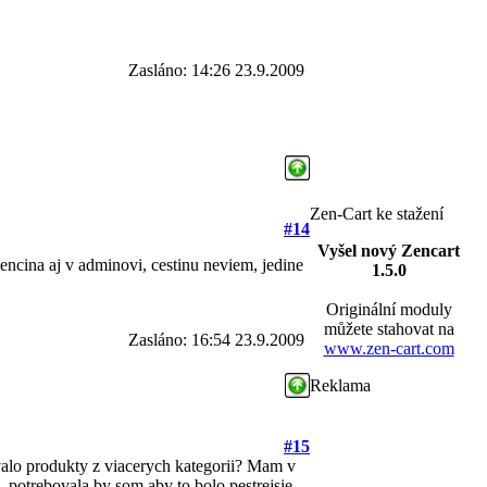
Zasláno: 14:26 23.9.2009
Zen-Cart ke stažení
#14
Vyšel nový Zencart
vencina aj v adminovi, cestinu neviem, jedine
1.5.0
Originální moduly
můžete stahovat na
Zasláno: 16:54 23.9.2009
www.zen-cart.com
Reklama
#15
valo produkty z viacerych kategorii? Mam v
.. potrebovala by som aby to bolo pestrejsie,