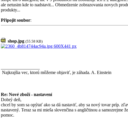
ale netusim kde to nadstavit... Obmedzenie zobrazovania novych prod
produkty...
Připojit soubor
:
shop.jpg
(55.58 KB)
_________________
Najkrajšia vec, ktorú môžeme objaviť, je záhada. A. Einstein
Re: Nové zboží - nastavení
Dobrý deň,
chcel by som sa opýtať ako sa dá nastaviť, aby sa nový tovar príp. zľa
nastavený. Teraz sa mi mieša slovenčina s angličtinou a samozrejme že v
pomoc.