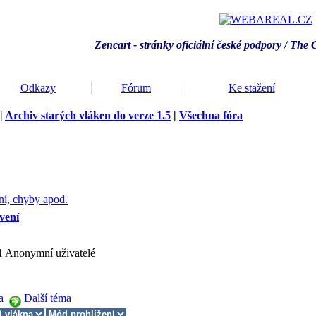
Zencart - stránky oficiální české podpory / T
he 
Odkazy
Fórum
Ke stažení
|
Archiv starých vláken do verze 1.5
|
Všechna fóra
ní, chyby apod.
vení
 1 Anonymní uživatelé
a
Další téma