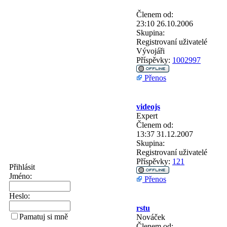
Členem od:
23:10 26.10.2006
Skupina:
Registrovaní uživatelé
Vývojáři
Příspěvky:
1002997
Přenos
videojs
Expert
Členem od:
13:37 31.12.2007
Skupina:
Registrovaní uživatelé
Příspěvky:
121
Přihlásit
Jméno:
Přenos
Heslo:
rstu
Pamatuj si mně
Nováček
Členem od: