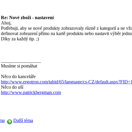
Re: Nové zboží - nastavení
Ahoj,
Potřebuji, aby se nové produkty zobrazovaly různě z kategorií a ne vž
definovat zobrazení přímo na kartě produktu nebo nastavit výběr jedn
Díky za každý tip. ;)
_________________
Musíme si pomáhat
Něco do kanceláře
http://www.ergotron.com/tabid/65/language/cs-CZ/default.aspx?FID=
Něco do uší
http://www.patrickbergman.com
éma
Další téma