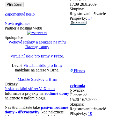
17:09 28.8.2009
Skupina:
Registrovaní uživatelé
Zapomenuté heslo
Příspěvky:
17
Nová registrace
Partner a hosting webu
Spolupráce
Webové stránky a aplikace na míru
Bazény, sauny
Virtuální sídlo pro firmy v Praze
.
Levné
Virtuální sídlo pro firmy
nabízíme na adrese v Brně.
Přenos
Masáže Slavkov u Brna
Odkazy
vejromla
česká sociální síť rexVoX.com
Nováček
Informace a projekty na
rodinné domy
Členem od:
naleznete v našem blogu.
15:20 16.7.2009
Skupina:
Navštívit můžete také
pasivní rodinné
Registrovaní uživatelé
domy - dřevostavby
, kde naleznete
Příspěvky:
19