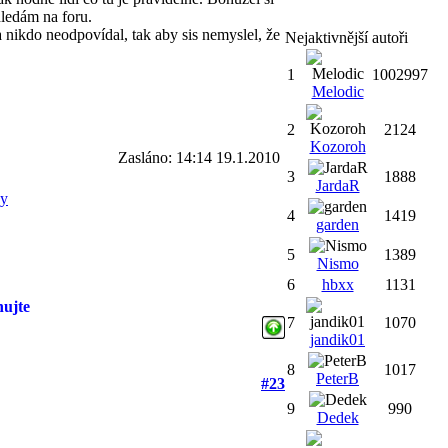
 hledám na foru.
 a nikdo neodpovídal, tak aby sis nemyslel, že
Nejaktivnější autoři
1
1002997
Melodic
2
2124
Kozoroh
Zasláno: 14:14 19.1.2010
3
1888
JardaR
ky
4
1419
garden
5
1389
Nismo
6
hbxx
1131
hujte
7
1070
jandik01
8
1017
PeterB
#23
9
990
Dedek