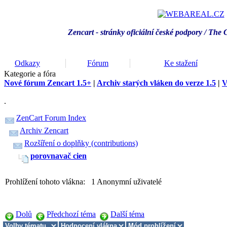
Zencart - stránky oficiální české podpory / T
he 
Odkazy
Fórum
Ke stažení
Kategorie a fóra
Nové fórum Zencart 1.5+
|
Archiv starých vláken do verze 1.5
|
V
.
ZenCart Forum Index
Archiv Zencart
Rozšíření o doplňky (contributions)
porovnavač cien
Prohlížení tohoto vlákna: 1 Anonymní uživatelé
Dolů
Předchozí téma
Další téma