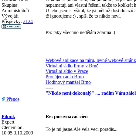
Skupina:
nepamatuji ani vlastní řešení, takže to kolikrát
Administrátoři
U tebe jsem si všiml, že jsi měl už dost dotazů
Vývojáři
tě ignorujeme :) , spíš, že to nikdo neví.
Příspěvky:
2124
PS: taky všechno nedělám zdarma :)
_________________
Webové aplikace na míru, levné webové strán
Virtuální sídlo firmy v Brně
Virtuální sídlo v Praze
Pronájem auta Brno
Hodinový manžel Brno
-----
"Nikdo není dokonalý" .... radím Vám zálo
Přenos
Piknik
Re: porovnavač cien
Expert
Členem od:
To je mi jasne.Ale vela veci poradis...
10:05 3.10.2009