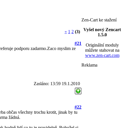
Zen-Cart ke stažení
Vyšel nový Zencart
«
1
2
(3)
1.5.0
#21
Originální moduly
preferuje podporu zadarmo.Zaco myslim ze
můžete stahovat na
www.zen-cart.com
Reklama
Zasláno: 13:59 19.1.2010
#22
eba občas všechny trochu krotit, jinak by tu
arma žádná.
ak hodně lidí co tu je pravidelně. Bohužel si