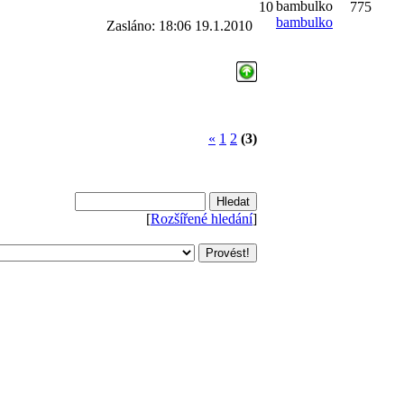
10
775
bambulko
Zasláno: 18:06 19.1.2010
«
1
2
(3)
[
Rozšířené hledání
]