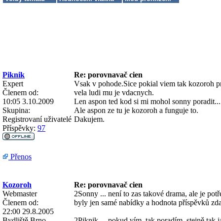
Piknik
Re: porovnavač cien
Expert
Vsak v pohode.Sice pokial viem tak kozoroh 
Členem od:
vela ludi mu je vdacnych.
10:05 3.10.2009
Len aspon ted kod si mi mohol sonny poradit...
Skupina:
Ale aspon ze tu je kozoroh a funguje to.
Registrovaní uživatelé
Dakujem.
Příspěvky:
97
Přenos
Kozoroh
Re: porovnavač cien
Webmaster
2Sonny ... není to zas takové drama, ale je potř
Členem od:
byly jen samé nabídky a hodnota příspěvků zd
22:00 29.8.2005
Bydliště
Brno
2Piknik ... pokud vím, tak poradím, stejně tak j