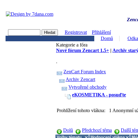
Zenca
Registrovat
Přihlášení
Domů
Odka
Kategorie a fóra
Nové fórum Zencart 1.5+
|
Archiv starý
.
ZenCart Forum Index
Archiv Zencart
Vytvořené obchody
eKOSMETIKA - posuďte
Prohlížení tohoto vlákna: 1 Anonymní už
Dolů
Předchozí téma
Další té