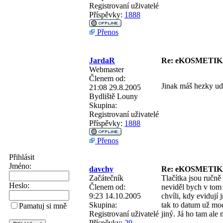
Registrovaní uživatelé
Příspěvky:
1888
Přenos
JardaR
Re: eKOSMETIKA
Webmaster
Členem od:
Jinak máš hezky udě
21:08 29.8.2005
Bydliště
Louny
Skupina:
Registrovaní uživatelé
Příspěvky:
1888
Přenos
Přihlásit
Jméno:
davchy
Re: eKOSMETIKA
Začátečník
Tlačítka jsou ručn
Heslo:
Členem od:
neviděl bych v tom 
9:23 14.10.2005
chvíli, kdy evidují
Skupina:
tak to datum už moc
Pamatuj si mně
Registrovaní uživatelé
jiný. Já ho tam al
Příspěvky:
29