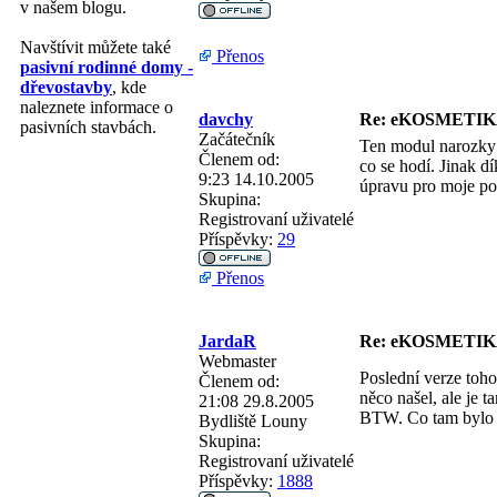
v našem blogu.
Navštívit můžete také
Přenos
pasivní rodinné domy -
dřevostavby
, kde
naleznete informace o
davchy
Re: eKOSMETIKA
pasivních stavbách.
Začátečník
Ten modul narozky 
Členem od:
co se hodí. Jinak d
9:23 14.10.2005
úpravu pro moje po
Skupina:
Registrovaní uživatelé
Příspěvky:
29
Přenos
JardaR
Re: eKOSMETIKA
Webmaster
Poslední verze toho
Členem od:
něco našel, ale je 
21:08 29.8.2005
BTW. Co tam bylo z
Bydliště
Louny
Skupina:
Registrovaní uživatelé
Příspěvky:
1888