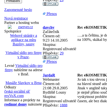
Zapomenuté heslo
Přenos
Nová registrace
Partner a hosting webu
davchy
Re: eKOSMETIKA
Spolupráce
Začátečník
….a ta čeština, je 
Webové stránky a
Členem od:
na 100%, skákal by
aplikace na míru
9:23 14.10.2005
Bazény, sauny
Skupina:
Registrovaní uživatelé
Virtuální sídlo pro firmy
Příspěvky:
29
v Praze
.
Přenos
Levné
Virtuální sídlo pro
firmy
nabízíme na adrese
v Brně.
JardaR
Re: eKOSMETIKA
Webmaster
Jo tak s tou slevou
Masáže Slavkov u Brna
Členem od:
na hlavní straně ad
Odkazy
21:08 29.8.2005
Jinak v anglině tak
česká sociální síť
Bydliště
Louny
je stejně přímo sou
rexVoX.com
Skupina:
vyskytnout problém
Informace a projekty na
Registrovaní uživatelé
časem, ale bez diak
rodinné domy
naleznete
Příspěvky:
1888