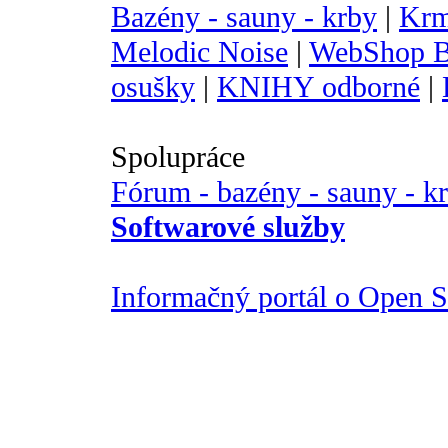
Bazény - sauny - krby
|
Krm
Melodic Noise
|
WebShop B
osušky
|
KNIHY odborné
|
Spolupráce
Fórum - bazény - sauny - k
Softwarové služby
Informačný portál o Open So