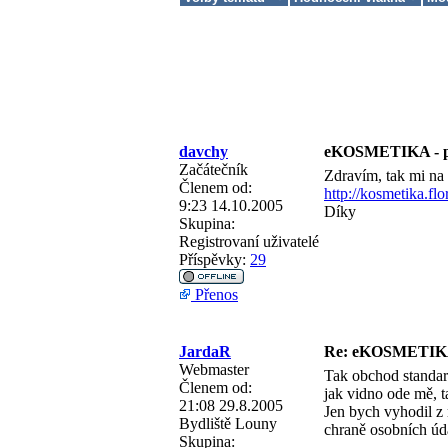
davchy
eKOSMETIKA - p
Začátečník
Zdravím, tak mi na
Členem od:
http://kosmetika.flo
9:23 14.10.2005
Díky
Skupina:
Registrovaní uživatelé
Příspěvky:
29
Přenos
JardaR
Re: eKOSMETIKA
Webmaster
Tak obchod standar
Členem od:
jak vidno ode mě, t
21:08 29.8.2005
Jen bych vyhodil z 
Bydliště
Louny
chraně osobních úd
Skupina: