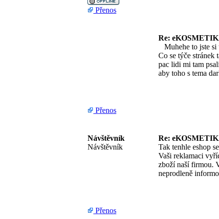
Přenos
Re: eKOSMETIKA
Muhehe to jste si t
Co se týče stránek 
pac lidi mi tam psa
aby toho s tema da
Přenos
Návštěvník
Re: eKOSMETIKA
Návštěvník
Tak tenhle eshop se
Vaši reklamaci vyří
zboží naší firmou.
neprodleně informo
Přenos