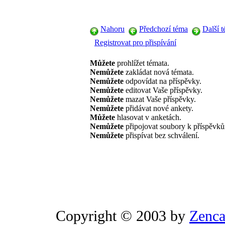
Nahoru
Předchozí téma
Další 
Registrovat pro přispívání
Můžete
prohlížet témata.
Nemůžete
zakládat nová témata.
Nemůžete
odpovídat na příspěvky.
Nemůžete
editovat Vaše příspěvky.
Nemůžete
mazat Vaše příspěvky.
Nemůžete
přidávat nové ankety.
Můžete
hlasovat v anketách.
Nemůžete
připojovat soubory k příspěvk
Nemůžete
přispívat bez schválení.
Copyright © 2003 by
Zenca