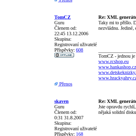
TomCZ
Re: XML generá
Guru
Taky mi to přišlo. 
Členem od:
nezvládnu. Jediné, 
22:45 13.12.2006
Skupina:
Registrovaní uživatelé
Příspěvky:
608
_______________
TomCZ - jednou je
www.rcshop.eu
www.hankashop.c
www.detskeknizky
www.hrackyahry.c
Přenos
skaven
Re: XML generá
Guru
Jste opravdu rychlí,
Členem od:
nějaká solidní dis
0:31 31.8.2007
Skupina:
Registrovaní uživatelé
Příspěvky:
168
_______________