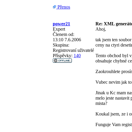
Přenos
power21
Re: XML generá
Expert
Ahoj,
Členem od:
13:10 7.6.2006
tak jsem ten soubor
Skupina:
ceny na ctyri deset
Registrovaní uživatelé
Příspěvky:
140
Tento obchod byl vy
obsahuje chybné ce
Zaokrouhlete prosí
Vubec nevim jak to
Jinak u Kc mam nast
melo jeste nastavit 
mista?
Koukal jsem, ze i or
Funguje Vam regist