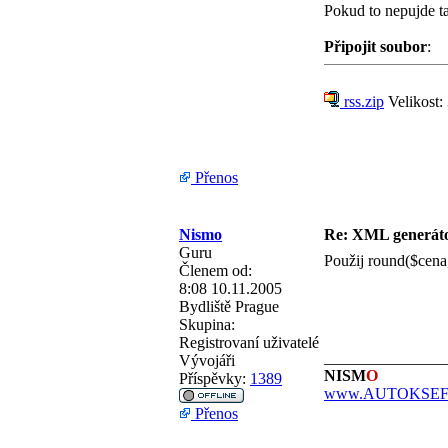
Pokud to nepujde t
Připojit soubor
:
rss.zip
Velikost:
Přenos
Nismo
Re: XML generá
Guru
Použij round($cena, 
Členem od:
8:08 10.11.2005
Bydliště
Prague
Skupina:
Registrovaní uživatelé
_______________
Vývojáři
NISM
O
Příspěvky:
1389
www.AUTOKSEFT
Přenos