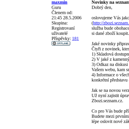
maxmin
Novinky na sezna
Guru
Dobrý den,
Členem od:
21:45 28.5.2006
oslovujeme Vás jako
Skupina:
(
http://zbozi.seznam
Registrovaní
služba bude obohacen
uživatelé
si dané zboží koupit.
Příspěvky:
181
Jaké novinky připr
Čtyři z novinek, kt
1) Skladová dostupno
2) V jaké z kamenný
3) Odkaz na diskusi 
Vašem webu, kam sm
4) Informace o všech
konkrétní představu
Jak se na novou verz
Už nyní zajistit úp
Zbozi.seznam.cz.
Co pro Vás bude př
Budete mezi prvními
lépe oslovit nové zá