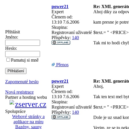
power21
Re: XML generá
Expert
Ahoj diky za odpo
Členem od:
13:10 7.6.2006
kam presne je potre
Skupina:
Přihlásit
Registrovaní uživatelé
$text.= " <PRICE>"
Jméno:
Příspěvky:
140
Tak mi to hodi chy
Heslo:
Pamatuj si mně
Přenos
power21
Re: XML generá
Zapomenuté heslo
Expert
Ahoj,
Členem od:
Nová registrace
13:10 7.6.2006
Tak ten text mel byt
Partner a hosting webu
Skupina:
Registrovaní uživatelé
$text.= " <PRICE>"
Spolupráce
Příspěvky:
140
Webové stránky a
Dole je uz snad ko
aplikace na míru
Bazény, sauny
Verim, ze se to nek