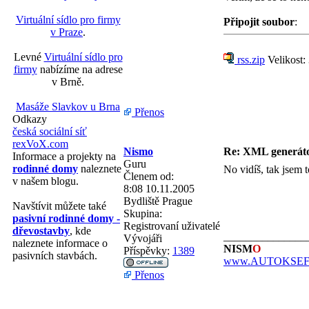
Virtuální sídlo pro firmy
Připojit soubor
:
v Praze
.
Levné
Virtuální sídlo pro
rss.zip
Velikost:
firmy
nabízíme na adrese
v Brně.
Masáže Slavkov u Brna
Přenos
Odkazy
česká sociální síť
rexVoX.com
Nismo
Re: XML generá
Informace a projekty na
Guru
rodinné domy
naleznete
No vidíš, tak jsem t
Členem od:
v našem blogu.
8:08 10.11.2005
Bydliště
Prague
Navštívit můžete také
Skupina:
pasivní rodinné domy -
Registrovaní uživatelé
dřevostavby
, kde
_______________
Vývojáři
naleznete informace o
NISM
O
Příspěvky:
1389
pasivních stavbách.
www.AUTOKSEFT
Přenos