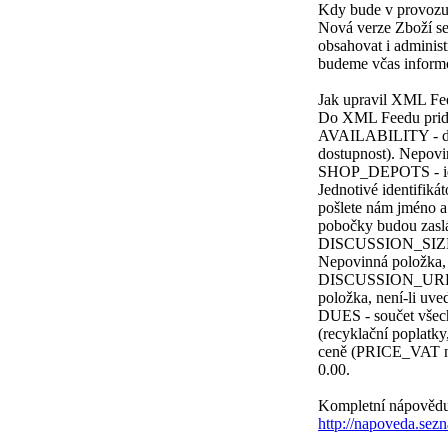
Kdy bude v provozu
Nová verze Zboží se
obsahovat i adminis
budeme včas inform
Jak upravil XML Fe
Do XML Feedu pride
AVAILABILITY - dos
dostupnost). Nepovi
SHOP_DEPOTS - iden
Jednotivé identifiká
pošlete nám jméno a
pobočky budou zasl
DISCUSSION_SIZE - 
Nepovinná položka, 
DISCUSSION_URL - 
položka, není-li uve
DUES - součet všech
(recyklační poplatky
ceně (PRICE_VAT n
0.00.
Kompletní nápovědu,
http://napoveda.sezn