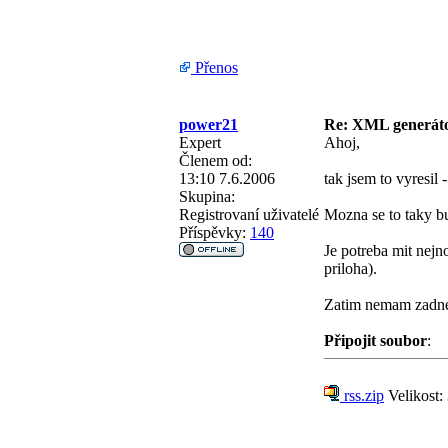
Přenos
power21
Re: XML generá
Expert
Ahoj,
Členem od:
13:10 7.6.2006
tak jsem to vyresil
Skupina:
Registrovaní uživatelé
Mozna se to taky 
Příspěvky:
140
Je potreba mit nej
priloha).
Zatim nemam zadne
Připojit soubor
:
rss.zip
Velikost: