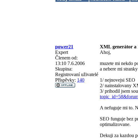
power21
XML generátor 
Expert
Ahoj,
Členem od:
13:10 7.6.2006
muzete mi nekdo po
Skupina:
a nebere mi stranky
Registrovaní uživatelé
Příspěvky:
140
1/ nejnovejsi SEO
2/ nainstalovany X
3/ prihodil jsem s
topic_id=58&foru
A nefuguje mi to. N
SEO funguje bez pr
optimalizovane.
Dekuji za kazdou 