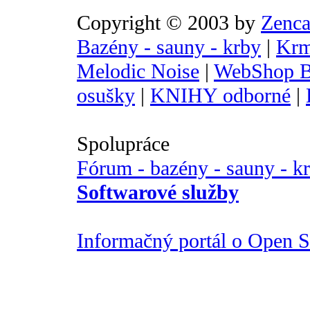
Copyright © 2003 by
Zenca
Bazény - sauny - krby
|
Krm
Melodic Noise
|
WebShop B
osušky
|
KNIHY odborné
|
Spolupráce
Fórum - bazény - sauny - k
Softwarové služby
Informačný portál o Open So