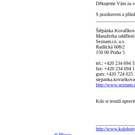
Děkujeme Vám za vy
S pozdravem a přán
________________
Štěpánka Kovaříkov
Manažerka oddělení
Seznam.cz, a.s.
Radlická 608/2
150 00 Praha 5
tel.: +420 234 694 
fax: +420 234 694 
gsm: +420 724 025 
stepanka.kovarikov
http://www.seznam.
Kdo si troufá uprav
________________
http://www.koloboty
Přenos