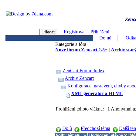
Zenca
Registrovat
Přihlášení
Domů
Odka
Kategorie a fóra
Nové fórum Zencart 1.5+
|
Archiv starý
.
ZenCart Forum Index
Archiv Zencart
Konfigurace, nastavení, chyby apod
XML generátor a HTML
Prohlížení tohoto vlákna: 1 Anonymní už
Dolů
Předchozí téma
Další té