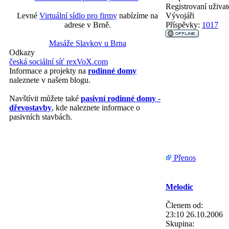
Registrovaní uživat
Vývojáři
Levné
Virtuální sídlo pro firmy
nabízíme na
Příspěvky:
1017
adrese v Brně.
Masáže Slavkov u Brna
Odkazy
česká sociální síť rexVoX.com
Informace a projekty na
rodinné domy
naleznete v našem blogu.
Navštívit můžete také
pasivní rodinné domy -
dřevostavby
, kde naleznete informace o
pasivních stavbách.
Přenos
Melodic
Členem od:
23:10 26.10.2006
Skupina: