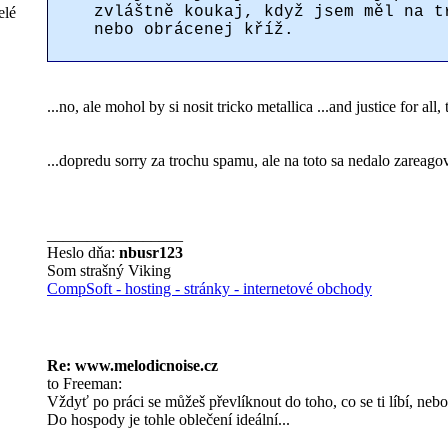
zvláštně koukaj, když jsem měl na t
elé
nebo obrácenej kříž.
...no, ale mohol by si nosit tricko metallica ...and justice for al
...dopredu sorry za trochu spamu, ale na toto sa nedalo zareago
_________________
Heslo dňa:
nbusr123
Som strašný Viking
CompSoft - hosting - stránky - internetové obchody
Re: www.melodicnoise.cz
to Freeman:
Vždyť po práci se můžeš převlíknout do toho, co se ti líbí, neb
Do hospody je tohle oblečení ideální...