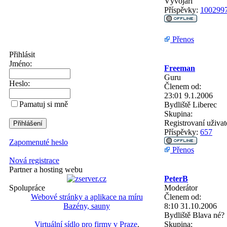
Vývojáři
Příspěvky:
100299
Přenos
Přihlásit
Jméno:
Freeman
Guru
Heslo:
Členem od:
23:01 9.1.2006
Pamatuj si mně
Bydliště
Liberec
Skupina:
Registrovaní uživat
Příspěvky:
657
Zapomenuté heslo
Přenos
Nová registrace
Partner a hosting webu
PeterB
Moderátor
Spolupráce
Členem od:
Webové stránky a aplikace na míru
8:10 31.10.2006
Bazény, sauny
Bydliště
Blava né?
Skupina:
Virtuální sídlo pro firmy v Praze
.