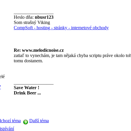
_________________
Heslo dňa:
nbusr123
Som strašný Viking
CompSoft - hosting - stránky - internetové obchody
Re: www.melodicnoise.cz
zatiaľ to vynechám, je tam nějaká chyba scriptu práve okolo to
tomu dostanem.
elé
_________________
7
Save Water !
Drink Beer ...
dchozí téma
Další téma
ispívání