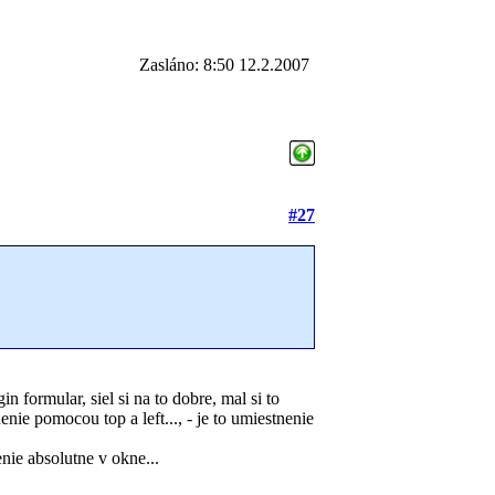
Zasláno: 8:50 12.2.2007
#27
in formular, siel si na to dobre, mal si to
enie pomocou top a left..., - je to umiestnenie
nenie absolutne v okne...