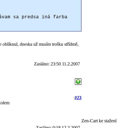
ávam sa predsa iná farba
be oblíknul, dneska už musím trošku střídmě,
Zasláno: 23:50 11.2.2007
#23
 kolem
Zen-Cart ke stažení
Zasláno: 0:18 12.2.2007