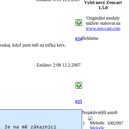
Vyšel nový Zencart
1.5.0
Originální moduly
můžete stahovat na
www.zen-cart.com
Reklama
#24
koukaj, když jsem měl na tričku krev,
Zasláno: 2:08 12.2.2007
#25
Nejaktivnější autoři
1
1002997
, že na mě zákazníci
Melodic