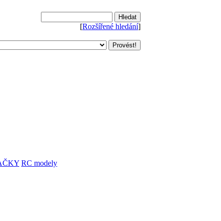
[
Rozšířené hledání
]
AČKY
RC modely