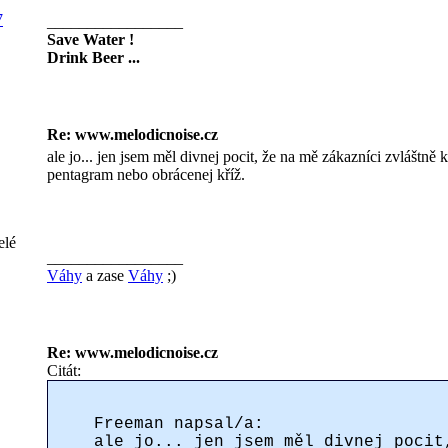
7
_________________
Save Water !
Drink Beer ...
Re: www.melodicnoise.cz
ale jo... jen jsem měl divnej pocit, že na mě zákazníci zvláštně 
pentagram nebo obrácenej kříž.
elé
_________________
Váhy
a zase
Váhy
;)
Re: www.melodicnoise.cz
Citát:
Freeman napsal/a:
ale jo... jen jsem měl divnej pocit