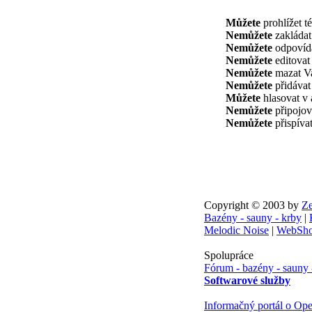
Můžete
prohlížet t
Nemůžete
zakládat
Nemůžete
odpovída
Nemůžete
editovat
Nemůžete
mazat Va
Nemůžete
přidávat
Můžete
hlasovat v 
Nemůžete
připojov
Nemůžete
přispívat
Copyright © 2003 by
Ze
Bazény - sauny - krby
|
Melodic Noise
|
WebSho
Spolupráce
Fórum - bazény - sauny 
Softwarové služby
Informačný portál o Ope