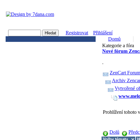
Registrovat
Přihlášení
Domů
Kategorie a fóra
Nové fórum Zenca
.
ZenCart Forum
Archiv Zencar
Vytvořené o
www.melod
Prohlížení tohoto
Dolů
Předc