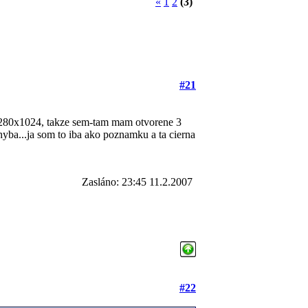
«
1
2
(3)
#21
m 1280x1024, takze sem-tam mam otvorene 3
chyba...ja som to iba ako poznamku a ta cierna
Zasláno: 23:45 11.2.2007
#22