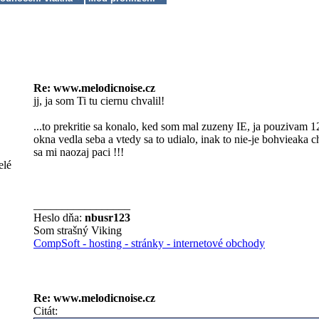
Re: www.melodicnoise.cz
jj, ja som Ti tu ciernu chvalil!
...to prekritie sa konalo, ked som mal zuzeny IE, ja pouziva
okna vedla seba a vtedy sa to udialo, inak to nie-je bohvieaka 
sa mi naozaj paci !!!
elé
_________________
Heslo dňa:
nbusr123
Som strašný Viking
CompSoft - hosting - stránky - internetové obchody
Re: www.melodicnoise.cz
Citát: