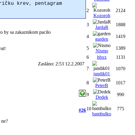
ričku krev, pentagram
2
2124
Kozoroh
3
1888
JardaR
l, to by sa zakaznikom pacilo
4
1419
garden
5
1389
vat!
Nismo
6
hbxx
1131
Zasláno: 2:53 12.2.2007
7
1070
jandik01
8
1017
PeterB
9
990
Dedek
10
775
#26
bambulko
o ne?