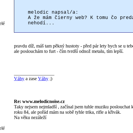
melodic napsal/a:
A že mám čierny web? K tomu čo pred
nehodí...
elé
pravdu díž, máš tam pěkný hustoty - před pár lety bych se u te
ale poslouchám to furt - čím tvrdší odnož metalu, tím lepší.
_________________
Váhy
a zase
Váhy
;)
Re: www.melodicnoise.cz
Taky nejsem nejmladší , začínal jsem tuhle muziku poslouchat
roku 84, ale pořád mám na sobě tyhle trika, rifle a křivák.
Na věku nezáleží
elé