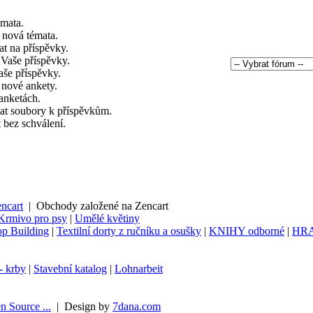
émata.
 nová témata.
t na příspěvky.
 Vaše příspěvky.
še příspěvky.
 nové ankety.
anketách.
at soubory k příspěvkům.
 bez schválení.
ncart
|
Obchody založené na Zencart
Krmivo pro psy
|
Umělé květiny
p Building
|
Textilní dorty z ručníku a osušky
|
KNIHY odborné
|
HR
- krby
|
Stavební katalog
|
Lohnarbeit
n Source ...
|
Design by
7dana.com