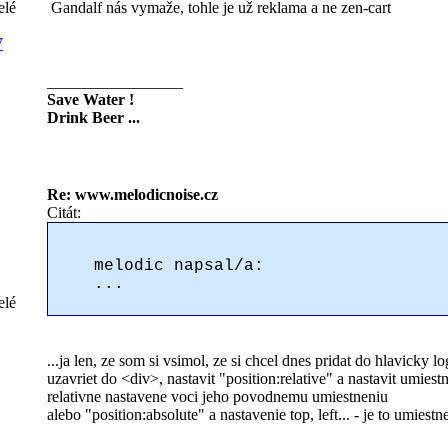
elé
Gandalf nás vymaže, tohle je už reklama a ne zen-cart
7
_________________
Save Water !
Drink Beer ...
Re: www.melodicnoise.cz
Citát:
melodic napsal/a:
...
elé
...ja len, ze som si vsimol, ze si chcel dnes pridat do hlavicky log
uzavriet do <div>, nastavit "position:relative" a nastavit umiestn
relativne nastavene voci jeho povodnemu umiestneniu
alebo "position:absolute" a nastavenie top, left... - je to umiest