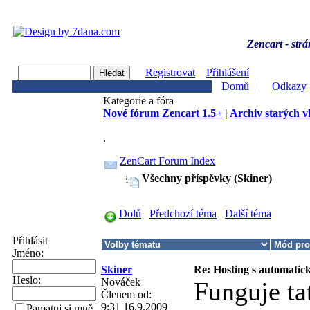
Zencart - strá
Registrovat
Přihlášení
Domů
Odkazy
Kategorie a fóra
Nové fórum Zencart 1.5+
|
Archiv starých v
.
ZenCart Forum Index
Všechny příspěvky (Skiner)
Dolů
Předchozí téma
Další téma
Přihlásit
Jméno:
Skiner
Re: Hosting s automatic
Heslo:
Nováček
Funguje ta
Členem od:
9:31 16.9.2009
Pamatuj si mně