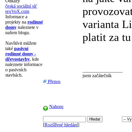
Odkazy
česká sociální síť
provozovat
rexVoX.com
Informace a
varianta 
projekty na
rodinné
domy
naleznete v
našem blogu.
platit za 
Navštívit můžete
také
pasivní
rodinné domy -
dřevostavby
, kde
naleznete informace
o pasivních
_________________
stavbách.
jsem začátečník
Přenos
Nahoru
[
Rozšířené hledání
]