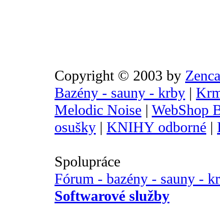
Copyright © 2003 by
Zenca
Bazény - sauny - krby
|
Krm
Melodic Noise
|
WebShop B
osušky
|
KNIHY odborné
|
Spolupráce
Fórum - bazény - sauny - k
Softwarové služby