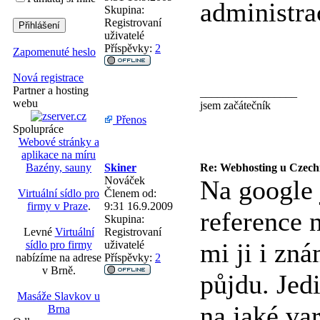
administra
Skupina:
Registrovaní
uživatelé
Příspěvky:
2
Zapomenuté heslo
Nová registrace
Partner a hosting
_________________
webu
jsem začátečník
Přenos
Spolupráce
Webové stránky a
aplikace na míru
Bazény, sauny
Skiner
Re: Webhosting u Czech
Nováček
Na google 
Virtuální sídlo pro
Členem od:
firmy v Praze
.
9:31 16.9.2009
reference 
Skupina:
Levné
Virtuální
Registrovaní
mi ji i zná
sídlo pro firmy
uživatelé
nabízíme na adrese
Příspěvky:
2
v Brně.
půjdu. Jedi
Masáže Slavkov u
na jaké var
Brna