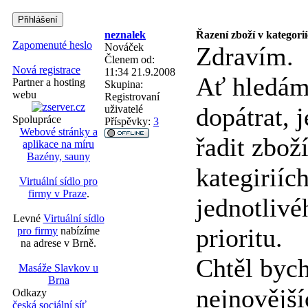
neznalek
Řazení zboží v kategori
Zapomenuté heslo
Nováček
Zdravím.
Členem od:
Nová registrace
11:34 21.9.2008
Ať hledám
Partner a hosting
Skupina:
webu
Registrovaní
dopátrat, j
uživatelé
Spolupráce
Příspěvky:
3
Webové stránky a
řadit zbož
aplikace na míru
Bazény, sauny
kategiriíc
Virtuální sídlo pro
firmy v Praze
.
jednotlivé
Levné
Virtuální sídlo
prioritu.
pro firmy
nabízíme
na adrese v Brně.
Chtěl bych
Masáže Slavkov u
Brna
nejnovější
Odkazy
česká sociální síť