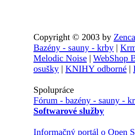
Copyright © 2003 by
Zenca
Bazény - sauny - krby
|
Krm
Melodic Noise
|
WebShop B
osušky
|
KNIHY odborné
|
Spolupráce
Fórum - bazény - sauny - k
Softwarové služby
Informačný portál o Open So