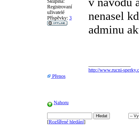
v navodu a
Skupina:
Registrovaní
nenasel k
uživatelé
Příspěvky:
3
adminu ak
_________________
http://www.rucni-sperky.c
Přenos
Nahoru
[
Rozšířené hledání
]