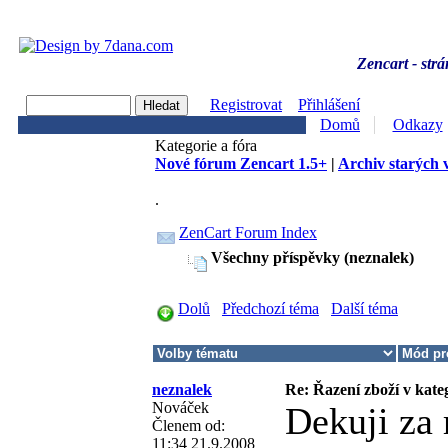
Zencart - strá
Registrovat
Přihlášení
Domů
Odkazy
Kategorie a fóra
Nové fórum Zencart 1.5+
|
Archiv starých 
.
ZenCart Forum Index
Všechny příspěvky (neznalek)
Dolů
Předchozí téma
Další téma
neznalek
Re: Řazení zboží v kate
Nováček
Dekuji za 
Členem od:
11:34 21.9.2008