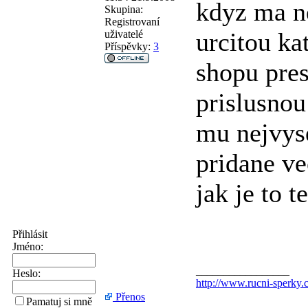
kdyz ma n
Skupina:
Registrovaní
urcitou ka
uživatelé
Příspěvky:
3
shopu pres
prislusnou
mu nejvys
pridane ve
jak je to t
Přihlásit
Jméno:
_________________
Heslo:
http://www.rucni-sperky.c
Přenos
Pamatuj si mně