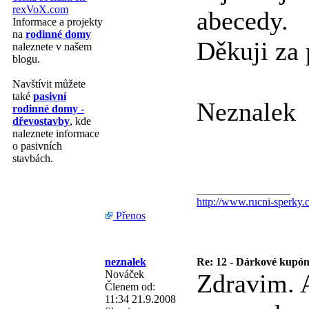
rexVoX.com
abecedy.
Informace a projekty
na
rodinné domy
Děkuji za
naleznete v našem
blogu.
Navštívit můžete
také
pasivní
Neznalek
rodinné domy -
dřevostavby
, kde
naleznete informace
o pasivních
stavbách.
_________________
http://www.rucni-sperky.c
Přenos
neznalek
Re: 12 - Dárkové kupó
Nováček
Zdravim. A
Členem od:
11:34 21.9.2008