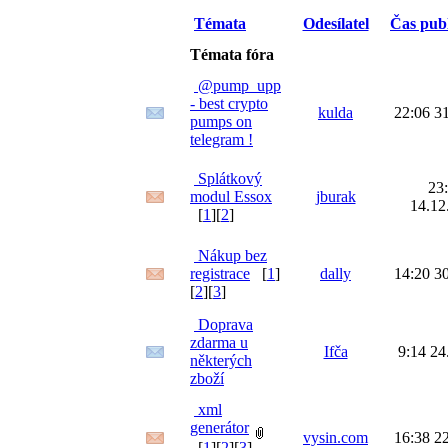
Témata
Odesílatel
Čas pub
Témata fóra
@pump_upp
- best crypto
kulda
22:06 3
pumps on
telegram !
Splátkový
23
modul Essox
jburak
14.12
[
1
][
2
]
Nákup bez
registrace
[
1
]
dally
14:20 3
[
2
][
3
]
Doprava
zdarma u
Ifča
9:14 24
některých
zboží
xml
generátor
vysin.com
16:38 2
[
1
][
2
][
3
]...