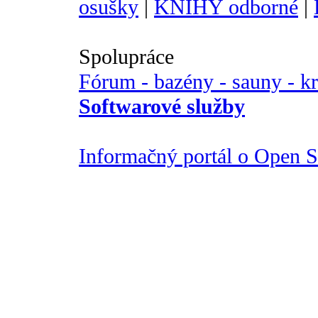
osušky
|
KNIHY odborné
|
Spolupráce
Fórum - bazény - sauny - k
Softwarové služby
Informačný portál o Open So