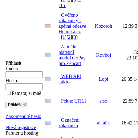
[
15
]
Ověřeno
zákazníky -
zpětná odezva
Kozoroh
12:39 3
Heureka.cz
[
1
][
2
][
3
]
Aktuální
platební
15
Kovboj
modul GoPay
23.10
Přihlásit
pro Zencart
Jméno:
WEB API
Lopi
20:35 1
Heslo:
aukro
Pamatuj si mně
Pekne URL?
srso
22:59 7
Zapomenuté heslo
Označení
ali.alik
16:42 1
zákazníka
Nová registrace
Partner a hosting