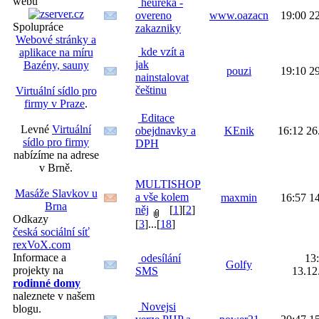
webu
heureka -
overeno
www.oazacn
19:00 2
Spolupráce
zakazniky
Webové stránky a
kde vzít a
aplikace na míru
jak
Bazény, sauny
pouzi
19:10 2
nainstalovat
češtinu
Virtuální sídlo pro
firmy v Praze
.
Editace
Levné
Virtuální
obejdnavky a
KEnik
16:12 26
sídlo pro firmy
DPH
nabízíme na adrese
v Brně.
MULTISHOP
Masáže Slavkov u
a vše kolem
maxmin
16:57 1
Brna
něj
[
1
][
2
]
Odkazy
[
3
]...[
18
]
česká sociální síť
rexVoX.com
Informace a
odesílání
13
Golfy
projekty na
SMS
13.12
rodinné domy
naleznete v našem
Novejsi
blogu.