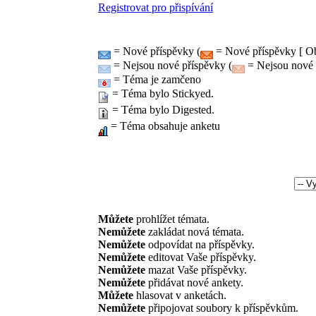
Registrovat pro přispívání
= Nové příspěvky (
= Nové příspěvky [ Ob
= Nejsou nové příspěvky (
= Nejsou nové p
= Téma je zamčeno
= Téma bylo Stickyed.
= Téma bylo Digested.
= Téma obsahuje anketu
Můžete
prohlížet témata.
Nemůžete
zakládat nová témata.
Nemůžete
odpovídat na příspěvky.
Nemůžete
editovat Vaše příspěvky.
Nemůžete
mazat Vaše příspěvky.
Nemůžete
přidávat nové ankety.
Můžete
hlasovat v anketách.
Nemůžete
připojovat soubory k příspěvkům.