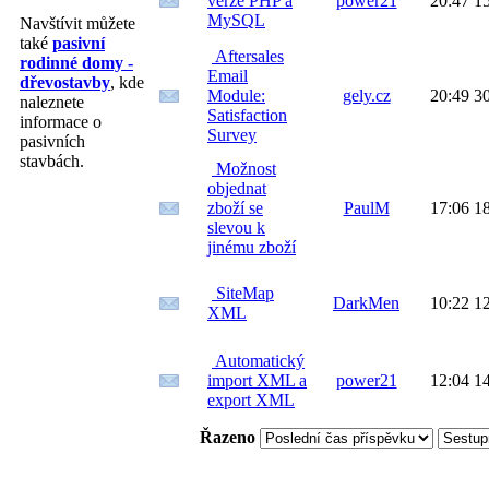
verze PHP a
power21
20:47 1
MySQL
Navštívit můžete
také
pasivní
Aftersales
rodinné domy -
Email
dřevostavby
, kde
Module:
gely.cz
20:49 3
naleznete
Satisfaction
informace o
Survey
pasivních
stavbách.
Možnost
objednat
zboží se
PaulM
17:06 1
slevou k
jinému zboží
SiteMap
DarkMen
10:22 1
XML
Automatický
import XML a
power21
12:04 1
export XML
Řazeno