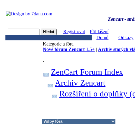
Zencart - strá
Registrovat
Přihlášení
Domů
Odkazy
Kategorie a fóra
Nové fórum Zencart 1.5+
|
Archiv starých vl
.
ZenCart Forum Index
Archiv Zencart
Rozšíření o doplňky (c