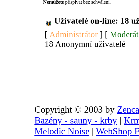
Nemůžete
přispívat bez schválení.
Uživatelé on-line: 18 u
[
Administrátor
] [
Moderát
18 Anonymní uživatelé
Copyright © 2003 by
Zenca
Bazény - sauny - krby
|
Krm
Melodic Noise
|
WebShop B