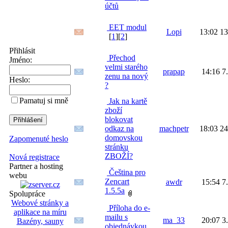
účtů
EET modul
Lopi
13:02 13
[
1
][
2
]
Přihlásit
Přechod
Jméno:
velmi starého
prapap
14:16 7
zenu na nový
Heslo:
?
Pamatuj si mně
Jak na kartě
zboží
blokovat
odkaz na
machpetr
18:03 24
domovskou
Zapomenuté heslo
stránku
ZBOŽÍ?
Nová registrace
Partner a hosting
Čeština pro
webu
Zencart
awdr
15:54 7
1.5.5a
Spolupráce
Webové stránky a
Příloha do e-
aplikace na míru
mailu s
ma_33
20:07 3
Bazény, sauny
objednávkou