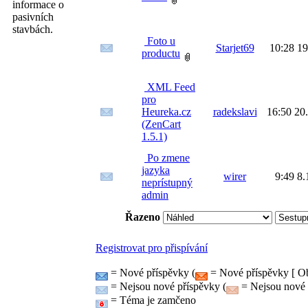
informace o
pasivních
stavbách.
Foto u
Starjet69
10:28 19
productu
XML Feed
pro
Heureka.cz
radekslavi
16:50 20
(ZenCart
1.5.1)
Po zmene
jazyka
wirer
9:49 8.
neprístupný
admin
Řazeno
Registrovat pro přispívání
= Nové příspěvky (
= Nové příspěvky [ Ob
= Nejsou nové příspěvky (
= Nejsou nové p
= Téma je zamčeno