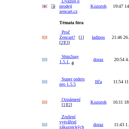
Uvažuji o
prodeji
Kozoroh
19:47 14
zencart.cz
Témata fóra
Proč
Zencart?
[
1
]
ladipos
21:46 26
[
2
][
3
]
Ship2pay
doraz
20:54 4
1.5.1.
Super orders
Ifča
11:54 11
pro 1.5.5
Oznámení
Kozoroh
16:11 18
[
1
][
2
]
Zrušení
vytváření
doraz
11:43 1
zákaznických