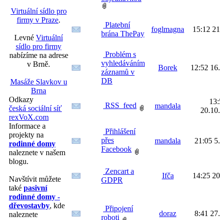
Virtuální sídlo pro
firmy v Praze
.
Platební
foglmagna
15:12 21
brána ThePay
Levné
Virtuální
sídlo pro firmy
Problém s
nabízíme na adrese
vyhledáváním
v Brně.
Borek
12:52 16
záznamů v
DB
Masáže Slavkov u
Brna
Odkazy
13:
RSS_feed
mandala
česká sociální síť
20.10
rexVoX.com
Informace a
Přihlášení
projekty na
přes
mandala
21:05 5
rodinné domy
Facebook
naleznete v našem
blogu.
Zencart a
Ifča
14:25 20
Navštívit můžete
GDPR
také
pasivní
rodinné domy -
dřevostavby
, kde
Připojení
doraz
8:41 27
naleznete
roboti