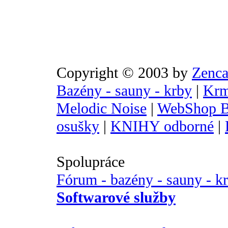
Copyright © 2003 by
Zenca
Bazény - sauny - krby
|
Krm
Melodic Noise
|
WebShop B
osušky
|
KNIHY odborné
|
Spolupráce
Fórum - bazény - sauny - k
Softwarové služby