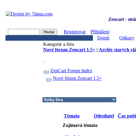
Zencart - strá
Registrovat
Přihlášení
Domů
Odkazy
Kategorie a fóra
Nové fórum Zencart 1.5+
|
Archiv starých vl
.
ZenCart Forum Index
Nové fórum Zencart 1.5+
Témata
Odesílatel
Čas publ
Zajímavá témata