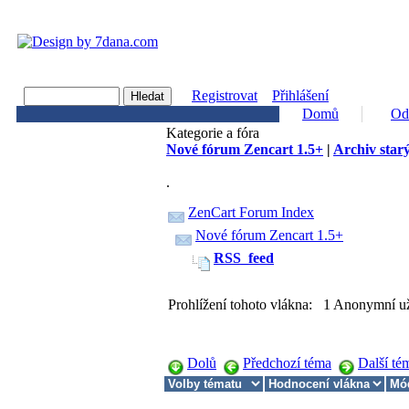
Registrovat
Přihlášení
Domů
Od
Kategorie a fóra
Nové fórum Zencart 1.5+
|
Archiv starý
.
ZenCart Forum Index
Nové fórum Zencart 1.5+
RSS_feed
Prohlížení tohoto vlákna: 1 Anonymní už
Dolů
Předchozí téma
Další té