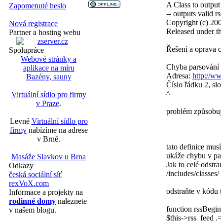
A Class to output
Zapomenuté heslo
-- outputs valid rs
Copyright (c) 20
Nová registrace
Released under t
Partner a hosting webu
Řešení a oprava 
Spolupráce
Webové stránky a
Chyba parsování 
aplikace na míru
Adresa:
http://w
Bazény, sauny
Číslo řádku 2, sl
^
Virtuální sídlo pro firmy
v Praze
.
problém způsobuj
Levné
Virtuální sídlo pro
firmy
nabízíme na adrese
v Brně.
tato definice mus
ukáže chybu v pa
Masáže Slavkov u Brna
Jak to celé odstr
Odkazy
/includes/classes/
česká sociální síť
rexVoX.com
odstraňte v kódu
Informace a projekty na
rodinné domy
naleznete
function rssBegi
v našem blogu.
$this->rss_feed .=