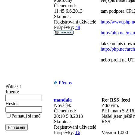
Pokročilý
Nejspis mate neja
Členem od:
11:45 6.6.2013
tam podpora CP1
Skupina:
Registrovaní uživatelé
http://www.php.ne
Příspěvky:
48
http://php.net/ma
takze nejpis down
http://php.net/ar
nebo prejit na UT
Přenos
Přihlásit
Jméno:
mandala
Re: RSS_feed
Heslo:
Nováček
Zdravím,
Členem od:
PHP mám 5.2.16. 
Pamatuj si mně
20:10 5.8.2013
Našel jsem ještě n
Skupina:
RSS
Registrovaní uživatelé
Příspěvky:
16
Version 1.000