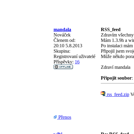
mandala
RSS_feed
Nováček
Zdravím všechny 
Členem od:
Mám 1.3.9h a wi
20:10 5.8.2013
Po instalaci mám
Skupina:
Připojil jsem svoj
Registrovaní uživatelé
Může někdo poradi
Příspěvky:
16
Zdraví mandala
Připojit soubor
:
rss_feed.zip
Ve
Přenos