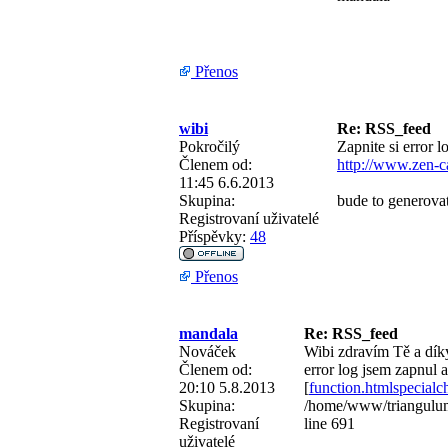
Přenos
wibi
Re: RSS_feed
Pokročilý
Zapnite si error l
Členem od:
http://www.zen-c
11:45 6.6.2013
Skupina:
bude to generov
Registrovaní uživatelé
Příspěvky:
48
Přenos
mandala
Re: RSS_feed
Nováček
Wibi zdravím Tě a díky
Členem od:
error log jsem zapnul 
20:10 5.8.2013
[
function.htmlspecialc
Skupina:
/home/www/triangulum
Registrovaní
line 691
uživatelé