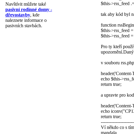
$this->rss_feed .=
Navštívit můžete také
pasivní rodinné domy -
tak aby kód byl 
dřevostavby
, kde
naleznete informace o
function rssBegi
pasivních stavbách.
$this->rss_feed = 
$this->rss_feed = 
Pro ty kteří použ
upozornění.Daný 
v souboru rss.php
header('Content-T
echo $this->rss_f
return true;
a upravte pro k
header('Content-T
echo iconv("CP12
return true;
----------------------
Ví někdo co s tí
mandala