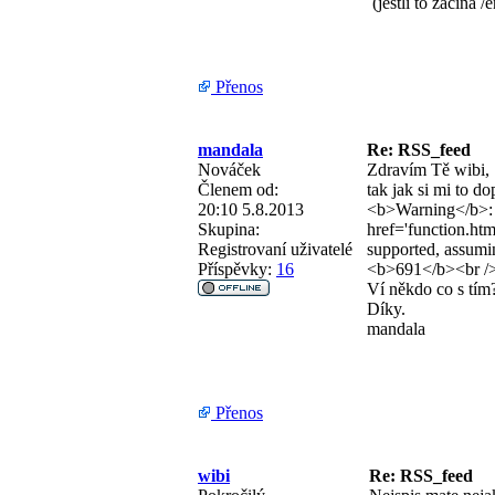
(jestli to zacina 
Přenos
mandala
Re: RSS_feed
Nováček
Zdravím Tě wibi,
Členem od:
tak jak si mi to do
20:10 5.8.2013
<b>Warning</b>: h
Skupina:
href='function.htm
Registrovaní uživatelé
supported, assumi
Příspěvky:
16
<b>691</b><br /
Ví někdo co s tím
Díky.
mandala
Přenos
wibi
Re: RSS_feed