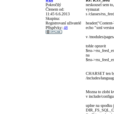
wibi
Re: RSS_feed
Pokročilý
neskousel sem to,
Členem od:
vymazat
11:45 6.6.2013
s /classes/rss_fee
Skupina:
Registrovaní uživatelé
header("Content-
Příspěvky:
48
echo "xml versio
v /modules/pages
tohle opravit
$rss->rss_feed
na
$rss->rss_feed
CHARSET ten by 
/includes/languag
Mozna to zlobi k
v include/configu
uplne na spodku 
DIR_FS_SQL_CAC