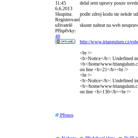
11:45
delal sem upravy pouze uvede
6.6.2013
Skupina:
podle zdroj kodu ste nekde ud
Registrovaní
uživatelé
skuste nahrat na web neuprav
Příspěvky:
48
http://www.triangulum.cz/es
<br />
<b>Notice</b>: Undefined ind
<b>/home/www/triangulum.cz/
on line <b>21</b><br />
<br />
<b>Notice</b>: Undefined ind
<b>/home/www/triangulum.cz
on line <b>130</b><br />
Přenos