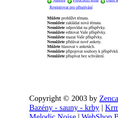
Nahoru
Předchozí téma
Další 
Registrovat pro přispívání
Můžete
prohlížet témata.
Nemůžete
zakládat nová témata.
Nemůžete
odpovídat na příspěvky.
Nemůžete
editovat Vaše příspěvky.
Nemůžete
mazat Vaše příspěvky.
Nemůžete
přidávat nové ankety.
Můžete
hlasovat v anketách.
Nemůžete
připojovat soubory k příspěvk
Nemůžete
přispívat bez schválení.
Copyright © 2003 by
Zenca
Bazény - sauny - krby
|
Krm
Melodic Noise
|
WebShop B