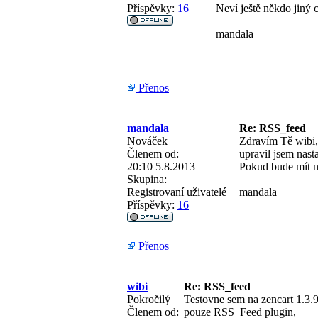
Příspěvky:
16
Neví ještě někdo jiný c
mandala
Přenos
mandala
Re: RSS_feed
Nováček
Zdravím Tě wibi,
Členem od:
upravil jsem nast
20:10 5.8.2013
Pokud bude mít n
Skupina:
Registrovaní uživatelé
mandala
Příspěvky:
16
Přenos
wibi
Re: RSS_feed
Pokročilý
Testovne sem na zencart 1.3.9
Členem od:
pouze RSS_Feed plugin,