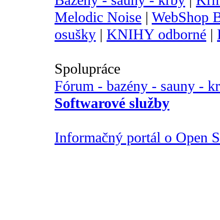
Bazény - sauny - krby
|
Krm
Melodic Noise
|
WebShop B
osušky
|
KNIHY odborné
|
Spolupráce
Fórum - bazény - sauny - k
Softwarové služby
Informačný portál o Open So