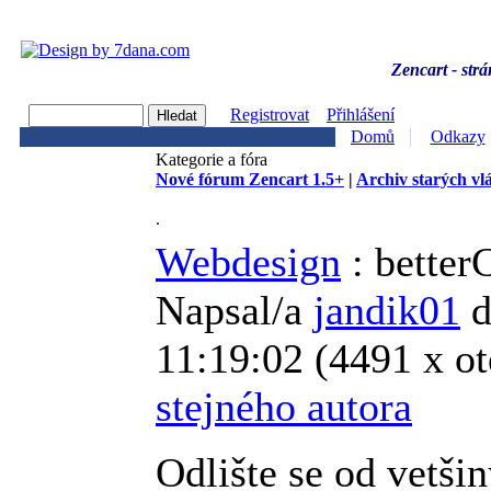
Zencart - strá
Registrovat
Přihlášení
Domů
Odkazy
Kategorie a fóra
Nové fórum Zencart 1.5+
|
Archiv starých vl
.
Webdesign
: better
Napsal/a
jandik01
d
11:19:02
(
4491 x o
stejného autora
Odlište se od vetši