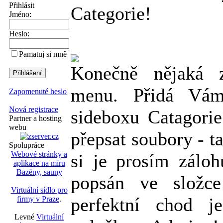
Přihlásit
Categorie!
Jméno:
Heslo:
Pamatuj si mně
Konečně nějaká 
menu. Přidá Vám
Zapomenuté heslo
Nová registrace
sideboxu Catagorie
Partner a hosting
webu
přepsat soubory - ta
Spolupráce
Webové stránky a
si je prosím zálohu
aplikace na míru
Bazény, sauny
popsán ve složce
Virtuální sídlo pro
perfektní chod j
firmy v Praze
.
Levné
Virtuální