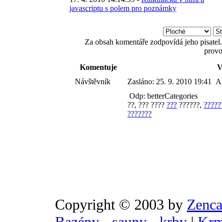
javascriptu s polem pro poznámky
Za obsah komentáře zodpovídá jeho pisatel.
provo
Komentuje
V
Návštěvník
Zasláno:
25. 9. 2010 19:41
A
Odp: betterCategories
??, ??? ????
???
??????,
?????
???????
Copyright © 2003 by
Zenca