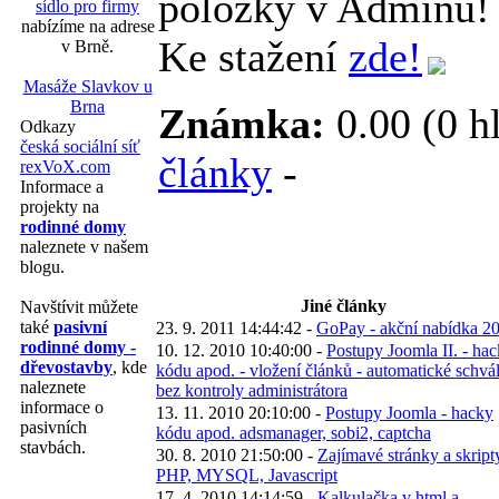
položky v Adminu!
sídlo pro firmy
nabízíme na adrese
Ke stažení
zde!
v Brně.
Masáže Slavkov u
Brna
Známka:
0.00 (0 h
Odkazy
česká sociální síť
články
-
rexVoX.com
Informace a
projekty na
rodinné domy
naleznete v našem
blogu.
Jiné články
Navštívit můžete
také
pasivní
23. 9. 2011 14:44:42 -
GoPay - akční nabídka 2
rodinné domy -
10. 12. 2010 10:40:00 -
Postupy Joomla II. - ha
dřevostavby
, kde
kódu apod. - vložení článků - automatické schvá
naleznete
bez kontroly administrátora
informace o
13. 11. 2010 20:10:00 -
Postupy Joomla - hacky
pasivních
kódu apod. adsmanager, sobi2, captcha
stavbách.
30. 8. 2010 21:50:00 -
Zajímavé stránky a skript
PHP, MYSQL, Javascript
17. 4. 2010 14:14:59 -
Kalkulačka v html a