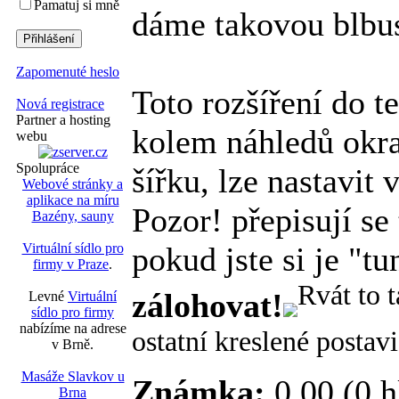
Pamatuj si mně
dáme takovou blbu
Zapomenuté heslo
Toto rozšíření do 
Nová registrace
Partner a hosting
kolem náhledů okra
webu
Spolupráce
šířku, lze nastavit 
Webové stránky a
aplikace na míru
Pozor! přepisují se
Bazény, sauny
Virtuální sídlo pro
pokud jste si je "t
firmy v Praze
.
Rvát to 
zálohovat!
Levné
Virtuální
sídlo pro firmy
nabízíme na adrese
ostatní kreslené postav
v Brně.
Masáže Slavkov u
Známka:
0.00 (0 h
Brna