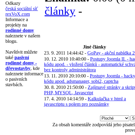
Odkazy
články
-
česká sociální síť
rexVoX.com
Informace a
projekty na
rodinné domy
naleznete v našem
blogu.
Jiné články
Navštívit můžete
23. 9. 2011 14:44:42 -
GoPay - akční nabídka 
také
pasivní
10. 12. 2010 10:40:00 -
Postupy Joomla II. - h
rodinné domy -
kódu apod. - vložení článků - automatické schv
dřevostavby
, kde
bez kontroly administrátora
naleznete informace
13. 11. 2010 20:10:00 -
Postupy Joomla - hack
o pasivních
kódu apod. adsmanager, sobi2, captcha
stavbách.
30. 8. 2010 21:50:00 -
Zajímavé stránky a skrip
PHP, MYSQL, Javascript
17. 4. 2010 14:14:59 -
Kalkulačka v html a
javascriptu s polem pro poznámky
Za obsah komentáře zodpovídá jeho pisatel
prov