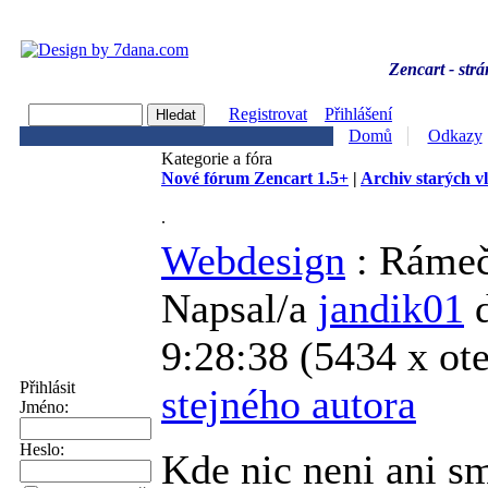
Zencart - strá
Registrovat
Přihlášení
Domů
Odkazy
Kategorie a fóra
Nové fórum Zencart 1.5+
|
Archiv starých v
.
Webdesign
: Rámeč
Napsal/a
jandik01
9:28:38
(
5434 x ot
Přihlásit
stejného autora
Jméno:
Heslo:
Kde nic neni ani sm