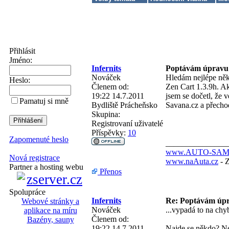
Přihlásit
Jméno:
Infernits
Poptávám úpravu 
Nováček
Hledám nejlépe něk
Heslo:
Členem od:
Zen Cart 1.3.9h. A
19:22 14.7.2011
jsem se dočetl, že v
Pamatuj si mně
Bydliště
Prácheňsko
Savana.cz a přecho
Skupina:
Registrovaní uživatelé
Příspěvky:
10
Zapomenuté heslo
_______________
www.AUTO-SAM
Nová registrace
www.naAuta.cz
- Z
Partner a hosting webu
Přenos
Spolupráce
Infernits
Re: Poptávám úpr
Webové stránky a
Nováček
...vypadá to na ch
aplikace na míru
Členem od:
Bazény, sauny
19:22 14.7.2011
Najde se někdo? Ne