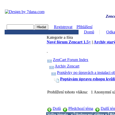
Zenca
Registrovat
Přihlášení
Domů
Odka
Kategorie a fóra
Nové fórum Zencart 1.5+
|
Archiv starý
.
ZenCart Forum Index
Archiv Zencart
Poptávky po úpravách a instalaci o
Poptávám úpravu eshopu kvůl
Prohlížení tohoto vlákna: 1 Anonymní už
Dolů
Předchozí téma
Další té