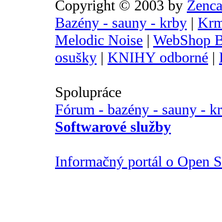
Copyright © 2003 by
Zenca
Bazény - sauny - krby
|
Krm
Melodic Noise
|
WebShop B
osušky
|
KNIHY odborné
|
Spolupráce
Fórum - bazény - sauny - k
Softwarové služby
Informačný portál o Open So