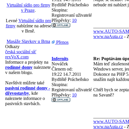
Bydliště
Prácheňsko
nebude mi nabízet j
Virtuální sídlo pro firmy
Skupina:
v Praze
.
Registrovaní uživatelé
Příspěvky:
10
Levné
Virtuální sídlo pro
firmy
nabízíme na adrese
_______________
v Brně.
www.AUTO-SAM
www.naAuta.cz
- Z
Masáže Slavkov u Brna
Přenos
Odkazy
česká sociální síť
rexVoX.com
Infernits
Re: Poptávám úpr
Informace a projekty na
Nováček
Mám teď zkušenost 
rodinné domy
naleznete
Členem od:
Windows server, jed
v našem blogu.
19:22 14.7.2011
Dokonce na PHP 5.3
Bydliště
Prácheňsko
snažím najít každou
Navštívit můžete také
Skupina:
pasivní rodinné domy -
Registrovaní uživatelé
Chtěl bych se zepta
dřevostavby
, kde
Příspěvky:
10
na Savaně?
naleznete informace o
pasivních stavbách.
_______________
www.AUTO-SAM
www.naAuta.cz
- Z